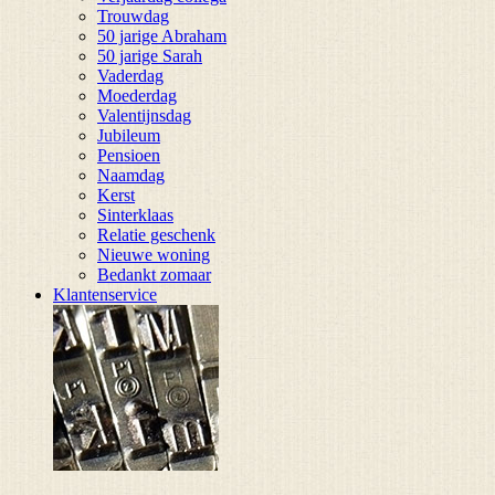
Trouwdag
50 jarige Abraham
50 jarige Sarah
Vaderdag
Moederdag
Valentijnsdag
Jubileum
Pensioen
Naamdag
Kerst
Sinterklaas
Relatie geschenk
Nieuwe woning
Bedankt zomaar
Klantenservice