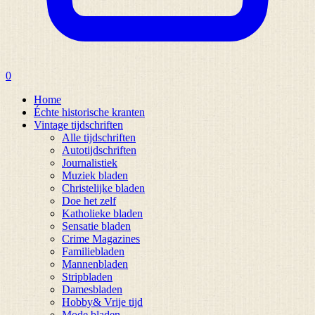
0
Home
Échte historische kranten
Vintage tijdschriften
Alle tijdschriften
Autotijdschriften
Journalistiek
Muziek bladen
Christelijke bladen
Doe het zelf
Katholieke bladen
Sensatie bladen
Crime Magazines
Familiebladen
Mannenbladen
Stripbladen
Damesbladen
Hobby& Vrije tijd
Mode bladen