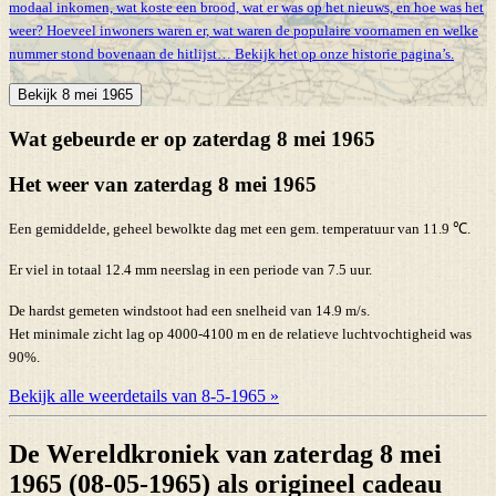
modaal inkomen, wat koste een brood, wat er was op het nieuws, en hoe was het
weer? Hoeveel inwoners waren er, wat waren de populaire voornamen en welke
nummer stond bovenaan de hitlijst… Bekijk het op onze historie pagina’s.
Bekijk 8 mei 1965
Wat gebeurde er op zaterdag 8 mei 1965
Het weer van zaterdag 8 mei 1965
Een gemiddelde, geheel bewolkte dag met een gem. temperatuur van 11.9 ℃.
Er viel in totaal 12.4 mm neerslag in een periode van 7.5 uur.
De hardst gemeten windstoot had een snelheid van 14.9 m/s.
Het minimale zicht lag op 4000-4100 m en de relatieve luchtvochtigheid was
90%.
Bekijk alle weerdetails van 8-5-1965 »
De Wereldkroniek van zaterdag 8 mei
1965 (08-05-1965) als origineel cadeau