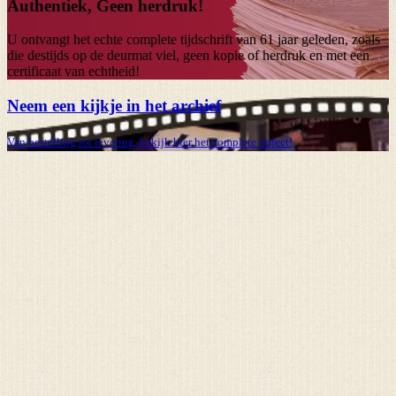
Authentiek, Geen herdruk!
U ontvangt het echte complete tijdschrift van
61 jaar
geleden, zoals
die destijds op de deurmat viel, geen kopie of herdruk en met een
certificaat van echtheid!
Neem een kijkje in het archief
Van bestelling tot levering, bekijk hier het complete traject!