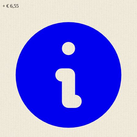
+ € 6,55