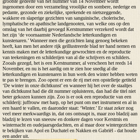
grootste gedeelte van het nummer van 14 November wordt
ingenomen door een verzameling vroolijke en sombere, nederige en
pedante, gezonde en ziekelijke, sprekende en nietszeggende,
wakkere en slaperige gezichten van sanguinische, cholerische,
lymphatische en apathische landgenooten, van welke ons op den
omslag van het daarbij gevoegd Kerstnummer verzekerd wordt dat
het zijn ‘de voornaamste Nederlandsche letterkundigen en
kunstenaren.’ Wanneer men die gezichten lang genoeg bekeken
heeft, kan men het andere rijk geïllustreerde blad ter hand nemen en
kennis maken met de letterkundige gewrochten en de reproductie
van teekeningen en schilderijen van al die schrijvers en schilders.
Zooals gezegd, het is een Kerstnummer, al verscheen het reeds 14
November, en nu is het aardig om te zien hoe snedig al die
letterkundigen en kunstenaren in hun werk den winter hebben weten
te pas te brengen. Zoo opent er een de rij met een opstelletje getiteld
‘De winter in onze dichtkunst’ en wanneer hij het over de staaltjes
van dichtkunst had die dit nummer opluisteren, dan had die titel niet
beter gekozen kunnen zijn. Zoo is er ook een reproductie van een
schilderij: juffrouw met harp, op het punt om met instrument en al in
een haard te vallen, en daaronder staat: ‘Winter.’ Er staat zeker nog
veel meer merkwaardigs in, dat ons ontsnapt is, maar zoo bladzij aan
bladzij te lezen van sneeuw en donkere dagen voor Kerstmis en
winternacht en oudejaarsgedachten, en al maar door wintergezichten
te bekijken van Apol en Duchatel en Nakken en Gabriël - dat houde
een ander uit.