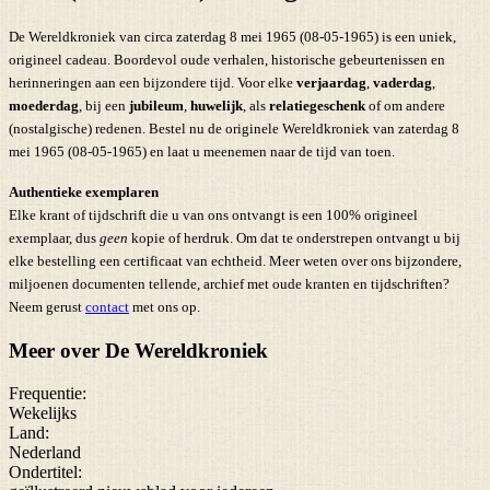
De Wereldkroniek van circa zaterdag 8 mei 1965 (08-05-1965) is een uniek,
origineel cadeau. Boordevol oude verhalen, historische gebeurtenissen en
herinneringen aan een bijzondere tijd. Voor elke
verjaardag
,
vaderdag
,
moederdag
, bij een
jubileum
,
huwelijk
, als
relatiegeschenk
of om andere
(nostalgische) redenen. Bestel nu de originele Wereldkroniek van zaterdag 8
mei 1965 (08-05-1965) en laat u meenemen naar de tijd van toen.
Authentieke exemplaren
Elke krant of tijdschrift die u van ons ontvangt is een 100% origineel
exemplaar, dus
geen
kopie of herdruk. Om dat te onderstrepen ontvangt u bij
elke bestelling een certificaat van echtheid. Meer weten over ons bijzondere,
miljoenen documenten tellende, archief met oude kranten en tijdschriften?
Neem gerust
contact
met ons op.
Meer over De Wereldkroniek
Frequentie:
Wekelijks
Land:
Nederland
Ondertitel: