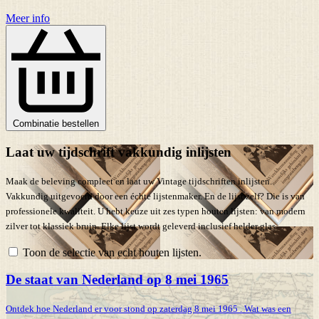
Meer info
Combinatie bestellen
Laat uw tijdschrift vakkundig inlijsten
Maak de beleving compleet en laat uw Vintage tijdschriften inlijsten.
Vakkundig uitgevoerd door een échte lijstenmaker. En de lijst zelf? Die is van
professionele kwaliteit. U hebt keuze uit zes typen houten lijsten: van modern
zilver tot klassiek bruin. Elke lijst wordt geleverd inclusief helder glas.
Toon de selectie van echt houten lijsten.
De staat van Nederland op 8 mei 1965
Ontdek hoe Nederland er voor stond op zaterdag 8 mei 1965 . Wat was een