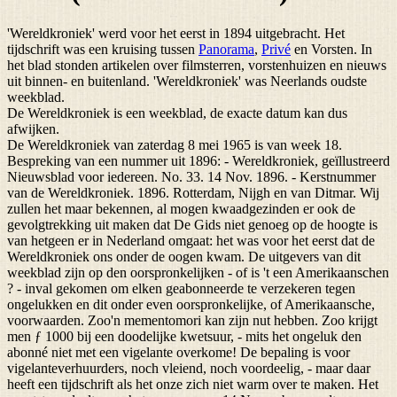
'Wereldkroniek' werd voor het eerst in 1894 uitgebracht. Het
tijdschrift was een kruising tussen
Panorama
,
Privé
en Vorsten. In
het blad stonden artikelen over filmsterren, vorstenhuizen en nieuws
uit binnen- en buitenland. 'Wereldkroniek' was Neerlands oudste
weekblad.
De Wereldkroniek is een weekblad, de exacte datum kan dus
afwijken.
De Wereldkroniek van zaterdag 8 mei 1965 is van week 18.
Bespreking van een nummer uit 1896: - Wereldkroniek, geïllustreerd
Nieuwsblad voor iedereen. No. 33. 14 Nov. 1896. - Kerstnummer
van de Wereldkroniek. 1896. Rotterdam, Nijgh en van Ditmar. Wij
zullen het maar bekennen, al mogen kwaadgezinden er ook de
gevolgtrekking uit maken dat De Gids niet genoeg op de hoogte is
van hetgeen er in Nederland omgaat: het was voor het eerst dat de
Wereldkroniek ons onder de oogen kwam. De uitgevers van dit
weekblad zijn op den oorspronkelijken - of is 't een Amerikaanschen
? - inval gekomen om elken geabonneerde te verzekeren tegen
ongelukken en dit onder even oorspronkelijke, of Amerikaansche,
voorwaarden. Zoo'n mementomori kan zijn nut hebben. Zoo krijgt
men ƒ 1000 bij een doodelijke kwetsuur, - mits het ongeluk den
abonné niet met een vigelante overkome! De bepaling is voor
vigelanteverhuurders, noch vleiend, noch voordeelig, - maar daar
heeft een tijdschrift als het onze zich niet warm over te maken. Het