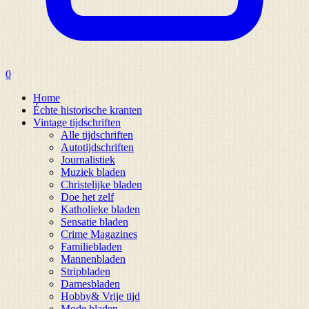
0
Home
Échte historische kranten
Vintage tijdschriften
Alle tijdschriften
Autotijdschriften
Journalistiek
Muziek bladen
Christelijke bladen
Doe het zelf
Katholieke bladen
Sensatie bladen
Crime Magazines
Familiebladen
Mannenbladen
Stripbladen
Damesbladen
Hobby& Vrije tijd
Mode bladen