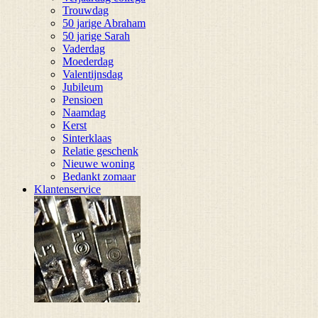
Trouwdag
50 jarige Abraham
50 jarige Sarah
Vaderdag
Moederdag
Valentijnsdag
Jubileum
Pensioen
Naamdag
Kerst
Sinterklaas
Relatie geschenk
Nieuwe woning
Bedankt zomaar
Klantenservice