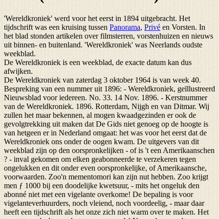
'Wereldkroniek' werd voor het eerst in 1894 uitgebracht. Het
tijdschrift was een kruising tussen
Panorama
,
Privé
en Vorsten. In
het blad stonden artikelen over filmsterren, vorstenhuizen en nieuws
uit binnen- en buitenland. 'Wereldkroniek' was Neerlands oudste
weekblad.
De Wereldkroniek is een weekblad, de exacte datum kan dus
afwijken.
De Wereldkroniek van zaterdag 3 oktober 1964 is van week 40.
Bespreking van een nummer uit 1896: - Wereldkroniek, geïllustreerd
Nieuwsblad voor iedereen. No. 33. 14 Nov. 1896. - Kerstnummer
van de Wereldkroniek. 1896. Rotterdam, Nijgh en van Ditmar. Wij
zullen het maar bekennen, al mogen kwaadgezinden er ook de
gevolgtrekking uit maken dat De Gids niet genoeg op de hoogte is
van hetgeen er in Nederland omgaat: het was voor het eerst dat de
Wereldkroniek ons onder de oogen kwam. De uitgevers van dit
weekblad zijn op den oorspronkelijken - of is 't een Amerikaanschen
? - inval gekomen om elken geabonneerde te verzekeren tegen
ongelukken en dit onder even oorspronkelijke, of Amerikaansche,
voorwaarden. Zoo'n mementomori kan zijn nut hebben. Zoo krijgt
men ƒ 1000 bij een doodelijke kwetsuur, - mits het ongeluk den
abonné niet met een vigelante overkome! De bepaling is voor
vigelanteverhuurders, noch vleiend, noch voordeelig, - maar daar
heeft een tijdschrift als het onze zich niet warm over te maken. Het