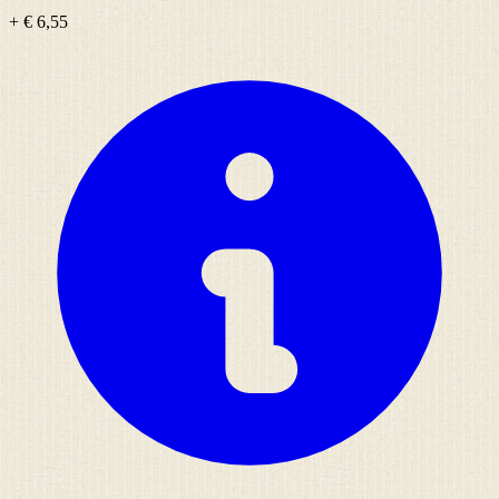
+ € 6,55