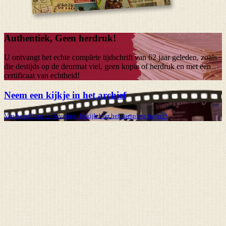
Authentiek, Geen herdruk!
U ontvangt het echte complete tijdschrift van
62 jaar
geleden, zoals
die destijds op de deurmat viel, geen kopie of herdruk en met een
certificaat van echtheid!
Neem een kijkje in het archief
Van bestelling tot levering, bekijk hier het complete traject!