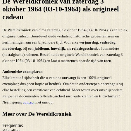
De Wereldkroniek van zaterdag 3
oktober 1964 (03-10-1964) als origineel
cadeau
De Wereldkroniek van circa zaterdag 3 oktober 1964 (03-10-1964) is een uniek,
origineel cadeau. Boordevol oude verhalen, historische gebeurtenissen en
herinneringen aan een bijzondere tijd. Voor elke
verjaardag
,
vaderdag
,
moederdag
, bij een
jubileum
,
huwelijk
, als
relatiegeschenk
of om andere
(nostalgische) redenen. Bestel nu de originele Wereldkroniek van zaterdag 3
oktober 1964 (03-10-1964) en laat u meenemen naar de tijd van toen.
Authentieke exemplaren
Elke krant of tijdschrift die u van ons ontvangt is een 100% origineel
exemplaar, dus
geen
kopie of herdruk. Om dat te onderstrepen ontvangt u bij
elke bestelling een certificaat van echtheid. Meer weten over ons bijzondere,
miljoenen documenten tellende, archief met oude kranten en tijdschriften?
Neem gerust
contact
met ons op.
Meer over De Wereldkroniek
Frequentie:
Wekelijks