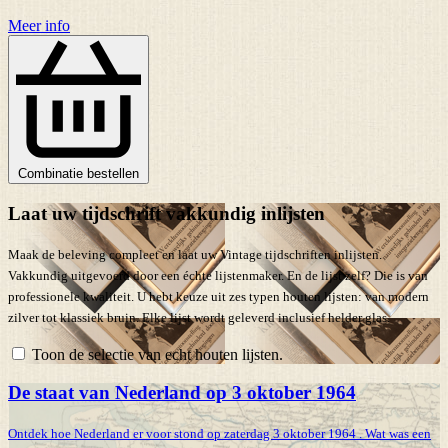
Meer info
Combinatie bestellen
Laat uw tijdschrift vakkundig inlijsten
Maak de beleving compleet en laat uw Vintage tijdschriften inlijsten.
Vakkundig uitgevoerd door een échte lijstenmaker. En de lijst zelf? Die is van
professionele kwaliteit. U hebt keuze uit zes typen houten lijsten: van modern
zilver tot klassiek bruin. Elke lijst wordt geleverd inclusief helder glas.
Toon de selectie van echt houten lijsten.
De staat van Nederland op 3 oktober 1964
Ontdek hoe Nederland er voor stond op zaterdag 3 oktober 1964 . Wat was een