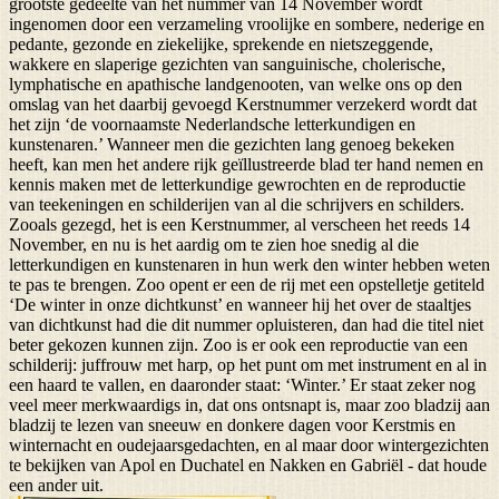
grootste gedeelte van het nummer van 14 November wordt
ingenomen door een verzameling vroolijke en sombere, nederige en
pedante, gezonde en ziekelijke, sprekende en nietszeggende,
wakkere en slaperige gezichten van sanguinische, cholerische,
lymphatische en apathische landgenooten, van welke ons op den
omslag van het daarbij gevoegd Kerstnummer verzekerd wordt dat
het zijn ‘de voornaamste Nederlandsche letterkundigen en
kunstenaren.’ Wanneer men die gezichten lang genoeg bekeken
heeft, kan men het andere rijk geïllustreerde blad ter hand nemen en
kennis maken met de letterkundige gewrochten en de reproductie
van teekeningen en schilderijen van al die schrijvers en schilders.
Zooals gezegd, het is een Kerstnummer, al verscheen het reeds 14
November, en nu is het aardig om te zien hoe snedig al die
letterkundigen en kunstenaren in hun werk den winter hebben weten
te pas te brengen. Zoo opent er een de rij met een opstelletje getiteld
‘De winter in onze dichtkunst’ en wanneer hij het over de staaltjes
van dichtkunst had die dit nummer opluisteren, dan had die titel niet
beter gekozen kunnen zijn. Zoo is er ook een reproductie van een
schilderij: juffrouw met harp, op het punt om met instrument en al in
een haard te vallen, en daaronder staat: ‘Winter.’ Er staat zeker nog
veel meer merkwaardigs in, dat ons ontsnapt is, maar zoo bladzij aan
bladzij te lezen van sneeuw en donkere dagen voor Kerstmis en
winternacht en oudejaarsgedachten, en al maar door wintergezichten
te bekijken van Apol en Duchatel en Nakken en Gabriël - dat houde
een ander uit.