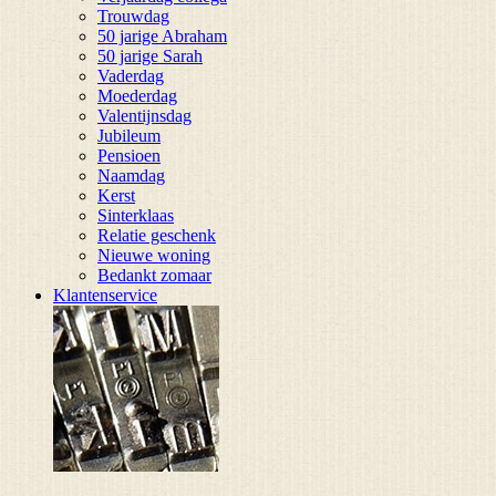
Trouwdag
50 jarige Abraham
50 jarige Sarah
Vaderdag
Moederdag
Valentijnsdag
Jubileum
Pensioen
Naamdag
Kerst
Sinterklaas
Relatie geschenk
Nieuwe woning
Bedankt zomaar
Klantenservice