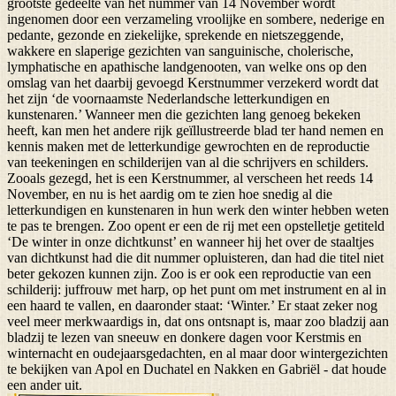
grootste gedeelte van het nummer van 14 November wordt
ingenomen door een verzameling vroolijke en sombere, nederige en
pedante, gezonde en ziekelijke, sprekende en nietszeggende,
wakkere en slaperige gezichten van sanguinische, cholerische,
lymphatische en apathische landgenooten, van welke ons op den
omslag van het daarbij gevoegd Kerstnummer verzekerd wordt dat
het zijn ‘de voornaamste Nederlandsche letterkundigen en
kunstenaren.’ Wanneer men die gezichten lang genoeg bekeken
heeft, kan men het andere rijk geïllustreerde blad ter hand nemen en
kennis maken met de letterkundige gewrochten en de reproductie
van teekeningen en schilderijen van al die schrijvers en schilders.
Zooals gezegd, het is een Kerstnummer, al verscheen het reeds 14
November, en nu is het aardig om te zien hoe snedig al die
letterkundigen en kunstenaren in hun werk den winter hebben weten
te pas te brengen. Zoo opent er een de rij met een opstelletje getiteld
‘De winter in onze dichtkunst’ en wanneer hij het over de staaltjes
van dichtkunst had die dit nummer opluisteren, dan had die titel niet
beter gekozen kunnen zijn. Zoo is er ook een reproductie van een
schilderij: juffrouw met harp, op het punt om met instrument en al in
een haard te vallen, en daaronder staat: ‘Winter.’ Er staat zeker nog
veel meer merkwaardigs in, dat ons ontsnapt is, maar zoo bladzij aan
bladzij te lezen van sneeuw en donkere dagen voor Kerstmis en
winternacht en oudejaarsgedachten, en al maar door wintergezichten
te bekijken van Apol en Duchatel en Nakken en Gabriël - dat houde
een ander uit.