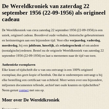
De Wereldkroniek van zaterdag 22
september 1956 (22-09-1956) als origineel
cadeau
De Wereldkroniek van circa zaterdag 22 september 1956 (22-09-1956) is een
uniek, origineel cadeau. Boordevol oude verhalen, historische gebeurtenissen
en herinneringen aan een bijzondere tijd. Voor elke
verjaardag
,
vaderdag
,
moederdag
, bij een
jubileum
,
huwelijk
, als
relatiegeschenk
of om andere
(nostalgische) redenen. Bestel nu de originele Wereldkroniek van zaterdag 22
september 1956 (22-09-1956) en laat u meenemen naar de tijd van toen.
Authentieke exemplaren
Elke krant of tijdschrift die u van ons ontvangt is een 100% origineel
exemplaar, dus
geen
kopie of herdruk. Om dat te onderstrepen ontvangt u bij
elke bestelling een certificaat van echtheid. Meer weten over ons bijzondere,
miljoenen documenten tellende, archief met oude kranten en tijdschriften?
Neem gerust
contact
met ons op.
Meer over De Wereldkroniek