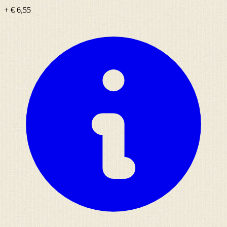
+ € 6,55