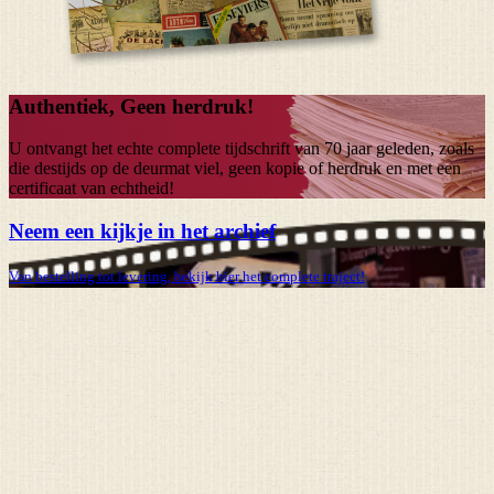
Authentiek, Geen herdruk!
U ontvangt het echte complete tijdschrift van
70 jaar
geleden, zoals
die destijds op de deurmat viel, geen kopie of herdruk en met een
certificaat van echtheid!
Neem een kijkje in het archief
Van bestelling tot levering, bekijk hier het complete traject!