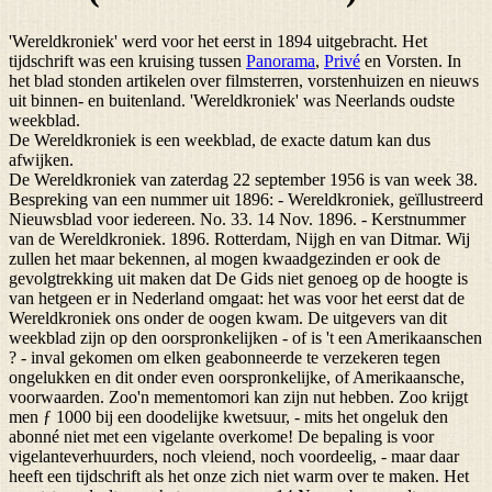
'Wereldkroniek' werd voor het eerst in 1894 uitgebracht. Het
tijdschrift was een kruising tussen
Panorama
,
Privé
en Vorsten. In
het blad stonden artikelen over filmsterren, vorstenhuizen en nieuws
uit binnen- en buitenland. 'Wereldkroniek' was Neerlands oudste
weekblad.
De Wereldkroniek is een weekblad, de exacte datum kan dus
afwijken.
De Wereldkroniek van zaterdag 22 september 1956 is van week 38.
Bespreking van een nummer uit 1896: - Wereldkroniek, geïllustreerd
Nieuwsblad voor iedereen. No. 33. 14 Nov. 1896. - Kerstnummer
van de Wereldkroniek. 1896. Rotterdam, Nijgh en van Ditmar. Wij
zullen het maar bekennen, al mogen kwaadgezinden er ook de
gevolgtrekking uit maken dat De Gids niet genoeg op de hoogte is
van hetgeen er in Nederland omgaat: het was voor het eerst dat de
Wereldkroniek ons onder de oogen kwam. De uitgevers van dit
weekblad zijn op den oorspronkelijken - of is 't een Amerikaanschen
? - inval gekomen om elken geabonneerde te verzekeren tegen
ongelukken en dit onder even oorspronkelijke, of Amerikaansche,
voorwaarden. Zoo'n mementomori kan zijn nut hebben. Zoo krijgt
men ƒ 1000 bij een doodelijke kwetsuur, - mits het ongeluk den
abonné niet met een vigelante overkome! De bepaling is voor
vigelanteverhuurders, noch vleiend, noch voordeelig, - maar daar
heeft een tijdschrift als het onze zich niet warm over te maken. Het