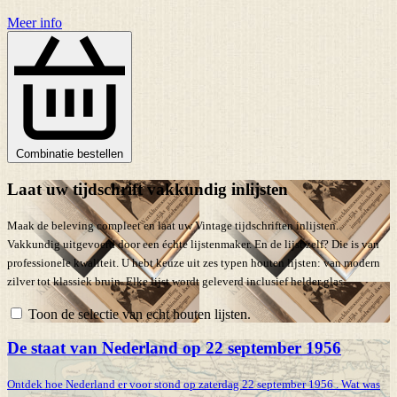
Meer info
Combinatie bestellen
Laat uw tijdschrift vakkundig inlijsten
Maak de beleving compleet en laat uw Vintage tijdschriften inlijsten.
Vakkundig uitgevoerd door een échte lijstenmaker. En de lijst zelf? Die is van
professionele kwaliteit. U hebt keuze uit zes typen houten lijsten: van modern
zilver tot klassiek bruin. Elke lijst wordt geleverd inclusief helder glas.
Toon de selectie van echt houten lijsten.
De staat van Nederland op 22 september 1956
Ontdek hoe Nederland er voor stond op zaterdag 22 september 1956 . Wat was