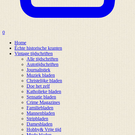
0
Home
Échte historische kranten
Vintage tijdschriften
Alle tijdschriften
Autotijdschriften
Journalistiek
Muziek bladen
Christelijke bladen
Doe het zelf
Katholieke bladen
Sensatie bladen
Crime Magazines
Familiebladen
Mannenbladen
Stripbladen
Damesbladen
Hobby& Vrije tijd
Mode bladen