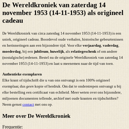
De Wereldkroniek van zaterdag 14
november 1953 (14-11-1953) als origineel
cadeau
De Wereldkroniek van circa zaterdag 14 november 1953 (14-11-1953) is een
uniek, origineel cadeau. Boordevol oude verhalen, historische gebeurtenissen
en herinneringen aan een bijzondere tijd. Voor elke
verjaardag
,
vaderdag
,
moederdag
, bij een
jubileum
,
huwelijk
, als
relatiegeschenk
of om andere
(nostalgische) redenen. Bestel nu de originele Wereldkroniek van zaterdag 14
november 1953 (14-11-1953) en laat u meenemen naar de tijd van toen.
Authentieke exemplaren
Elke krant of tijdschrift die u van ons ontvangt is een 100% origineel
exemplaar, dus
geen
kopie of herdruk. Om dat te onderstrepen ontvangt u bij
elke bestelling een certificaat van echtheid. Meer weten over ons bijzondere,
miljoenen documenten tellende, archief met oude kranten en tijdschriften?
Neem gerust
contact
met ons op.
Meer over De Wereldkroniek
Frequentie: