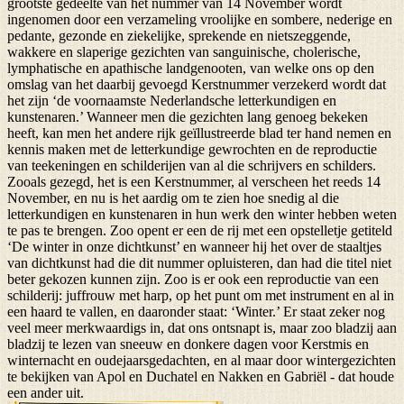
grootste gedeelte van het nummer van 14 November wordt
ingenomen door een verzameling vroolijke en sombere, nederige en
pedante, gezonde en ziekelijke, sprekende en nietszeggende,
wakkere en slaperige gezichten van sanguinische, cholerische,
lymphatische en apathische landgenooten, van welke ons op den
omslag van het daarbij gevoegd Kerstnummer verzekerd wordt dat
het zijn ‘de voornaamste Nederlandsche letterkundigen en
kunstenaren.’ Wanneer men die gezichten lang genoeg bekeken
heeft, kan men het andere rijk geïllustreerde blad ter hand nemen en
kennis maken met de letterkundige gewrochten en de reproductie
van teekeningen en schilderijen van al die schrijvers en schilders.
Zooals gezegd, het is een Kerstnummer, al verscheen het reeds 14
November, en nu is het aardig om te zien hoe snedig al die
letterkundigen en kunstenaren in hun werk den winter hebben weten
te pas te brengen. Zoo opent er een de rij met een opstelletje getiteld
‘De winter in onze dichtkunst’ en wanneer hij het over de staaltjes
van dichtkunst had die dit nummer opluisteren, dan had die titel niet
beter gekozen kunnen zijn. Zoo is er ook een reproductie van een
schilderij: juffrouw met harp, op het punt om met instrument en al in
een haard te vallen, en daaronder staat: ‘Winter.’ Er staat zeker nog
veel meer merkwaardigs in, dat ons ontsnapt is, maar zoo bladzij aan
bladzij te lezen van sneeuw en donkere dagen voor Kerstmis en
winternacht en oudejaarsgedachten, en al maar door wintergezichten
te bekijken van Apol en Duchatel en Nakken en Gabriël - dat houde
een ander uit.