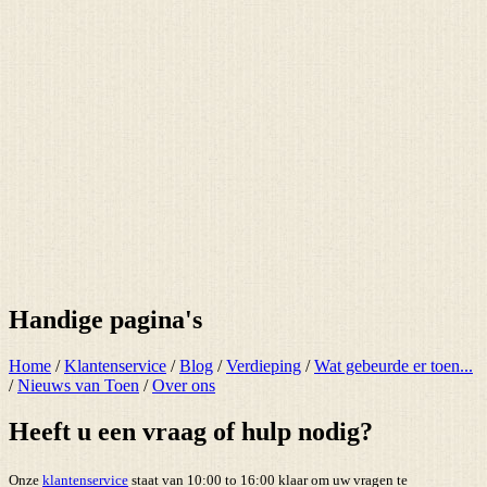
Handige pagina's
Home
/
Klantenservice
/
Blog
/
Verdieping
/
Wat gebeurde er toen...
/
Nieuws van Toen
/
Over ons
Heeft u een vraag of hulp nodig?
Onze
klantenservice
staat van 10:00 to 16:00 klaar om uw vragen te