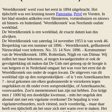
'Wereldkroniek' werd voor het eerst in 1894 uitgebracht. Het
tijdschrift was een kruising tussen
Panorama
,
Privé
en Vorsten. In
het blad stonden artikelen over filmsterren, vorstenhuizen en nieuws
uit binnen- en buitenland. 'Wereldkroniek' was Neerlands oudste
weekblad.
De Wereldkroniek is een weekblad, de exacte datum kan dus
afwijken.
De Wereldkroniek van zaterdag 14 november 1953 is van week 46.
Bespreking van een nummer uit 1896: - Wereldkroniek, geïllustreerd
Nieuwsblad voor iedereen. No. 33. 14 Nov. 1896. - Kerstnummer
van de Wereldkroniek. 1896. Rotterdam, Nijgh en van Ditmar. Wij
zullen het maar bekennen, al mogen kwaadgezinden er ook de
gevolgtrekking uit maken dat De Gids niet genoeg op de hoogte is
van hetgeen er in Nederland omgaat: het was voor het eerst dat de
Wereldkroniek ons onder de oogen kwam. De uitgevers van dit
weekblad zijn op den oorspronkelijken - of is 't een Amerikaanschen
? - inval gekomen om elken geabonneerde te verzekeren tegen
ongelukken en dit onder even oorspronkelijke, of Amerikaansche,
voorwaarden. Zoo'n mementomori kan zijn nut hebben. Zoo krijgt
men ƒ 1000 bij een doodelijke kwetsuur, - mits het ongeluk den
abonné niet met een vigelante overkome! De bepaling is voor
vigelanteverhuurders, noch vleiend, noch voordeelig, - maar daar
heeft een tijdschrift als het onze zich niet warm over te maken. Het