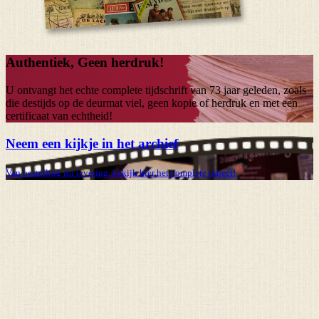
Authentiek, Geen herdruk!
U ontvangt het echte complete tijdschrift van
73 jaar
geleden, zoals
die destijds op de deurmat viel, geen kopie of herdruk en met een
certificaat van echtheid!
Neem een kijkje in het archief
Van bestelling tot levering, bekijk hier het complete traject!