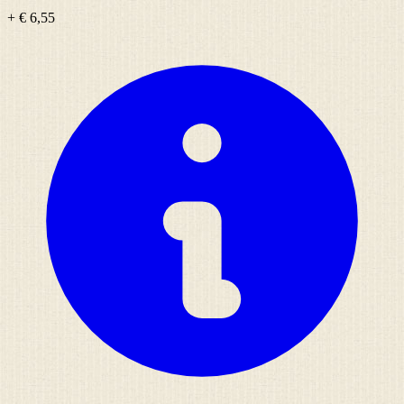
+ € 6,55