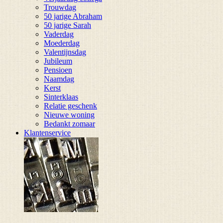
Trouwdag
50 jarige Abraham
50 jarige Sarah
Vaderdag
Moederdag
Valentijnsdag
Jubileum
Pensioen
Naamdag
Kerst
Sinterklaas
Relatie geschenk
Nieuwe woning
Bedankt zomaar
Klantenservice