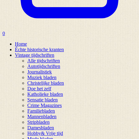
0
Home
Échte historische kranten
Vintage tijdschriften
Alle tijdschriften
Autotijdschriften
Journalistiek
Muziek bladen
Christelijke bladen
Doe het zelf
Katholieke bladen
Sensatie bladen
Crime Magazines
Familiebladen
Mannenbladen
Stripbladen
Damesbladen
Hobby& Vrije tijd
Mode bladen