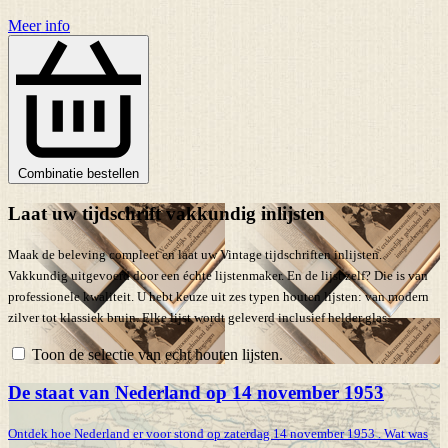
Meer info
Combinatie bestellen
Laat uw tijdschrift vakkundig inlijsten
Maak de beleving compleet en laat uw Vintage tijdschriften inlijsten.
Vakkundig uitgevoerd door een échte lijstenmaker. En de lijst zelf? Die is van
professionele kwaliteit. U hebt keuze uit zes typen houten lijsten: van modern
zilver tot klassiek bruin. Elke lijst wordt geleverd inclusief helder glas.
Toon de selectie van echt houten lijsten.
De staat van Nederland op 14 november 1953
Ontdek hoe Nederland er voor stond op zaterdag 14 november 1953 . Wat was