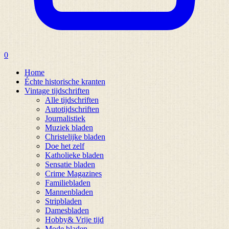
0
Home
Échte historische kranten
Vintage tijdschriften
Alle tijdschriften
Autotijdschriften
Journalistiek
Muziek bladen
Christelijke bladen
Doe het zelf
Katholieke bladen
Sensatie bladen
Crime Magazines
Familiebladen
Mannenbladen
Stripbladen
Damesbladen
Hobby& Vrije tijd
Mode bladen