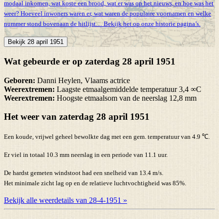
modaal inkomen, wat koste een brood, wat er was op het nieuws, en hoe was het
weer? Hoeveel inwoners waren er, wat waren de populaire voornamen en welke
nummer stond bovenaan de hitlijst… Bekijk het op onze historie pagina’s.
Bekijk 28 april 1951
Wat gebeurde er op zaterdag 28 april 1951
Geboren:
Danni Heylen, Vlaams actrice
Weerextremen:
Laagste etmaalgemiddelde temperatuur 3,4 ∞C
Weerextremen:
Hoogste etmaalsom van de neerslag 12,8 mm
Het weer van zaterdag 28 april 1951
Een koude, vrijwel geheel bewolkte dag met een gem. temperatuur van 4.9 ℃.
Er viel in totaal 10.3 mm neerslag in een periode van 11.1 uur.
De hardst gemeten windstoot had een snelheid van 13.4 m/s.
Het minimale zicht lag op en de relatieve luchtvochtigheid was 85%.
Bekijk alle weerdetails van 28-4-1951 »