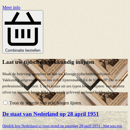
Meer info
Combinatie bestellen
Laat uw tijdschrift vakkundig inlijsten
Maak de beleving compleet en laat uw Vintage tijdschriften inlijsten.
Vakkundig uitgevoerd door een échte lijstenmaker. En de lijst zelf? Die is van
professionele kwaliteit. U hebt keuze uit zes typen houten lijsten: van modern
zilver tot klassiek bruin. Elke lijst wordt geleverd inclusief helder glas.
Toon de selectie van echt houten lijsten.
De staat van Nederland op 28 april 1951
Ontdek hoe Nederland er voor stond op zaterdag 28 april 1951 . Wat was een