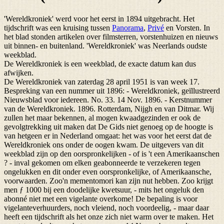
'Wereldkroniek' werd voor het eerst in 1894 uitgebracht. Het
tijdschrift was een kruising tussen
Panorama
,
Privé
en Vorsten. In
het blad stonden artikelen over filmsterren, vorstenhuizen en nieuws
uit binnen- en buitenland. 'Wereldkroniek' was Neerlands oudste
weekblad.
De Wereldkroniek is een weekblad, de exacte datum kan dus
afwijken.
De Wereldkroniek van zaterdag 28 april 1951 is van week 17.
Bespreking van een nummer uit 1896: - Wereldkroniek, geïllustreerd
Nieuwsblad voor iedereen. No. 33. 14 Nov. 1896. - Kerstnummer
van de Wereldkroniek. 1896. Rotterdam, Nijgh en van Ditmar. Wij
zullen het maar bekennen, al mogen kwaadgezinden er ook de
gevolgtrekking uit maken dat De Gids niet genoeg op de hoogte is
van hetgeen er in Nederland omgaat: het was voor het eerst dat de
Wereldkroniek ons onder de oogen kwam. De uitgevers van dit
weekblad zijn op den oorspronkelijken - of is 't een Amerikaanschen
? - inval gekomen om elken geabonneerde te verzekeren tegen
ongelukken en dit onder even oorspronkelijke, of Amerikaansche,
voorwaarden. Zoo'n mementomori kan zijn nut hebben. Zoo krijgt
men ƒ 1000 bij een doodelijke kwetsuur, - mits het ongeluk den
abonné niet met een vigelante overkome! De bepaling is voor
vigelanteverhuurders, noch vleiend, noch voordeelig, - maar daar
heeft een tijdschrift als het onze zich niet warm over te maken. Het