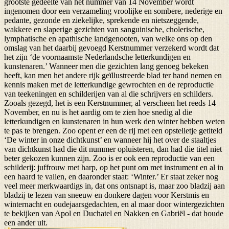
grootste gedeelte van het nummer van 14 November wordt
ingenomen door een verzameling vroolijke en sombere, nederige en
pedante, gezonde en ziekelijke, sprekende en nietszeggende,
wakkere en slaperige gezichten van sanguinische, cholerische,
lymphatische en apathische landgenooten, van welke ons op den
omslag van het daarbij gevoegd Kerstnummer verzekerd wordt dat
het zijn ‘de voornaamste Nederlandsche letterkundigen en
kunstenaren.’ Wanneer men die gezichten lang genoeg bekeken
heeft, kan men het andere rijk geïllustreerde blad ter hand nemen en
kennis maken met de letterkundige gewrochten en de reproductie
van teekeningen en schilderijen van al die schrijvers en schilders.
Zooals gezegd, het is een Kerstnummer, al verscheen het reeds 14
November, en nu is het aardig om te zien hoe snedig al die
letterkundigen en kunstenaren in hun werk den winter hebben weten
te pas te brengen. Zoo opent er een de rij met een opstelletje getiteld
‘De winter in onze dichtkunst’ en wanneer hij het over de staaltjes
van dichtkunst had die dit nummer opluisteren, dan had die titel niet
beter gekozen kunnen zijn. Zoo is er ook een reproductie van een
schilderij: juffrouw met harp, op het punt om met instrument en al in
een haard te vallen, en daaronder staat: ‘Winter.’ Er staat zeker nog
veel meer merkwaardigs in, dat ons ontsnapt is, maar zoo bladzij aan
bladzij te lezen van sneeuw en donkere dagen voor Kerstmis en
winternacht en oudejaarsgedachten, en al maar door wintergezichten
te bekijken van Apol en Duchatel en Nakken en Gabriël - dat houde
een ander uit.