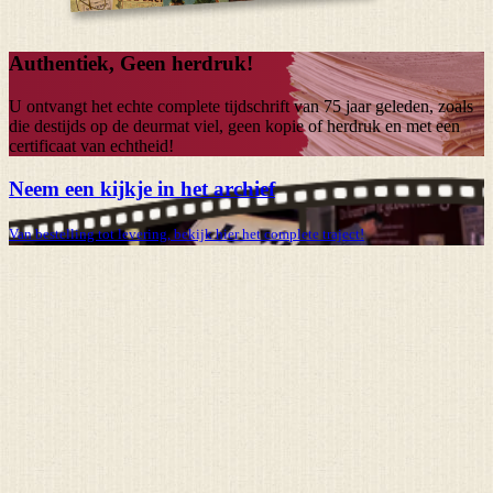
Authentiek, Geen herdruk!
U ontvangt het echte complete tijdschrift van
75 jaar
geleden, zoals
die destijds op de deurmat viel, geen kopie of herdruk en met een
certificaat van echtheid!
Neem een kijkje in het archief
Van bestelling tot levering, bekijk hier het complete traject!