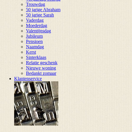
Trouwdag
50 jarige Abraham
50 jarige Sarah
Vaderdag
Moederdag
Valentijnsdag
Jubileum
Pensioen
Naamdag
Kerst
Sinterklaas
Relatie geschenk
Nieuwe woning
Bedankt zomaar
Klantenservice