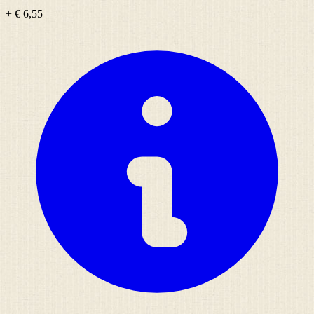
+ € 6,55