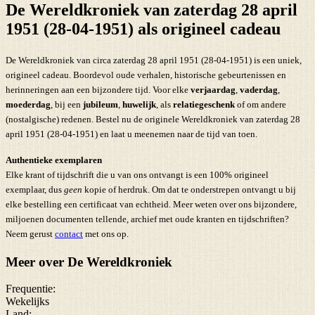
De Wereldkroniek van zaterdag 28 april
1951 (28-04-1951) als origineel cadeau
De Wereldkroniek van circa zaterdag 28 april 1951 (28-04-1951) is een uniek,
origineel cadeau. Boordevol oude verhalen, historische gebeurtenissen en
herinneringen aan een bijzondere tijd. Voor elke
verjaardag
,
vaderdag
,
moederdag
, bij een
jubileum
,
huwelijk
, als
relatiegeschenk
of om andere
(nostalgische) redenen. Bestel nu de originele Wereldkroniek van zaterdag 28
april 1951 (28-04-1951) en laat u meenemen naar de tijd van toen.
Authentieke exemplaren
Elke krant of tijdschrift die u van ons ontvangt is een 100% origineel
exemplaar, dus
geen
kopie of herdruk. Om dat te onderstrepen ontvangt u bij
elke bestelling een certificaat van echtheid. Meer weten over ons bijzondere,
miljoenen documenten tellende, archief met oude kranten en tijdschriften?
Neem gerust
contact
met ons op.
Meer over De Wereldkroniek
Frequentie:
Wekelijks
Land: