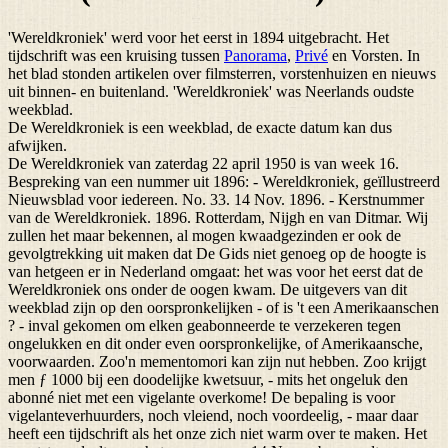
'Wereldkroniek' werd voor het eerst in 1894 uitgebracht. Het
tijdschrift was een kruising tussen
Panorama
,
Privé
en Vorsten. In
het blad stonden artikelen over filmsterren, vorstenhuizen en nieuws
uit binnen- en buitenland. 'Wereldkroniek' was Neerlands oudste
weekblad.
De Wereldkroniek is een weekblad, de exacte datum kan dus
afwijken.
De Wereldkroniek van zaterdag 22 april 1950 is van week 16.
Bespreking van een nummer uit 1896: - Wereldkroniek, geïllustreerd
Nieuwsblad voor iedereen. No. 33. 14 Nov. 1896. - Kerstnummer
van de Wereldkroniek. 1896. Rotterdam, Nijgh en van Ditmar. Wij
zullen het maar bekennen, al mogen kwaadgezinden er ook de
gevolgtrekking uit maken dat De Gids niet genoeg op de hoogte is
van hetgeen er in Nederland omgaat: het was voor het eerst dat de
Wereldkroniek ons onder de oogen kwam. De uitgevers van dit
weekblad zijn op den oorspronkelijken - of is 't een Amerikaanschen
? - inval gekomen om elken geabonneerde te verzekeren tegen
ongelukken en dit onder even oorspronkelijke, of Amerikaansche,
voorwaarden. Zoo'n mementomori kan zijn nut hebben. Zoo krijgt
men ƒ 1000 bij een doodelijke kwetsuur, - mits het ongeluk den
abonné niet met een vigelante overkome! De bepaling is voor
vigelanteverhuurders, noch vleiend, noch voordeelig, - maar daar
heeft een tijdschrift als het onze zich niet warm over te maken. Het