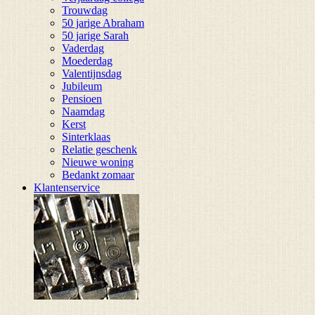
Trouwdag
50 jarige Abraham
50 jarige Sarah
Vaderdag
Moederdag
Valentijnsdag
Jubileum
Pensioen
Naamdag
Kerst
Sinterklaas
Relatie geschenk
Nieuwe woning
Bedankt zomaar
Klantenservice