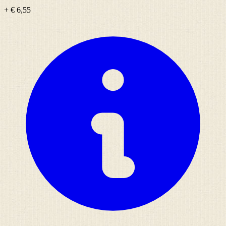
+ € 6,55