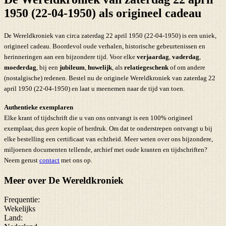
1950 (22-04-1950) als origineel cadeau
De Wereldkroniek van circa zaterdag 22 april 1950 (22-04-1950) is een uniek,
origineel cadeau. Boordevol oude verhalen, historische gebeurtenissen en
herinneringen aan een bijzondere tijd. Voor elke
verjaardag
,
vaderdag
,
moederdag
, bij een
jubileum
,
huwelijk
, als
relatiegeschenk
of om andere
(nostalgische) redenen. Bestel nu de originele Wereldkroniek van zaterdag 22
april 1950 (22-04-1950) en laat u meenemen naar de tijd van toen.
Authentieke exemplaren
Elke krant of tijdschrift die u van ons ontvangt is een 100% origineel
exemplaar, dus
geen
kopie of herdruk. Om dat te onderstrepen ontvangt u bij
elke bestelling een certificaat van echtheid. Meer weten over ons bijzondere,
miljoenen documenten tellende, archief met oude kranten en tijdschriften?
Neem gerust
contact
met ons op.
Meer over De Wereldkroniek
Frequentie:
Wekelijks
Land: