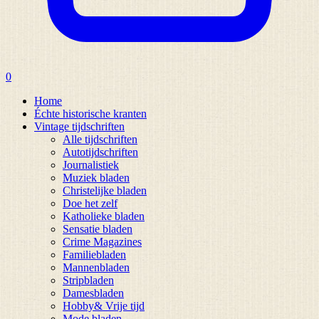
0
Home
Échte historische kranten
Vintage tijdschriften
Alle tijdschriften
Autotijdschriften
Journalistiek
Muziek bladen
Christelijke bladen
Doe het zelf
Katholieke bladen
Sensatie bladen
Crime Magazines
Familiebladen
Mannenbladen
Stripbladen
Damesbladen
Hobby& Vrije tijd
Mode bladen