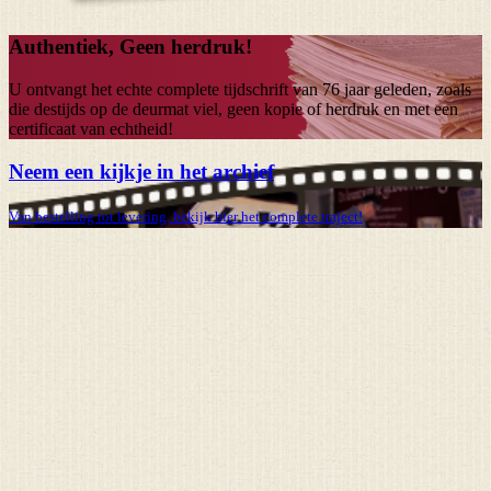
Authentiek, Geen herdruk!
U ontvangt het echte complete tijdschrift van
76 jaar
geleden, zoals
die destijds op de deurmat viel, geen kopie of herdruk en met een
certificaat van echtheid!
Neem een kijkje in het archief
Van bestelling tot levering, bekijk hier het complete traject!