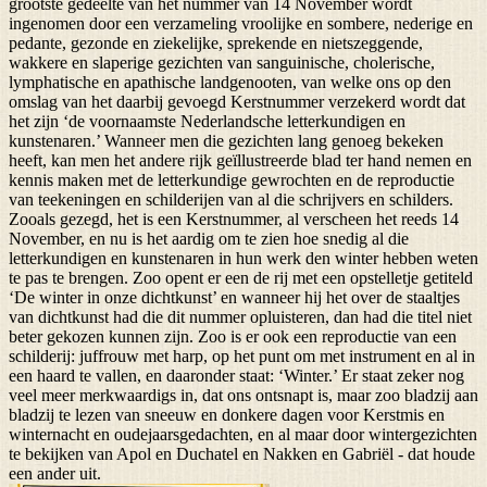
grootste gedeelte van het nummer van 14 November wordt
ingenomen door een verzameling vroolijke en sombere, nederige en
pedante, gezonde en ziekelijke, sprekende en nietszeggende,
wakkere en slaperige gezichten van sanguinische, cholerische,
lymphatische en apathische landgenooten, van welke ons op den
omslag van het daarbij gevoegd Kerstnummer verzekerd wordt dat
het zijn ‘de voornaamste Nederlandsche letterkundigen en
kunstenaren.’ Wanneer men die gezichten lang genoeg bekeken
heeft, kan men het andere rijk geïllustreerde blad ter hand nemen en
kennis maken met de letterkundige gewrochten en de reproductie
van teekeningen en schilderijen van al die schrijvers en schilders.
Zooals gezegd, het is een Kerstnummer, al verscheen het reeds 14
November, en nu is het aardig om te zien hoe snedig al die
letterkundigen en kunstenaren in hun werk den winter hebben weten
te pas te brengen. Zoo opent er een de rij met een opstelletje getiteld
‘De winter in onze dichtkunst’ en wanneer hij het over de staaltjes
van dichtkunst had die dit nummer opluisteren, dan had die titel niet
beter gekozen kunnen zijn. Zoo is er ook een reproductie van een
schilderij: juffrouw met harp, op het punt om met instrument en al in
een haard te vallen, en daaronder staat: ‘Winter.’ Er staat zeker nog
veel meer merkwaardigs in, dat ons ontsnapt is, maar zoo bladzij aan
bladzij te lezen van sneeuw en donkere dagen voor Kerstmis en
winternacht en oudejaarsgedachten, en al maar door wintergezichten
te bekijken van Apol en Duchatel en Nakken en Gabriël - dat houde
een ander uit.