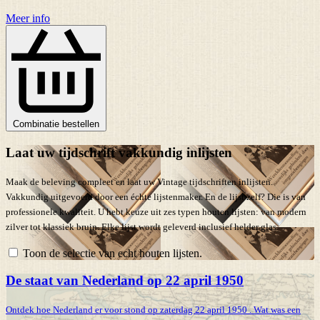
Meer info
Combinatie bestellen
Laat uw tijdschrift vakkundig inlijsten
Maak de beleving compleet en laat uw Vintage tijdschriften inlijsten.
Vakkundig uitgevoerd door een échte lijstenmaker. En de lijst zelf? Die is van
professionele kwaliteit. U hebt keuze uit zes typen houten lijsten: van modern
zilver tot klassiek bruin. Elke lijst wordt geleverd inclusief helder glas.
Toon de selectie van echt houten lijsten.
De staat van Nederland op 22 april 1950
Ontdek hoe Nederland er voor stond op zaterdag 22 april 1950 . Wat was een