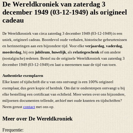
De Wereldkroniek van zaterdag 3
december 1949 (03-12-1949) als origineel
cadeau
De Wereldkroniek van circa zaterdag 3 december 1949 (03-12-1949) is een
uniek, origineel cadeau. Boordevol oude verhalen, historische gebeurtenissen
en herinneringen aan een bijzondere tijd. Voor elke
verjaardag
,
vaderdag
,
moederdag
, bij een
jubileum
,
huwelijk
, als
relatiegeschenk
of om andere
(nostalgische) redenen. Bestel nu de originele Wereldkroniek van zaterdag 3
december 1949 (03-12-1949) en laat u meenemen naar de tijd van toen.
Authentieke exemplaren
Elke krant of tijdschrift die u van ons ontvangt is een 100% origineel
exemplaar, dus
geen
kopie of herdruk. Om dat te onderstrepen ontvangt u bij
elke bestelling een certificaat van echtheid. Meer weten over ons bijzondere,
miljoenen documenten tellende, archief met oude kranten en tijdschriften?
Neem gerust
contact
met ons op.
Meer over De Wereldkroniek
Frequentie: