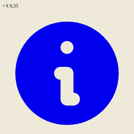
+ € 6,55