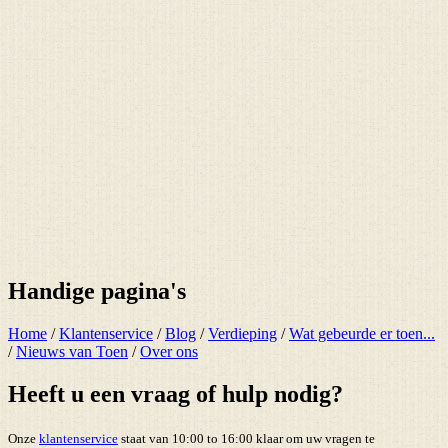
Handige pagina's
Home
/
Klantenservice
/
Blog
/
Verdieping
/
Wat gebeurde er toen...
/
Nieuws van Toen
/
Over ons
Heeft u een vraag of hulp nodig?
Onze
klantenservice
staat van 10:00 to 16:00 klaar om uw vragen te