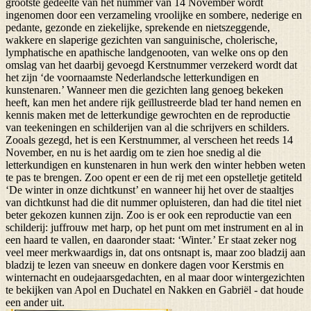
grootste gedeelte van het nummer van 14 November wordt
ingenomen door een verzameling vroolijke en sombere, nederige en
pedante, gezonde en ziekelijke, sprekende en nietszeggende,
wakkere en slaperige gezichten van sanguinische, cholerische,
lymphatische en apathische landgenooten, van welke ons op den
omslag van het daarbij gevoegd Kerstnummer verzekerd wordt dat
het zijn ‘de voornaamste Nederlandsche letterkundigen en
kunstenaren.’ Wanneer men die gezichten lang genoeg bekeken
heeft, kan men het andere rijk geïllustreerde blad ter hand nemen en
kennis maken met de letterkundige gewrochten en de reproductie
van teekeningen en schilderijen van al die schrijvers en schilders.
Zooals gezegd, het is een Kerstnummer, al verscheen het reeds 14
November, en nu is het aardig om te zien hoe snedig al die
letterkundigen en kunstenaren in hun werk den winter hebben weten
te pas te brengen. Zoo opent er een de rij met een opstelletje getiteld
‘De winter in onze dichtkunst’ en wanneer hij het over de staaltjes
van dichtkunst had die dit nummer opluisteren, dan had die titel niet
beter gekozen kunnen zijn. Zoo is er ook een reproductie van een
schilderij: juffrouw met harp, op het punt om met instrument en al in
een haard te vallen, en daaronder staat: ‘Winter.’ Er staat zeker nog
veel meer merkwaardigs in, dat ons ontsnapt is, maar zoo bladzij aan
bladzij te lezen van sneeuw en donkere dagen voor Kerstmis en
winternacht en oudejaarsgedachten, en al maar door wintergezichten
te bekijken van Apol en Duchatel en Nakken en Gabriël - dat houde
een ander uit.