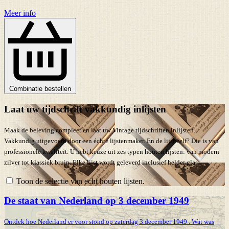
Meer info
Combinatie bestellen
Laat uw tijdschrift vakkundig inlijsten
Maak de beleving compleet en laat uw Vintage tijdschriften inlijsten.
Vakkundig uitgevoerd door een échte lijstenmaker. En de lijst zelf? Die is van
professionele kwaliteit. U hebt keuze uit zes typen houten lijsten: van modern
zilver tot klassiek bruin. Elke lijst wordt geleverd inclusief helder glas.
Toon de selectie van echt houten lijsten.
De staat van Nederland op 3 december 1949
Ontdek hoe Nederland er voor stond op zaterdag 3 december 1949 . Wat was