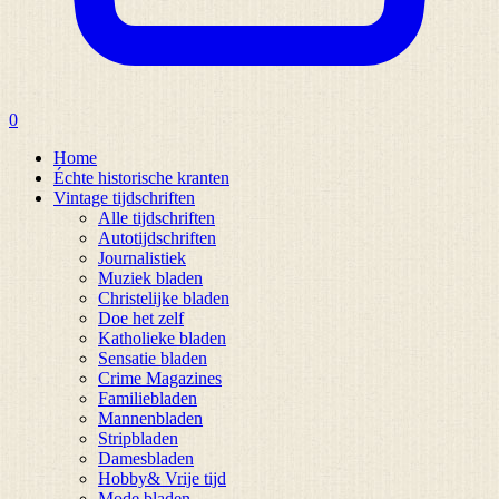
0
Home
Échte historische kranten
Vintage tijdschriften
Alle tijdschriften
Autotijdschriften
Journalistiek
Muziek bladen
Christelijke bladen
Doe het zelf
Katholieke bladen
Sensatie bladen
Crime Magazines
Familiebladen
Mannenbladen
Stripbladen
Damesbladen
Hobby& Vrije tijd
Mode bladen