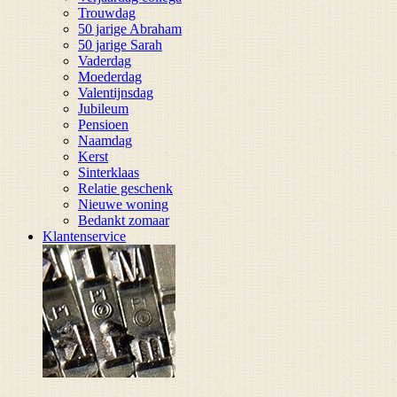
Trouwdag
50 jarige Abraham
50 jarige Sarah
Vaderdag
Moederdag
Valentijnsdag
Jubileum
Pensioen
Naamdag
Kerst
Sinterklaas
Relatie geschenk
Nieuwe woning
Bedankt zomaar
Klantenservice