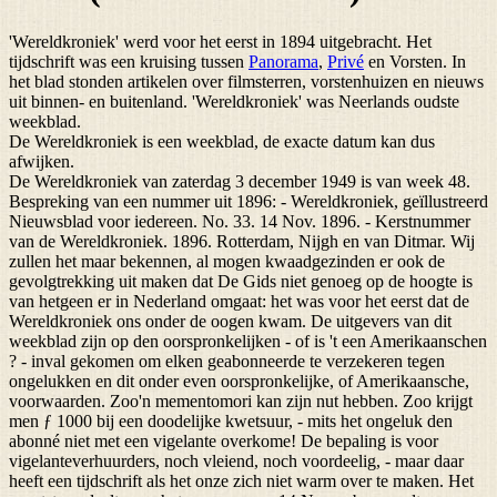
'Wereldkroniek' werd voor het eerst in 1894 uitgebracht. Het
tijdschrift was een kruising tussen
Panorama
,
Privé
en Vorsten. In
het blad stonden artikelen over filmsterren, vorstenhuizen en nieuws
uit binnen- en buitenland. 'Wereldkroniek' was Neerlands oudste
weekblad.
De Wereldkroniek is een weekblad, de exacte datum kan dus
afwijken.
De Wereldkroniek van zaterdag 3 december 1949 is van week 48.
Bespreking van een nummer uit 1896: - Wereldkroniek, geïllustreerd
Nieuwsblad voor iedereen. No. 33. 14 Nov. 1896. - Kerstnummer
van de Wereldkroniek. 1896. Rotterdam, Nijgh en van Ditmar. Wij
zullen het maar bekennen, al mogen kwaadgezinden er ook de
gevolgtrekking uit maken dat De Gids niet genoeg op de hoogte is
van hetgeen er in Nederland omgaat: het was voor het eerst dat de
Wereldkroniek ons onder de oogen kwam. De uitgevers van dit
weekblad zijn op den oorspronkelijken - of is 't een Amerikaanschen
? - inval gekomen om elken geabonneerde te verzekeren tegen
ongelukken en dit onder even oorspronkelijke, of Amerikaansche,
voorwaarden. Zoo'n mementomori kan zijn nut hebben. Zoo krijgt
men ƒ 1000 bij een doodelijke kwetsuur, - mits het ongeluk den
abonné niet met een vigelante overkome! De bepaling is voor
vigelanteverhuurders, noch vleiend, noch voordeelig, - maar daar
heeft een tijdschrift als het onze zich niet warm over te maken. Het