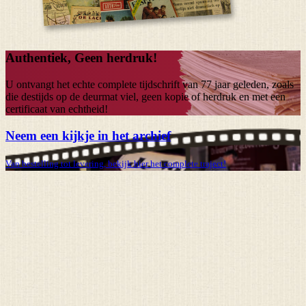
Authentiek, Geen herdruk!
U ontvangt het echte complete tijdschrift van
77 jaar
geleden, zoals
die destijds op de deurmat viel, geen kopie of herdruk en met een
certificaat van echtheid!
Neem een kijkje in het archief
Van bestelling tot levering, bekijk hier het complete traject!