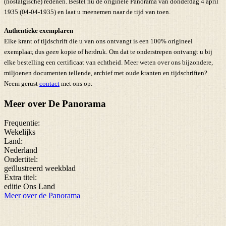
(nostalgische) redenen. Bestel nu de originele Panorama van donderdag 4 april
1935 (04-04-1935) en laat u meenemen naar de tijd van toen.
Authentieke exemplaren
Elke krant of tijdschrift die u van ons ontvangt is een 100% origineel
exemplaar, dus
geen
kopie of herdruk. Om dat te onderstrepen ontvangt u bij
elke bestelling een certificaat van echtheid. Meer weten over ons bijzondere,
miljoenen documenten tellende, archief met oude kranten en tijdschriften?
Neem gerust
contact
met ons op.
Meer over De Panorama
Frequentie:
Wekelijks
Land:
Nederland
Ondertitel:
geïllustreerd weekblad
Extra titel:
editie Ons Land
Meer over de Panorama