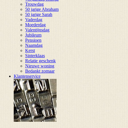
Trouwdag
50 jarige Abraham
50 jarige Sarah
Vaderdag
Moederdag
Valentijnsdag
Jubileum
Pensioen
Naamdag
Kerst
Sinterklaas
Relatie geschenk
Nieuwe woning
Bedankt zomaar
Klantenservice