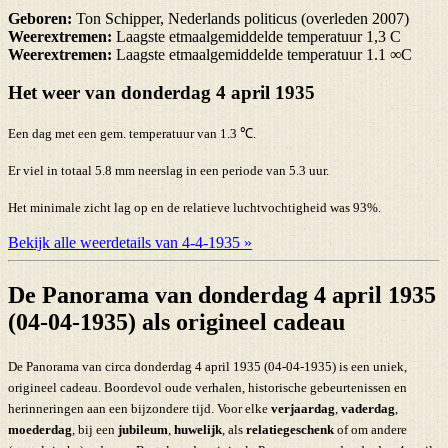
Geboren:
Ton Schipper, Nederlands politicus (overleden 2007)
Weerextremen:
Laagste etmaalgemiddelde temperatuur 1,3 C
Weerextremen:
Laagste etmaalgemiddelde temperatuur 1.1 ∞C
Het weer van donderdag 4 april 1935
Een dag met een gem. temperatuur van 1.3 ℃.
Er viel in totaal 5.8 mm neerslag in een periode van 5.3 uur.
Het minimale zicht lag op en de relatieve luchtvochtigheid was 93%.
Bekijk alle weerdetails van 4-4-1935 »
De Panorama van donderdag 4 april 1935
(04-04-1935) als origineel cadeau
De Panorama van circa donderdag 4 april 1935 (04-04-1935) is een uniek,
origineel cadeau. Boordevol oude verhalen, historische gebeurtenissen en
herinneringen aan een bijzondere tijd. Voor elke
verjaardag
,
vaderdag
,
moederdag
, bij een
jubileum
,
huwelijk
, als
relatiegeschenk
of om andere