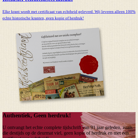
Elke krant wordt met certificaat van echtheid geleverd. Wij leveren alleen 100%
echte historische kranten,
geen kopie of herdruk!
Authentiek, Geen herdruk!
U ontvangt het echte complete tijdschrift van
91 jaar
geleden, zoals
die destijds op de deurmat viel, geen kopie of herdruk en met een