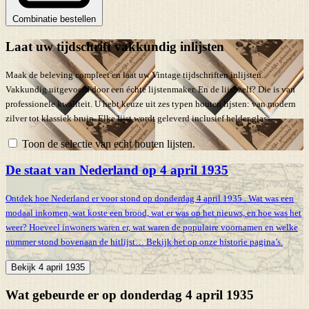
Combinatie bestellen
Laat uw tijdschrift vakkundig inlijsten
Maak de beleving compleet en laat uw Vintage tijdschriften inlijsten.
Vakkundig uitgevoerd door een échte lijstenmaker. En de lijst zelf? Die is van
professionele kwaliteit. U hebt keuze uit zes typen houten lijsten: van modern
zilver tot klassiek bruin. Elke lijst wordt geleverd inclusief helder glas.
Toon de selectie van echt houten lijsten.
De staat van Nederland op 4 april 1935
Ontdek hoe Nederland er voor stond op donderdag 4 april 1935 . Wat was een
modaal inkomen, wat koste een brood, wat er was op het nieuws, en hoe was het
weer? Hoeveel inwoners waren er, wat waren de populaire voornamen en welke
nummer stond bovenaan de hitlijst… Bekijk het op onze historie pagina’s.
Bekijk 4 april 1935
Wat gebeurde er op donderdag 4 april 1935