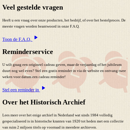
Veel gestelde vragen
Heeft u een vraag over onze producten, het bedrijf, of over het bestelproces. De
meeste vragen worden beantwoord in onze F.A.Q.
Toon de F.A.Q.
Reminderservice
U wilt graag een origineel cadeau geven, maar de verjaardag of het jubileum
duurt nog wel even? Stel een gratis reminder in via de website en ontvang twee
weken voor datum een cadeau reminder!
Stel een reminder in
Over het Historisch Archief
Lees meer over het enige archief in Nederland wat sinds 1984 volledig
gespecialiseerd is in historische kranten van 1920 tot heden met een collectie
van ruim 2 miljoen titels op voorraad in meerdere archieven.