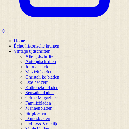
0
Home
Échte historische kranten
Vintage tijdschriften
Alle tijdschriften
Autotijdschriften
Journalistiek
Muziek bladen
Christelijke bladen
Doe het zelf
Katholieke bladen
Sensatie bladen
Crime Magazines
Familiebladen
Mannenbladen
Stripbladen
Damesbladen
Hobby& Vrije tijd
Mode bladen