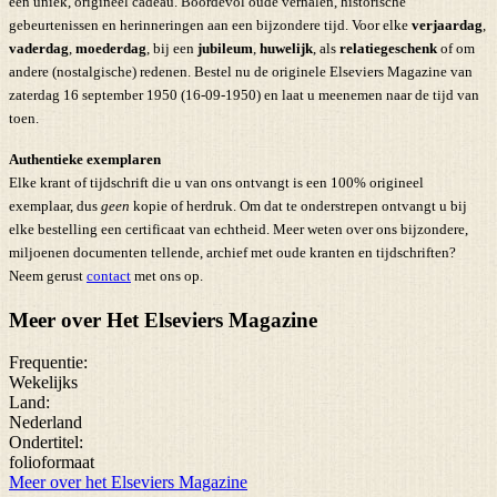
een uniek, origineel cadeau. Boordevol oude verhalen, historische
gebeurtenissen en herinneringen aan een bijzondere tijd. Voor elke
verjaardag
,
vaderdag
,
moederdag
, bij een
jubileum
,
huwelijk
, als
relatiegeschenk
of om
andere (nostalgische) redenen. Bestel nu de originele Elseviers Magazine van
zaterdag 16 september 1950 (16-09-1950) en laat u meenemen naar de tijd van
toen.
Authentieke exemplaren
Elke krant of tijdschrift die u van ons ontvangt is een 100% origineel
exemplaar, dus
geen
kopie of herdruk. Om dat te onderstrepen ontvangt u bij
elke bestelling een certificaat van echtheid. Meer weten over ons bijzondere,
miljoenen documenten tellende, archief met oude kranten en tijdschriften?
Neem gerust
contact
met ons op.
Meer over Het Elseviers Magazine
Frequentie:
Wekelijks
Land:
Nederland
Ondertitel:
folioformaat
Meer over het Elseviers Magazine