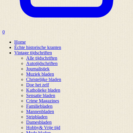
0
Home
Échte historische kranten
Vintage tijdschriften
Alle tijdschriften
Autotijdschriften
Journalistiek
Muziek bladen
Christelijke bladen
Doe het zelf
Katholieke bladen
Sensatie bladen
Crime Magazines
Familiebladen
Mannenbladen
Stripbladen
Damesbladen
Hobby& Vrije tijd
Mode bladen