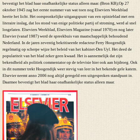
bevestigt het blad haar onafhankelijke status alleen maar. (Bron KB);Op 27
oktober 1945 zag het eerste nummer van wat toen nog Elseviers Weekblad
heette het licht. Het oorspronkelijke uitgangspunt van een opinieblad met een
literaire inslag, dat los stond van enige politieke partij of stroming, werd al snel
losgelaten. Elseviers Weekblad, Elseviers Magazine (vanaf 1970) en nog later
Elsevier (vanaf 1987) werd de spreekbuis van maatschappelijk behoudend
Nederland. In de jaren zeventig bekritiseerde redacteur Ferry Hoogendijk
regelmatig op scherpe wijze het beleid van het kabinet-Den Uyl. Het deed de
populariteit van het blad zeker geen kwaad. Het is aannemelijk dat zijn
bekendheid als politiek commentator op de televisie hier ook aan bijdroeg. Ook
in dit nummer trekt Hoogendijk weer stevig van leer in het bekende gele katern.
Elsevier neemt anno 2006 nog altijd geregeld een uitgesproken standpunt in.
Daarmee bevestigt het blad haar onafhankelijke status alleen maar.