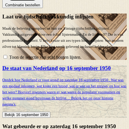
Combinatie bestellen
Laat uw tijdschrift vakkundig inlijsten
Maak de beleving compleet en laat uw Vintage tijdschriften inlijsten.
Vakkundig uitgevoerd door een échte lijstenmaker. En de lijst zelf? Die is van
professionele kwaliteit. U hebt keuze uit zes typen houten lijsten: van modern
zilver tot klassiek bruin. Elke lijst wordt geleverd inclusief helder glas.
Toon de selectie van echt houten lijsten.
De staat van Nederland op 16 september 1950
Ontdek hoe Nederland er voor stond op zaterdag 16 september 1950 . Wat was
een modaal inkomen, wat koste een brood, wat er was op het nieuws, en hoe was
het weer? Hoeveel inwoners waren er, wat waren de populaire voornamen en
welke nummer stond bovenaan de hitlijst… Bekijk het op onze historie
pagina’s.
Bekijk 16 september 1950
Wat gebeurde er op zaterdag 16 september 1950