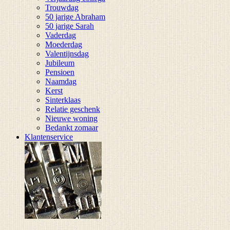
Trouwdag
50 jarige Abraham
50 jarige Sarah
Vaderdag
Moederdag
Valentijnsdag
Jubileum
Pensioen
Naamdag
Kerst
Sinterklaas
Relatie geschenk
Nieuwe woning
Bedankt zomaar
Klantenservice