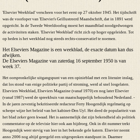
'Elsevier Weekblad' verscheen voor het eerst op 27 oktober 1945. Het tijdschrift
was de voorloper van 'Elsevier's Geïllustreerd Maandschrift, dat in 1891 werd
opgericht. In de Tweede Wereldoorlog moest het maandblad noodgedwongen
de activiteiten staken. 'Elsevier Weekblad' richt zich op hoger opgeleiden. Tot
op heden is het weekblad nog steeds rechts-conservatief te noemen.
Het Elseviers Magazine is een weekblad, de exacte datum kan dus
afwijken.
De Elseviers Magazine van zaterdag 16 september 1950 is van
week 37.
Het oorspronkelijke uitgangspunt van een opinieblad met een literaire inslag,
dat los stond van enige politieke partij of stroming, werd al snel losgelaten.
Elseviers Weekblad, Elseviers Magazine (vanaf 1970) en nog later Elsevier
(vanaf 1987) werd de spreekbuis van maatschappelijk behoudend Nederland. -
In de jaren zeventig bekritiseerde redacteur Ferry Hoogendijk regelmatig op
scherpe wijze het beleid van het kabinet-Den Uyl. Het deed de populariteit van
het blad zeker geen kwaad. Het is aannemelijk dat zijn bekendheid als politiek
commentator op de televisie hier ook aan bijdroeg. Ook in dit nummer trekt
Hoogendijk weer stevig van leer in het bekende gele katern. Elsevier neemt
anno 2006 nog altijd geregeld een uitgesproken standpunt in. Daarmee