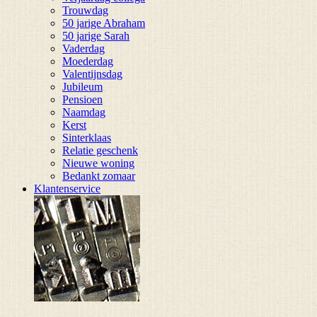
Trouwdag
50 jarige Abraham
50 jarige Sarah
Vaderdag
Moederdag
Valentijnsdag
Jubileum
Pensioen
Naamdag
Kerst
Sinterklaas
Relatie geschenk
Nieuwe woning
Bedankt zomaar
Klantenservice