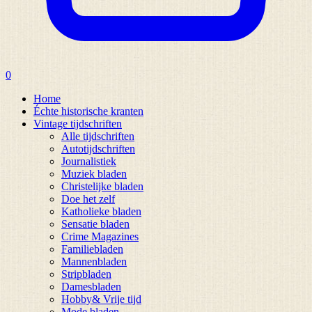
0
Home
Échte historische kranten
Vintage tijdschriften
Alle tijdschriften
Autotijdschriften
Journalistiek
Muziek bladen
Christelijke bladen
Doe het zelf
Katholieke bladen
Sensatie bladen
Crime Magazines
Familiebladen
Mannenbladen
Stripbladen
Damesbladen
Hobby& Vrije tijd
Mode bladen