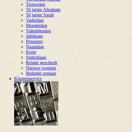
Trouwdag
50 jarige Abraham
50 jarige Sarah
Vaderdag
Moederdag
Valentijnsdag
Jubileum
Pensioen
Naamdag
Kerst
Sinterklaas
Relatie geschenk
Nieuwe woning
Bedankt zomaar
Klantenservice