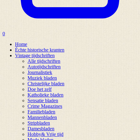
0
Home
Échte historische kranten
Vintage tijdschriften
Alle tijdschriften
Autotijdschriften
Journalistiek
Muziek bladen
Christelijke bladen
Doe het zelf
Katholieke bladen
Sensatie bladen
Crime Magazines
Familiebladen
Mannenbladen
Stripbladen
Damesbladen
Hobby& Vrije tijd
Mode bladen