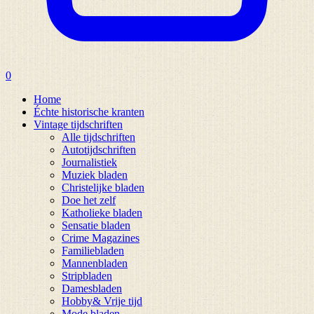
0
Home
Échte historische kranten
Vintage tijdschriften
Alle tijdschriften
Autotijdschriften
Journalistiek
Muziek bladen
Christelijke bladen
Doe het zelf
Katholieke bladen
Sensatie bladen
Crime Magazines
Familiebladen
Mannenbladen
Stripbladen
Damesbladen
Hobby& Vrije tijd
Mode bladen