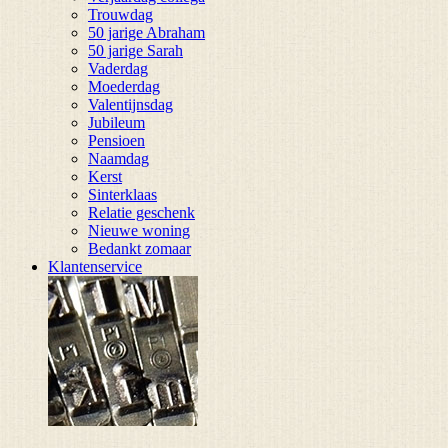
Trouwdag
50 jarige Abraham
50 jarige Sarah
Vaderdag
Moederdag
Valentijnsdag
Jubileum
Pensioen
Naamdag
Kerst
Sinterklaas
Relatie geschenk
Nieuwe woning
Bedankt zomaar
Klantenservice