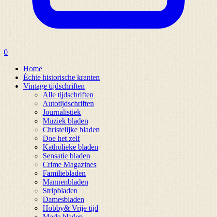
0
Home
Échte historische kranten
Vintage tijdschriften
Alle tijdschriften
Autotijdschriften
Journalistiek
Muziek bladen
Christelijke bladen
Doe het zelf
Katholieke bladen
Sensatie bladen
Crime Magazines
Familiebladen
Mannenbladen
Stripbladen
Damesbladen
Hobby& Vrije tijd
Mode bladen