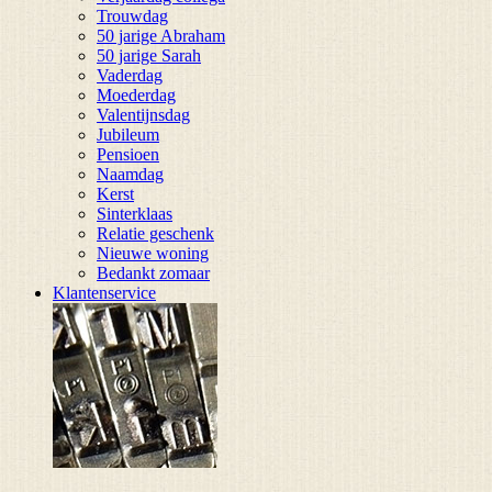
Trouwdag
50 jarige Abraham
50 jarige Sarah
Vaderdag
Moederdag
Valentijnsdag
Jubileum
Pensioen
Naamdag
Kerst
Sinterklaas
Relatie geschenk
Nieuwe woning
Bedankt zomaar
Klantenservice