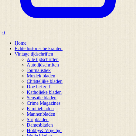
0
Home
Échte historische kranten
Vintage tijdschriften
Alle tijdschriften
Autotijdschriften
Journalistiek
Muziek bladen
Christelijke bladen
Doe het zelf
Katholieke bladen
Sensatie bladen
Crime Magazines
Familiebladen
Mannenbladen
Stripbladen
Damesbladen
Hobby& Vrije tijd
Mode bladen