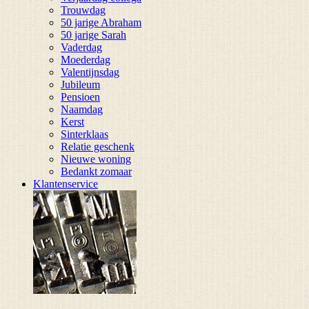
Trouwdag
50 jarige Abraham
50 jarige Sarah
Vaderdag
Moederdag
Valentijnsdag
Jubileum
Pensioen
Naamdag
Kerst
Sinterklaas
Relatie geschenk
Nieuwe woning
Bedankt zomaar
Klantenservice