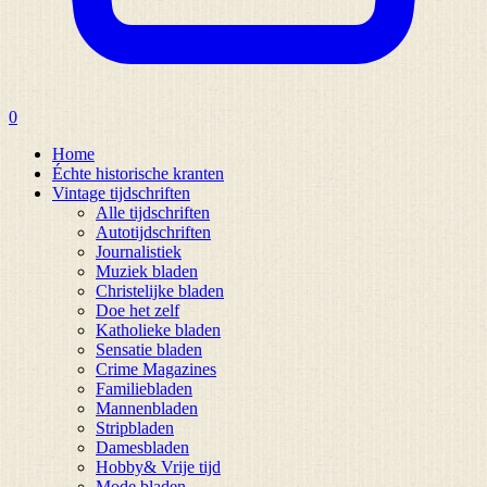
0
Home
Échte historische kranten
Vintage tijdschriften
Alle tijdschriften
Autotijdschriften
Journalistiek
Muziek bladen
Christelijke bladen
Doe het zelf
Katholieke bladen
Sensatie bladen
Crime Magazines
Familiebladen
Mannenbladen
Stripbladen
Damesbladen
Hobby& Vrije tijd
Mode bladen