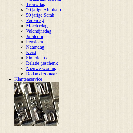
Trouwdag
50 jarige Abraham
50 jarige Sarah
Vaderdag
Moederdag
Valentijnsdag
Jubileum
Pensioen
Naamdag
Kerst
Sinterklaas
Relatie geschenk
Nieuwe woning
Bedankt zomaar
Klantenservice