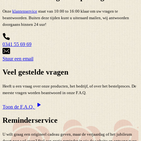
Onze
klantenservice
staat van 10:00 to 16:00 klaar om uw vragen te
beantwoorden. Buiten deze tijden kunt u uiteraard mailen, wij antwoorden
doorgaans binnen 24 uur!
0341 55 69 69
Stuur een email
Veel gestelde vragen
Heeft u een vraag over onze producten, het bedrijf, of over het bestelproces. De
meeste vragen worden beantwoord in onze F.A.Q.
Toon de F.A.Q.
Reminderservice
U wilt graag een origineel cadeau geven, maar de verjaardag of het jubileum
duurt nog wel even? Stel een gratis reminder in via de website en ontvang twee