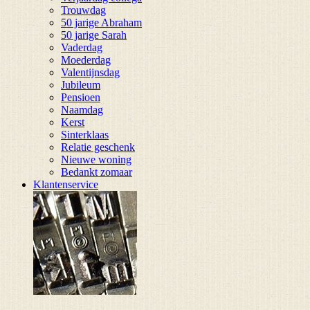
Trouwdag
50 jarige Abraham
50 jarige Sarah
Vaderdag
Moederdag
Valentijnsdag
Jubileum
Pensioen
Naamdag
Kerst
Sinterklaas
Relatie geschenk
Nieuwe woning
Bedankt zomaar
Klantenservice