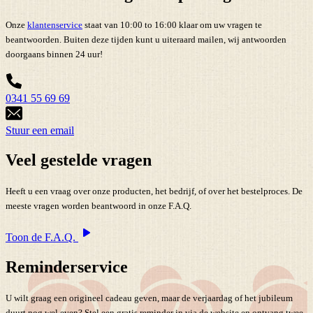
Onze
klantenservice
staat van 10:00 to 16:00 klaar om uw vragen te
beantwoorden. Buiten deze tijden kunt u uiteraard mailen, wij antwoorden
doorgaans binnen 24 uur!
0341 55 69 69
Stuur een email
Veel gestelde vragen
Heeft u een vraag over onze producten, het bedrijf, of over het bestelproces. De
meeste vragen worden beantwoord in onze F.A.Q.
Toon de F.A.Q.
Reminderservice
U wilt graag een origineel cadeau geven, maar de verjaardag of het jubileum
duurt nog wel even? Stel een gratis reminder in via de website en ontvang twee