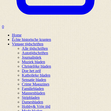
0
Home
Échte historische kranten
Vintage tijdschriften
Alle tijdschriften
Autotijdschriften
Journalistiek
Muziek bladen
Christelijke bladen
Doe het zelf
Katholieke bladen
Sensatie bladen
Crime Magazines
Familiebladen
Mannenbladen
Stripbladen
Damesbladen
Hobby& Vrije tijd
Mode bladen