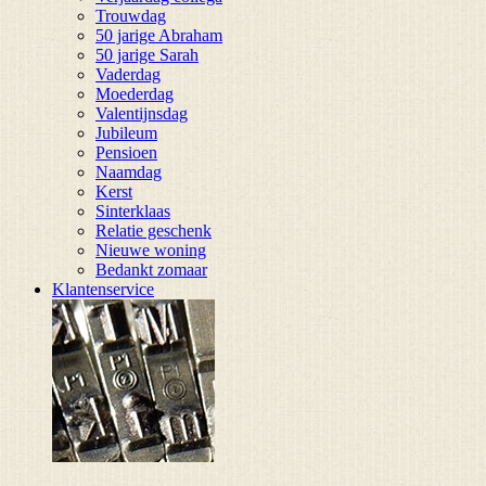
Trouwdag
50 jarige Abraham
50 jarige Sarah
Vaderdag
Moederdag
Valentijnsdag
Jubileum
Pensioen
Naamdag
Kerst
Sinterklaas
Relatie geschenk
Nieuwe woning
Bedankt zomaar
Klantenservice