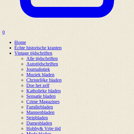
0
Home
Échte historische kranten
Vintage tijdschriften
Alle tijdschriften
Autotijdschriften
Journalistiek
Muziek bladen
Christelijke bladen
Doe het zelf
Katholieke bladen
Sensatie bladen
Crime Magazines
Familiebladen
Mannenbladen
Stripbladen
Damesbladen
Hobby& Vrije tijd
Mode bladen