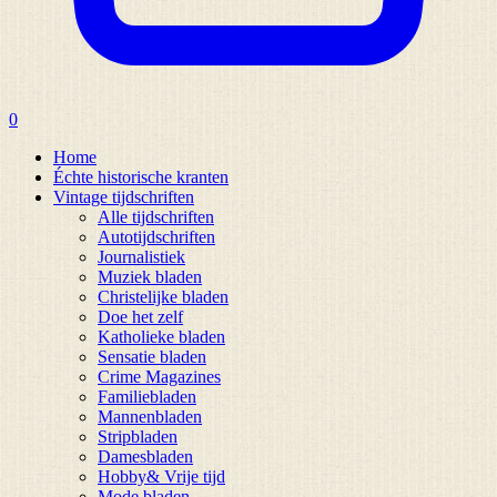
0
Home
Échte historische kranten
Vintage tijdschriften
Alle tijdschriften
Autotijdschriften
Journalistiek
Muziek bladen
Christelijke bladen
Doe het zelf
Katholieke bladen
Sensatie bladen
Crime Magazines
Familiebladen
Mannenbladen
Stripbladen
Damesbladen
Hobby& Vrije tijd
Mode bladen