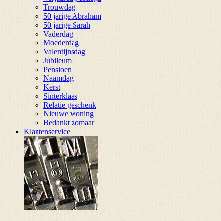
Trouwdag
50 jarige Abraham
50 jarige Sarah
Vaderdag
Moederdag
Valentijnsdag
Jubileum
Pensioen
Naamdag
Kerst
Sinterklaas
Relatie geschenk
Nieuwe woning
Bedankt zomaar
Klantenservice