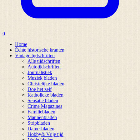
0
Home
Échte historische kranten
Vintage tijdschriften
Alle tijdschriften
Autotijdschriften
Journalistiek
Muziek bladen
Christelijke bladen
Doe het zelf
Katholieke bladen
Sensatie bladen
Crime Magazines
Familiebladen
Mannenbladen
Stripbladen
Damesbladen
Hobby& Vrije tijd
Mode bladen