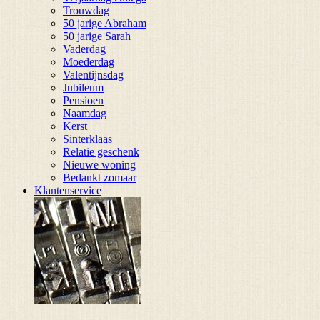
Trouwdag
50 jarige Abraham
50 jarige Sarah
Vaderdag
Moederdag
Valentijnsdag
Jubileum
Pensioen
Naamdag
Kerst
Sinterklaas
Relatie geschenk
Nieuwe woning
Bedankt zomaar
Klantenservice