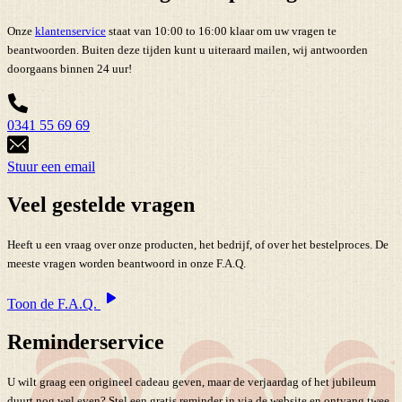
Onze
klantenservice
staat van 10:00 to 16:00 klaar om uw vragen te
beantwoorden. Buiten deze tijden kunt u uiteraard mailen, wij antwoorden
doorgaans binnen 24 uur!
0341 55 69 69
Stuur een email
Veel gestelde vragen
Heeft u een vraag over onze producten, het bedrijf, of over het bestelproces. De
meeste vragen worden beantwoord in onze F.A.Q.
Toon de F.A.Q.
Reminderservice
U wilt graag een origineel cadeau geven, maar de verjaardag of het jubileum
duurt nog wel even? Stel een gratis reminder in via de website en ontvang twee