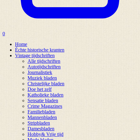
0
Home
Échte historische kranten
Vintage tijdschriften
Alle tijdschriften
Autotijdschriften
Journalistiek
Muziek bladen
Christelijke bladen
Doe het zelf
Katholieke bladen
Sensatie bladen
Crime Magazines
Familiebladen
Mannenbladen
Stripbladen
Damesbladen
Hobby& Vrije tijd
Mode bladen