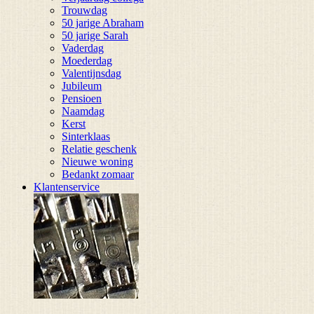
Trouwdag
50 jarige Abraham
50 jarige Sarah
Vaderdag
Moederdag
Valentijnsdag
Jubileum
Pensioen
Naamdag
Kerst
Sinterklaas
Relatie geschenk
Nieuwe woning
Bedankt zomaar
Klantenservice