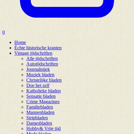
0
Home
Échte historische kranten
Vintage tijdschriften
Alle tijdschriften
Autotijdschriften
Journalistiek
Muziek bladen
Christelijke bladen
Doe het zelf
Katholieke bladen
Sensatie bladen
Crime Magazines
Familiebladen
Mannenbladen
Stripbladen
Damesbladen
Hobby& Vrije tijd
Mode bladen