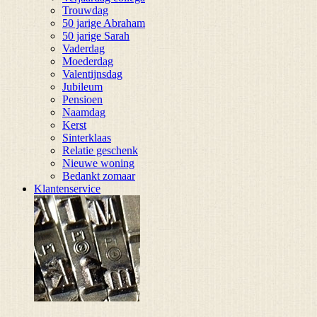
Trouwdag
50 jarige Abraham
50 jarige Sarah
Vaderdag
Moederdag
Valentijnsdag
Jubileum
Pensioen
Naamdag
Kerst
Sinterklaas
Relatie geschenk
Nieuwe woning
Bedankt zomaar
Klantenservice