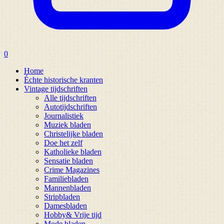
0
Home
Échte historische kranten
Vintage tijdschriften
Alle tijdschriften
Autotijdschriften
Journalistiek
Muziek bladen
Christelijke bladen
Doe het zelf
Katholieke bladen
Sensatie bladen
Crime Magazines
Familiebladen
Mannenbladen
Stripbladen
Damesbladen
Hobby& Vrije tijd
Mode bladen