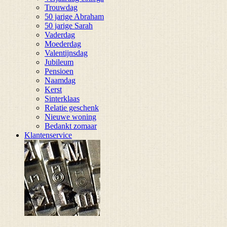
Trouwdag
50 jarige Abraham
50 jarige Sarah
Vaderdag
Moederdag
Valentijnsdag
Jubileum
Pensioen
Naamdag
Kerst
Sinterklaas
Relatie geschenk
Nieuwe woning
Bedankt zomaar
Klantenservice