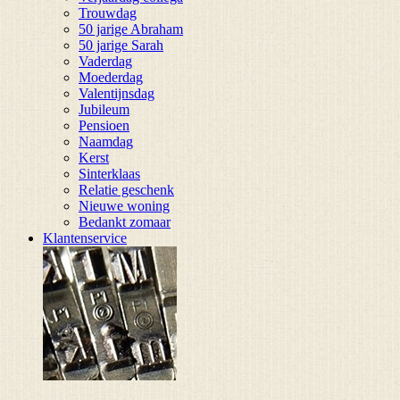
Trouwdag
50 jarige Abraham
50 jarige Sarah
Vaderdag
Moederdag
Valentijnsdag
Jubileum
Pensioen
Naamdag
Kerst
Sinterklaas
Relatie geschenk
Nieuwe woning
Bedankt zomaar
Klantenservice