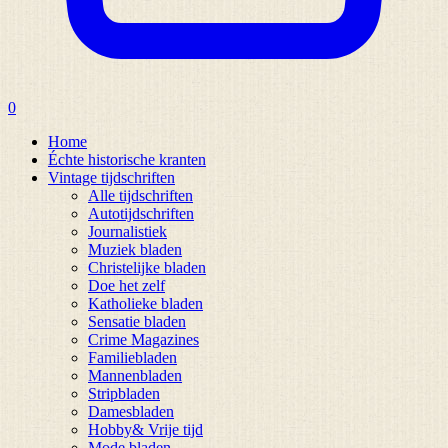
0
Home
Échte historische kranten
Vintage tijdschriften
Alle tijdschriften
Autotijdschriften
Journalistiek
Muziek bladen
Christelijke bladen
Doe het zelf
Katholieke bladen
Sensatie bladen
Crime Magazines
Familiebladen
Mannenbladen
Stripbladen
Damesbladen
Hobby& Vrije tijd
Mode bladen