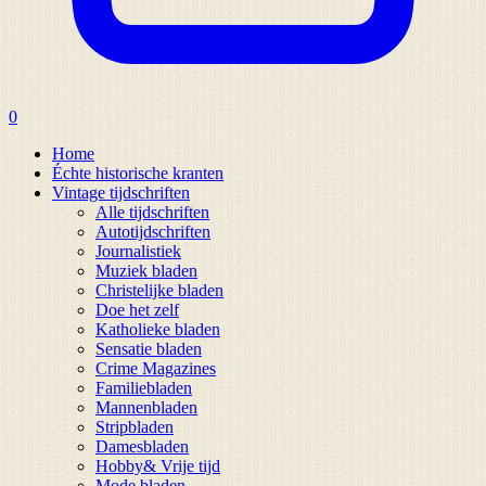
0
Home
Échte historische kranten
Vintage tijdschriften
Alle tijdschriften
Autotijdschriften
Journalistiek
Muziek bladen
Christelijke bladen
Doe het zelf
Katholieke bladen
Sensatie bladen
Crime Magazines
Familiebladen
Mannenbladen
Stripbladen
Damesbladen
Hobby& Vrije tijd
Mode bladen