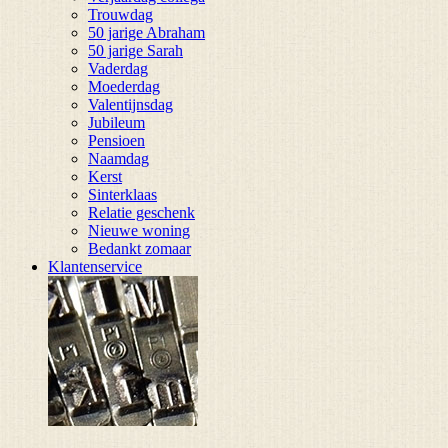
Trouwdag
50 jarige Abraham
50 jarige Sarah
Vaderdag
Moederdag
Valentijnsdag
Jubileum
Pensioen
Naamdag
Kerst
Sinterklaas
Relatie geschenk
Nieuwe woning
Bedankt zomaar
Klantenservice