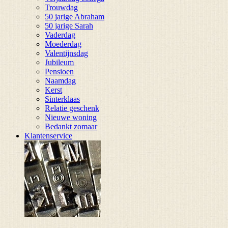
Trouwdag
50 jarige Abraham
50 jarige Sarah
Vaderdag
Moederdag
Valentijnsdag
Jubileum
Pensioen
Naamdag
Kerst
Sinterklaas
Relatie geschenk
Nieuwe woning
Bedankt zomaar
Klantenservice