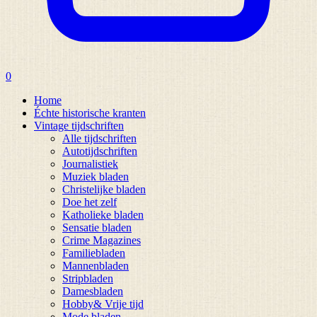
0
Home
Échte historische kranten
Vintage tijdschriften
Alle tijdschriften
Autotijdschriften
Journalistiek
Muziek bladen
Christelijke bladen
Doe het zelf
Katholieke bladen
Sensatie bladen
Crime Magazines
Familiebladen
Mannenbladen
Stripbladen
Damesbladen
Hobby& Vrije tijd
Mode bladen