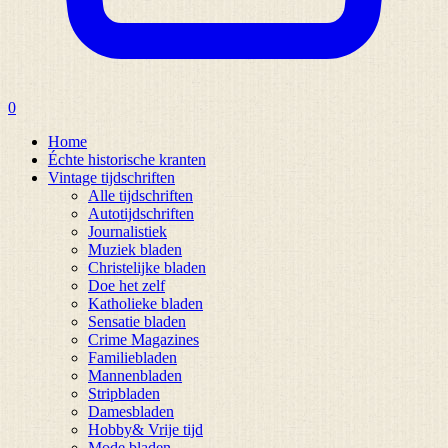
0
Home
Échte historische kranten
Vintage tijdschriften
Alle tijdschriften
Autotijdschriften
Journalistiek
Muziek bladen
Christelijke bladen
Doe het zelf
Katholieke bladen
Sensatie bladen
Crime Magazines
Familiebladen
Mannenbladen
Stripbladen
Damesbladen
Hobby& Vrije tijd
Mode bladen