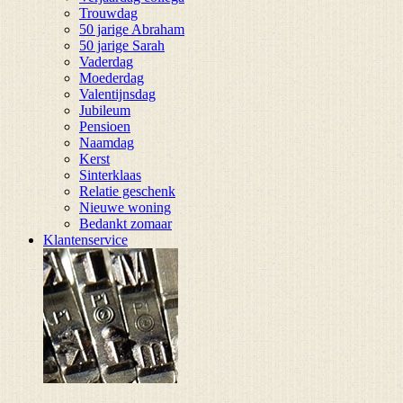
Trouwdag
50 jarige Abraham
50 jarige Sarah
Vaderdag
Moederdag
Valentijnsdag
Jubileum
Pensioen
Naamdag
Kerst
Sinterklaas
Relatie geschenk
Nieuwe woning
Bedankt zomaar
Klantenservice