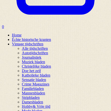
0
Home
Échte historische kranten
Vintage tijdschriften
Alle tijdschriften
Autotijdschriften
Journalistiek
Muziek bladen
Christelijke bladen
Doe het zelf
Katholieke bladen
Sensatie bladen
Crime Magazines
Familiebladen
Mannenbladen
Stripbladen
Damesbladen
Hobby& Vrije tijd
Mode bladen