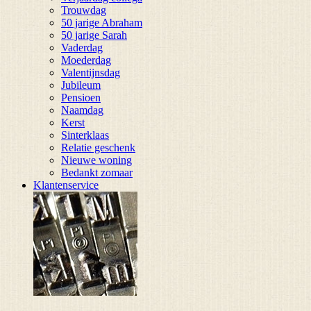
Trouwdag
50 jarige Abraham
50 jarige Sarah
Vaderdag
Moederdag
Valentijnsdag
Jubileum
Pensioen
Naamdag
Kerst
Sinterklaas
Relatie geschenk
Nieuwe woning
Bedankt zomaar
Klantenservice