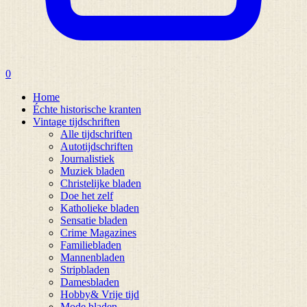
0
Home
Échte historische kranten
Vintage tijdschriften
Alle tijdschriften
Autotijdschriften
Journalistiek
Muziek bladen
Christelijke bladen
Doe het zelf
Katholieke bladen
Sensatie bladen
Crime Magazines
Familiebladen
Mannenbladen
Stripbladen
Damesbladen
Hobby& Vrije tijd
Mode bladen