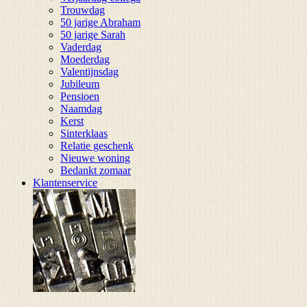
Trouwdag
50 jarige Abraham
50 jarige Sarah
Vaderdag
Moederdag
Valentijnsdag
Jubileum
Pensioen
Naamdag
Kerst
Sinterklaas
Relatie geschenk
Nieuwe woning
Bedankt zomaar
Klantenservice