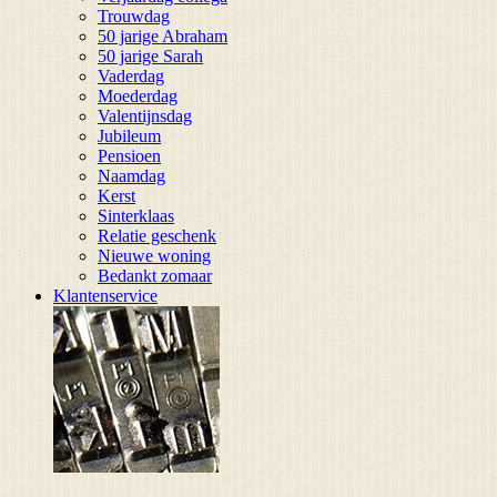
Trouwdag
50 jarige Abraham
50 jarige Sarah
Vaderdag
Moederdag
Valentijnsdag
Jubileum
Pensioen
Naamdag
Kerst
Sinterklaas
Relatie geschenk
Nieuwe woning
Bedankt zomaar
Klantenservice