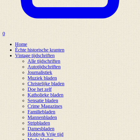
0
Home
Échte historische kranten
Vintage tijdschriften
Alle tijdschriften
Autotijdschriften
Journalistiek
Muziek bladen
Christelijke bladen
Doe het zelf
Katholieke bladen
Sensatie bladen
Crime Magazines
Familiebladen
Mannenbladen
Stripbladen
Damesbladen
Hobby& Vrije tijd
Mode bladen