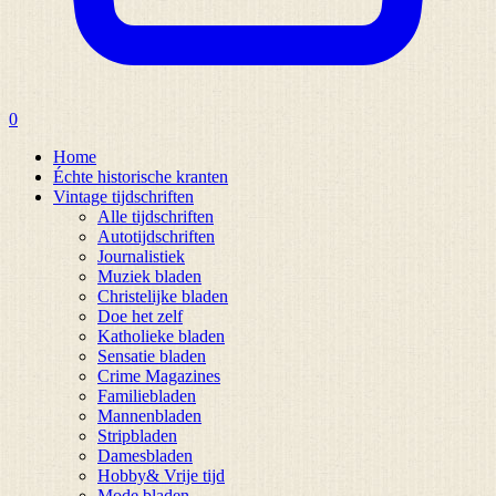
0
Home
Échte historische kranten
Vintage tijdschriften
Alle tijdschriften
Autotijdschriften
Journalistiek
Muziek bladen
Christelijke bladen
Doe het zelf
Katholieke bladen
Sensatie bladen
Crime Magazines
Familiebladen
Mannenbladen
Stripbladen
Damesbladen
Hobby& Vrije tijd
Mode bladen