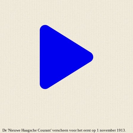
De 'Nieuwe Haagsche Courant' verscheen voor het eerst op 1 november 1913.