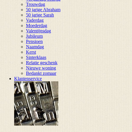
Trouwdag
50 jarige Abraham
50 jarige Sarah
Vaderdag
Moederdag
Valentijnsdag
Jubileum
Pensioen
Naamdag
Kerst
Sinterklaas
Relatie geschenk
Nieuwe woning
Bedankt zomaar
Klantenservice