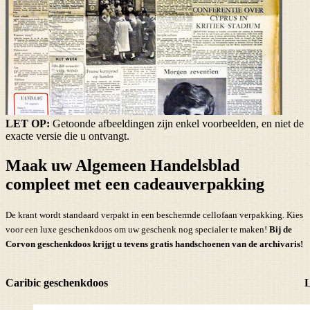
LET OP:
Getoonde afbeeldingen zijn enkel voorbeelden, en niet de
exacte versie die u ontvangt.
Maak uw Algemeen Handelsblad
compleet met een cadeauverpakking
De krant wordt standaard verpakt in een beschermde cellofaan verpakking. Kies
voor een luxe geschenkdoos om uw geschenk nog specialer te maken!
Bij de
Corvon geschenkdoos krijgt u tevens
gratis handschoenen
van de archivaris!
Caribic geschenkdoos
L