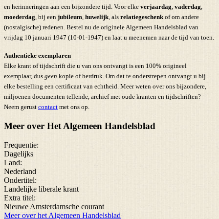
en herinneringen aan een bijzondere tijd. Voor elke
verjaardag
,
vaderdag
,
moederdag
, bij een
jubileum
,
huwelijk
, als
relatiegeschenk
of om andere
(nostalgische) redenen. Bestel nu de originele Algemeen Handelsblad van
vrijdag 10 januari 1947 (10-01-1947) en laat u meenemen naar de tijd van toen.
Authentieke exemplaren
Elke krant of tijdschrift die u van ons ontvangt is een 100% origineel
exemplaar, dus
geen
kopie of herdruk. Om dat te onderstrepen ontvangt u bij
elke bestelling een certificaat van echtheid. Meer weten over ons bijzondere,
miljoenen documenten tellende, archief met oude kranten en tijdschriften?
Neem gerust
contact
met ons op.
Meer over Het Algemeen Handelsblad
Frequentie:
Dagelijks
Land:
Nederland
Ondertitel:
Landelijke liberale krant
Extra titel:
Nieuwe Amsterdamsche courant
Meer over het Algemeen Handelsblad