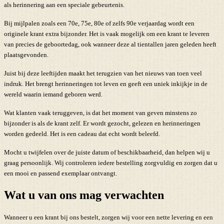
als herinnering aan een speciale gebeurtenis.
Bij mijlpalen zoals een 70e, 75e, 80e of zelfs 90e verjaardag wordt een
originele krant extra bijzonder. Het is vaak mogelijk om een krant te leveren
van precies de geboortedag, ook wanneer deze al tientallen jaren geleden heeft
plaatsgevonden.
Juist bij deze leeftijden maakt het terugzien van het nieuws van toen veel
indruk. Het brengt herinneringen tot leven en geeft een uniek inkijkje in de
wereld waarin iemand geboren werd.
Wat klanten vaak teruggeven, is dat het moment van geven minstens zo
bijzonder is als de krant zelf. Er wordt gezocht, gelezen en herinneringen
worden gedeeld. Het is een cadeau dat echt wordt beleefd.
Mocht u twijfelen over de juiste datum of beschikbaarheid, dan helpen wij u
graag persoonlijk. Wij controleren iedere bestelling zorgvuldig en zorgen dat u
een mooi en passend exemplaar ontvangt.
Wat u van ons mag verwachten
Wanneer u een krant bij ons bestelt, zorgen wij voor een nette levering en een