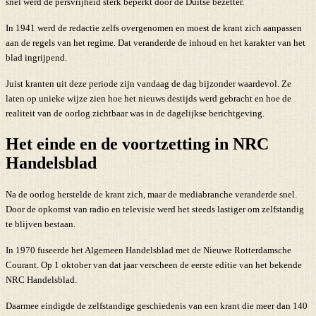
snel werd de persvrijheid sterk beperkt door de Duitse bezetter.
In 1941 werd de redactie zelfs overgenomen en moest de krant zich aanpassen
aan de regels van het regime. Dat veranderde de inhoud en het karakter van het
blad ingrijpend.
Juist kranten uit deze periode zijn vandaag de dag bijzonder waardevol. Ze
laten op unieke wijze zien hoe het nieuws destijds werd gebracht en hoe de
realiteit van de oorlog zichtbaar was in de dagelijkse berichtgeving.
Het einde en de voortzetting in NRC
Handelsblad
Na de oorlog herstelde de krant zich, maar de mediabranche veranderde snel.
Door de opkomst van radio en televisie werd het steeds lastiger om zelfstandig
te blijven bestaan.
In 1970 fuseerde het Algemeen Handelsblad met de Nieuwe Rotterdamsche
Courant. Op 1 oktober van dat jaar verscheen de eerste editie van het bekende
NRC Handelsblad.
Daarmee eindigde de zelfstandige geschiedenis van een krant die meer dan 140