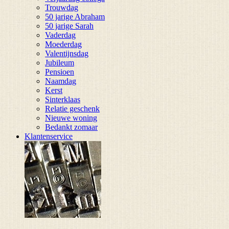
Trouwdag
50 jarige Abraham
50 jarige Sarah
Vaderdag
Moederdag
Valentijnsdag
Jubileum
Pensioen
Naamdag
Kerst
Sinterklaas
Relatie geschenk
Nieuwe woning
Bedankt zomaar
Klantenservice