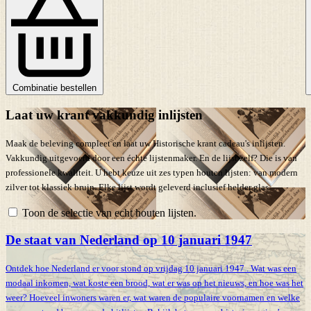
Combinatie bestellen
Laat uw krant vakkundig inlijsten
Maak de beleving compleet en laat uw Historische krant cadeau's inlijsten.
Vakkundig uitgevoerd door een échte lijstenmaker. En de lijst zelf? Die is van
professionele kwaliteit. U hebt keuze uit zes typen houten lijsten: van modern
zilver tot klassiek bruin. Elke lijst wordt geleverd inclusief helder glas.
Toon de selectie van echt houten lijsten.
De staat van Nederland op 10 januari 1947
Ontdek hoe Nederland er voor stond op vrijdag 10 januari 1947 . Wat was een
modaal inkomen, wat koste een brood, wat er was op het nieuws, en hoe was het
weer? Hoeveel inwoners waren er, wat waren de populaire voornamen en welke