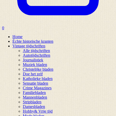
0
Home
Échte historische kranten
Vintage tijdschriften
Alle tijdschriften
Autotijdschriften
Journalistiek
Muziek bladen
Christelijke bladen
Doe het zelf
Katholieke bladen
Sensatie bladen
Crime Magazines
Familiebladen
Mannenbladen
Stripbladen
Damesbladen
Hobby& Vrije tijd
Mode bladen