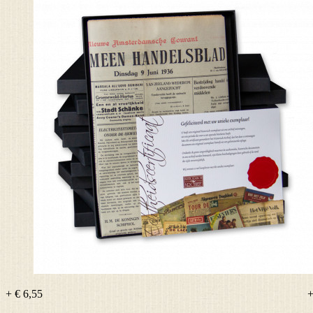
+ € 6,55
+