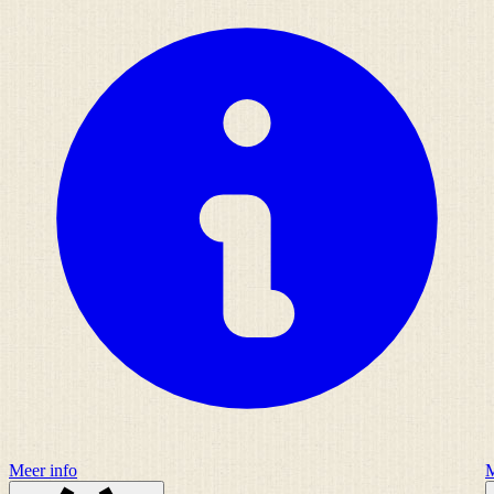
Meer info
M