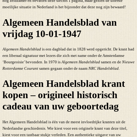
nog zeldzamer en bevatten deze slechts 1 pagina, maar gezien de uiterste
moeilijke situatie in Nederland is het bijzonder dat deze nog zijn bewaard!
Algemeen Handelsblad van
vrijdag 10-01-1947
Algemeen Handelsblad
is een dagblad dat in 1828 werd opgericht. De krant had
een liberaal signatuur met lezers die zich met name onder de Amsterdamse
‘Bourgeoisie’ bevonden. In 1970 is
Algemeen Handelsblad
samen en de
Nieuwe
Rotterdamse Courant
samen gegaan onder de naam
NRC Handelsblad
.
Algemeen Handelsblad krant
kopen – origineel historisch
cadeau van uw geboortedag
Het Algemeen Handelsblad is één van de meest invloedrijke kranten uit de
Nederlandse geschiedenis. Wie kiest voor een originele krant van deze titel,
kiest voor een tastbaar stukje verleden. Een authentieke uitgave van uw