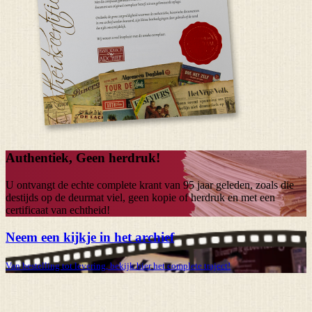
Authentiek, Geen herdruk!
U ontvangt de echte complete krant van
95 jaar
geleden, zoals die
destijds op de deurmat viel, geen kopie of herdruk en met een
certificaat van echtheid!
Neem een kijkje in het archief
Van bestelling tot levering, bekijk hier het complete traject!