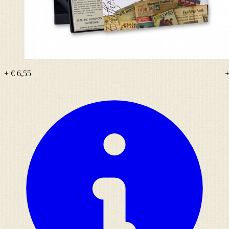
+ € 6,55
+