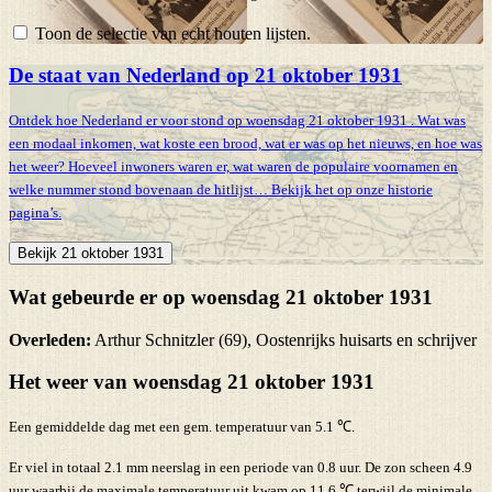
Toon de selectie van echt houten lijsten.
De staat van Nederland op 21 oktober 1931
Ontdek hoe Nederland er voor stond op woensdag 21 oktober 1931 . Wat was
een modaal inkomen, wat koste een brood, wat er was op het nieuws, en hoe was
het weer? Hoeveel inwoners waren er, wat waren de populaire voornamen en
welke nummer stond bovenaan de hitlijst… Bekijk het op onze historie
pagina’s.
Bekijk 21 oktober 1931
Wat gebeurde er op woensdag 21 oktober 1931
Overleden:
Arthur Schnitzler (69), Oostenrijks huisarts en schrijver
Het weer van woensdag 21 oktober 1931
Een gemiddelde dag met een gem. temperatuur van 5.1 ℃.
Er viel in totaal 2.1 mm neerslag in een periode van 0.8 uur. De zon scheen 4.9
uur waarbij de maximale temperatuur uit kwam op 11.6 ℃ terwijl de minimale