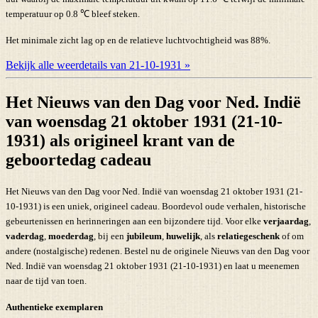
temperatuur op 0.8 ℃ bleef steken.
Het minimale zicht lag op en de relatieve luchtvochtigheid was 88%.
Bekijk alle weerdetails van 21-10-1931 »
Het Nieuws van den Dag voor Ned. Indië
van woensdag 21 oktober 1931 (21-10-
1931) als origineel krant van de
geboortedag cadeau
Het Nieuws van den Dag voor Ned. Indië van woensdag 21 oktober 1931 (21-
10-1931) is een uniek, origineel cadeau. Boordevol oude verhalen, historische
gebeurtenissen en herinneringen aan een bijzondere tijd. Voor elke
verjaardag
,
vaderdag
,
moederdag
, bij een
jubileum
,
huwelijk
, als
relatiegeschenk
of om
andere (nostalgische) redenen. Bestel nu de originele Nieuws van den Dag voor
Ned. Indië van woensdag 21 oktober 1931 (21-10-1931) en laat u meenemen
naar de tijd van toen.
Authentieke exemplaren