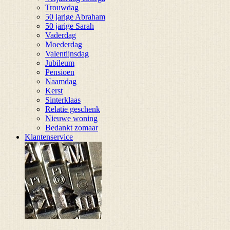
Trouwdag
50 jarige Abraham
50 jarige Sarah
Vaderdag
Moederdag
Valentijnsdag
Jubileum
Pensioen
Naamdag
Kerst
Sinterklaas
Relatie geschenk
Nieuwe woning
Bedankt zomaar
Klantenservice