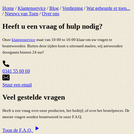
Home
/
Klantenservice
/
Blog
/
Verdieping
/
Wat gebeurde er toen...
/
Nieuws van Toen
/
Over ons
Heeft u een vraag of hulp nodig?
Onze
klantenservice
staat van 10:00 to 16:00 klaar om uw vragen te
beantwoorden. Buiten deze tijden kunt u uiteraard mailen, wij antwoorden
doorgaans binnen 24 uur!
0341 55 69 69
Stuur een email
Veel gestelde vragen
Heeft u een vraag over onze producten, het bedrijf, of over het bestelproces. De
meeste vragen worden beantwoord in onze F.A.Q.
Toon de F.A.Q.