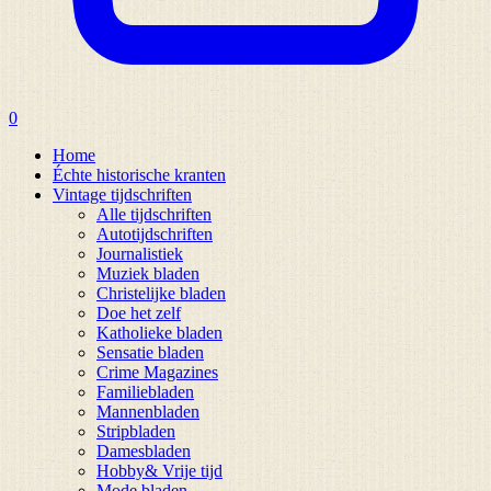
0
Home
Échte historische kranten
Vintage tijdschriften
Alle tijdschriften
Autotijdschriften
Journalistiek
Muziek bladen
Christelijke bladen
Doe het zelf
Katholieke bladen
Sensatie bladen
Crime Magazines
Familiebladen
Mannenbladen
Stripbladen
Damesbladen
Hobby& Vrije tijd
Mode bladen