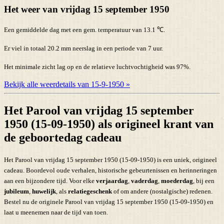
Het weer van vrijdag 15 september 1950
Een gemiddelde dag met een gem. temperatuur van 13.1 ℃.
Er viel in totaal 20.2 mm neerslag in een periode van 7 uur.
Het minimale zicht lag op en de relatieve luchtvochtigheid was 97%.
Bekijk alle weerdetails van 15-9-1950 »
Het Parool van vrijdag 15 september
1950 (15-09-1950) als origineel krant van
de geboortedag cadeau
Het Parool van vrijdag 15 september 1950 (15-09-1950) is een uniek, origineel
cadeau. Boordevol oude verhalen, historische gebeurtenissen en herinneringen
aan een bijzondere tijd. Voor elke
verjaardag
,
vaderdag
,
moederdag
, bij een
jubileum
,
huwelijk
, als
relatiegeschenk
of om andere (nostalgische) redenen.
Bestel nu de originele Parool van vrijdag 15 september 1950 (15-09-1950) en
laat u meenemen naar de tijd van toen.