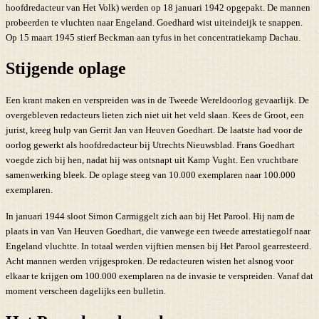
hoofdredacteur van Het Volk) werden op 18 januari 1942 opgepakt. De mannen
probeerden te vluchten naar Engeland. Goedhard wist uiteindeijk te snappen.
Op 15 maart 1945 stierf Beckman aan tyfus in het concentratiekamp Dachau.
Stijgende oplage
Een krant maken en verspreiden was in de Tweede Wereldoorlog gevaarlijk. De
overgebleven redacteurs lieten zich niet uit het veld slaan. Kees de Groot, een
jurist, kreeg hulp van Gerrit Jan van Heuven Goedhart. De laatste had voor de
oorlog gewerkt als hoofdredacteur bij Utrechts Nieuwsblad. Frans Goedhart
voegde zich bij hen, nadat hij was ontsnapt uit Kamp Vught. Een vruchtbare
samenwerking bleek. De oplage steeg van 10.000 exemplaren naar 100.000
exemplaren.
In januari 1944 sloot Simon Carmiggelt zich aan bij Het Parool. Hij nam de
plaats in van Van Heuven Goedhart, die vanwege een tweede arrestatiegolf naar
Engeland vluchtte. In totaal werden vijftien mensen bij Het Parool gearresteerd.
Acht mannen werden vrijgesproken. De redacteuren wisten het alsnog voor
elkaar te krijgen om 100.000 exemplaren na de invasie te verspreiden. Vanaf dat
moment verscheen dagelijks een bulletin.