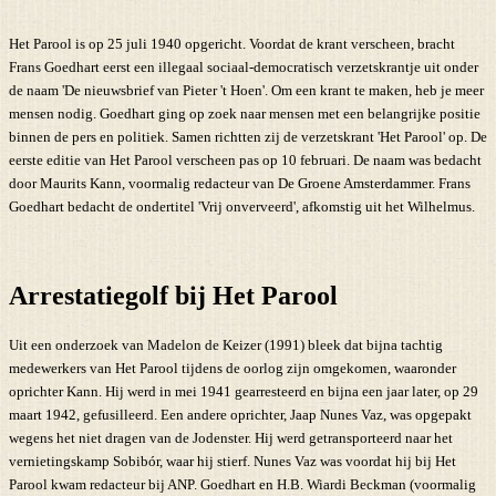
Het Parool is op 25 juli 1940 opgericht. Voordat de krant verscheen, bracht
Frans Goedhart eerst een illegaal sociaal-democratisch verzetskrantje uit onder
de naam 'De nieuwsbrief van Pieter 't Hoen'. Om een krant te maken, heb je meer
mensen nodig. Goedhart ging op zoek naar mensen met een belangrijke positie
binnen de pers en politiek. Samen richtten zij de verzetskrant 'Het Parool' op. De
eerste editie van Het Parool verscheen pas op 10 februari. De naam was bedacht
door Maurits Kann, voormalig redacteur van De Groene Amsterdammer. Frans
Goedhart bedacht de ondertitel 'Vrij onverveerd', afkomstig uit het Wilhelmus.
Arrestatiegolf bij Het Parool
Uit een onderzoek van Madelon de Keizer (1991) bleek dat bijna tachtig
medewerkers van Het Parool tijdens de oorlog zijn omgekomen, waaronder
oprichter Kann. Hij werd in mei 1941 gearresteerd en bijna een jaar later, op 29
maart 1942, gefusilleerd. Een andere oprichter, Jaap Nunes Vaz, was opgepakt
wegens het niet dragen van de Jodenster. Hij werd getransporteerd naar het
vernietingskamp Sobibór, waar hij stierf. Nunes Vaz was voordat hij bij Het
Parool kwam redacteur bij ANP. Goedhart en H.B. Wiardi Beckman (voormalig