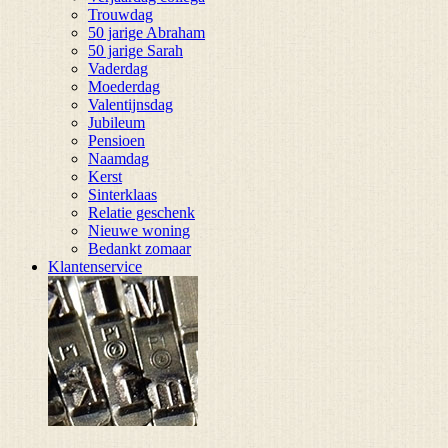
Trouwdag
50 jarige Abraham
50 jarige Sarah
Vaderdag
Moederdag
Valentijnsdag
Jubileum
Pensioen
Naamdag
Kerst
Sinterklaas
Relatie geschenk
Nieuwe woning
Bedankt zomaar
Klantenservice