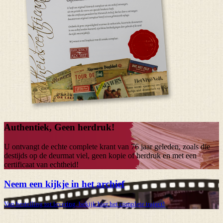
Authentiek, Geen herdruk!
U ontvangt de echte complete krant van
76 jaar
geleden, zoals die
destijds op de deurmat viel, geen kopie of herdruk en met een
certificaat van echtheid!
Neem een kijkje in het archief
Van bestelling tot levering, bekijk hier het complete traject!