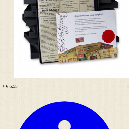
+ € 6,55
+