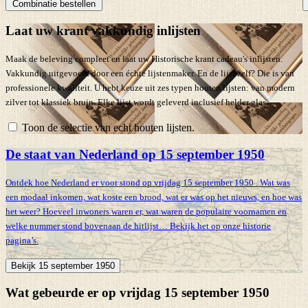
Combinatie bestellen
Laat uw krant vakkundig inlijsten
Maak de beleving compleet en laat uw Historische krant cadeau's inlijsten.
Vakkundig uitgevoerd door een échte lijstenmaker. En de lijst zelf? Die is van
professionele kwaliteit. U hebt keuze uit zes typen houten lijsten: van modern
zilver tot klassiek bruin. Elke lijst wordt geleverd inclusief helder glas.
Toon de selectie van echt houten lijsten.
De staat van Nederland op 15 september 1950
Ontdek hoe Nederland er voor stond op vrijdag 15 september 1950 . Wat was
een modaal inkomen, wat koste een brood, wat er was op het nieuws, en hoe was
het weer? Hoeveel inwoners waren er, wat waren de populaire voornamen en
welke nummer stond bovenaan de hitlijst… Bekijk het op onze historie
pagina’s.
Bekijk 15 september 1950
Wat gebeurde er op vrijdag 15 september 1950