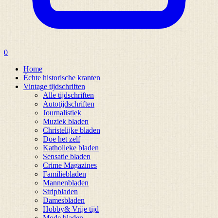
0
Home
Échte historische kranten
Vintage tijdschriften
Alle tijdschriften
Autotijdschriften
Journalistiek
Muziek bladen
Christelijke bladen
Doe het zelf
Katholieke bladen
Sensatie bladen
Crime Magazines
Familiebladen
Mannenbladen
Stripbladen
Damesbladen
Hobby& Vrije tijd
Mode bladen