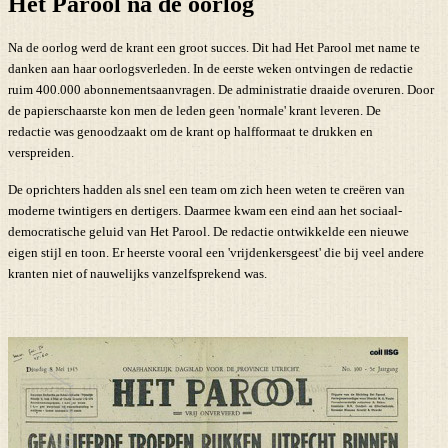
Het Parool na de oorlog
Na de oorlog werd de krant een groot succes. Dit had Het Parool met name te
danken aan haar oorlogsverleden. In de eerste weken ontvingen de redactie
ruim 400.000 abonnementsaanvragen. De administratie draaide overuren. Door
de papierschaarste kon men de leden geen 'normale' krant leveren. De
redactie was genoodzaakt om de krant op halfformaat te drukken en
verspreiden.
De oprichters hadden als snel een team om zich heen weten te creëren van
moderne twintigers en dertigers. Daarmee kwam een eind aan het sociaal-
democratische geluid van Het Parool. De redactie ontwikkelde een nieuwe
eigen stijl en toon. Er heerste vooral een 'vrijdenkersgeest' die bij veel andere
kranten niet of nauwelijks vanzelfsprekend was.