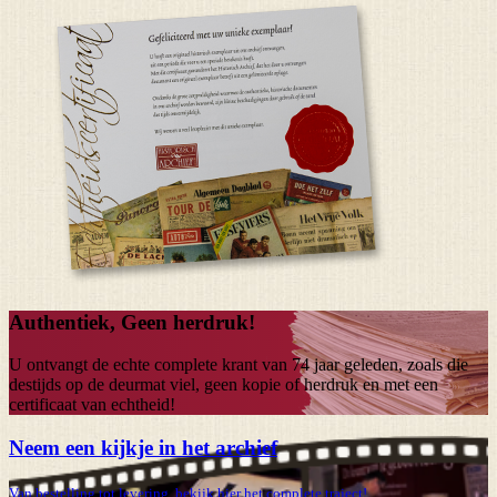
Authentiek, Geen herdruk!
U ontvangt de echte complete krant van
74 jaar
geleden, zoals die
destijds op de deurmat viel, geen kopie of herdruk en met een
certificaat van echtheid!
Neem een kijkje in het archief
Van bestelling tot levering, bekijk hier het complete traject!