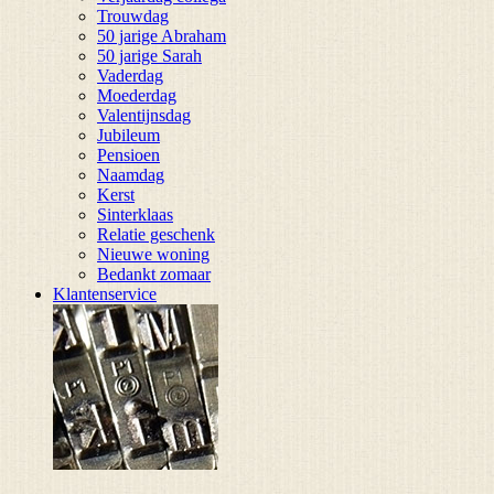
Trouwdag
50 jarige Abraham
50 jarige Sarah
Vaderdag
Moederdag
Valentijnsdag
Jubileum
Pensioen
Naamdag
Kerst
Sinterklaas
Relatie geschenk
Nieuwe woning
Bedankt zomaar
Klantenservice