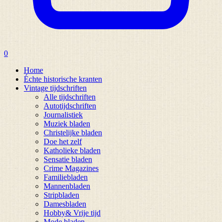
0
Home
Échte historische kranten
Vintage tijdschriften
Alle tijdschriften
Autotijdschriften
Journalistiek
Muziek bladen
Christelijke bladen
Doe het zelf
Katholieke bladen
Sensatie bladen
Crime Magazines
Familiebladen
Mannenbladen
Stripbladen
Damesbladen
Hobby& Vrije tijd
Mode bladen