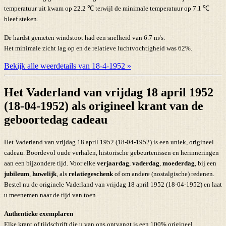
temperatuur uit kwam op 22.2 ℃ terwijl de minimale temperatuur op 7.1 ℃
bleef steken.
De hardst gemeten windstoot had een snelheid van 6.7 m/s.
Het minimale zicht lag op en de relatieve luchtvochtigheid was 62%.
Bekijk alle weerdetails van 18-4-1952 »
Het Vaderland van vrijdag 18 april 1952
(18-04-1952) als origineel krant van de
geboortedag cadeau
Het Vaderland van vrijdag 18 april 1952 (18-04-1952) is een uniek, origineel
cadeau. Boordevol oude verhalen, historische gebeurtenissen en herinneringen
aan een bijzondere tijd. Voor elke
verjaardag
,
vaderdag
,
moederdag
, bij een
jubileum
,
huwelijk
, als
relatiegeschenk
of om andere (nostalgische) redenen.
Bestel nu de originele Vaderland van vrijdag 18 april 1952 (18-04-1952) en laat
u meenemen naar de tijd van toen.
Authentieke exemplaren
Elke krant of tijdschrift die u van ons ontvangt is een 100% origineel