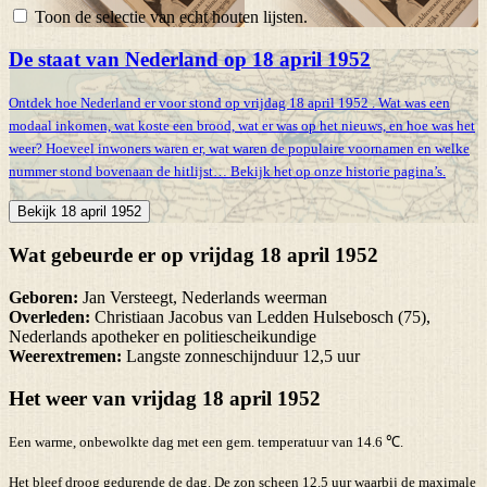
Toon de selectie van echt houten lijsten.
De staat van Nederland op 18 april 1952
Ontdek hoe Nederland er voor stond op vrijdag 18 april 1952 . Wat was een
modaal inkomen, wat koste een brood, wat er was op het nieuws, en hoe was het
weer? Hoeveel inwoners waren er, wat waren de populaire voornamen en welke
nummer stond bovenaan de hitlijst… Bekijk het op onze historie pagina’s.
Bekijk 18 april 1952
Wat gebeurde er op vrijdag 18 april 1952
Geboren:
Jan Versteegt, Nederlands weerman
Overleden:
Christiaan Jacobus van Ledden Hulsebosch (75),
Nederlands apotheker en politiescheikundige
Weerextremen:
Langste zonneschijnduur 12,5 uur
Het weer van vrijdag 18 april 1952
Een warme, onbewolkte dag met een gem. temperatuur van 14.6 ℃.
Het bleef droog gedurende de dag. De zon scheen 12.5 uur waarbij de maximale