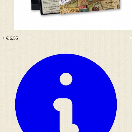
+ € 6,55
+