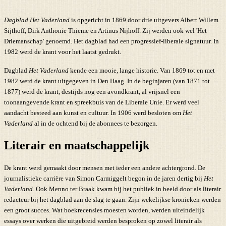
Dagblad Het Vaderland
is opgericht in 1869 door drie uitgevers Albert Willem
Sijthoff, Dirk Anthonie Thieme en Artinus Nijhoff. Zij werden ook wel 'Het
Driemanschap' genoemd. Het dagblad had een progressief-liberale signatuur. In
1982 werd de krant voor het laatst gedrukt.
Dagblad
Het Vaderland
kende een mooie, lange historie. Van 1869 tot en met
1982 werd de krant uitgegeven in Den Haag. In de beginjaren (van 1871 tot
1877) werd de krant, destijds nog een avondkrant, al vrijsnel een
toonaangevende krant en spreekbuis van de Liberale Unie. Er werd veel
aandacht besteed aan kunst en cultuur. In 1906 werd besloten om
Het
Vaderland
al in de ochtend bij de abonnees te bezorgen.
Literair en maatschappelijk
De krant werd gemaakt door mensen met ieder een andere achtergrond. De
journalistieke carrière van Simon Carmiggelt begon in de jaren dertig bij
Het
Vaderland
. Ook Menno ter Braak kwam bij het publiek in beeld door als literair
redacteur bij het dagblad aan de slag te gaan. Zijn wekelijkse kronieken werden
een groot succes. Wat boekrecensies moesten worden, werden uiteindelijk
essays over werken die uitgebreid werden besproken op zowel literair als