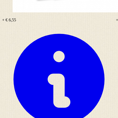
+ € 6,55
+