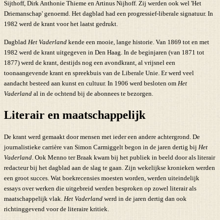
Sijthoff, Dirk Anthonie Thieme en Artinus Nijhoff. Zij werden ook wel 'Het
Driemanschap' genoemd. Het dagblad had een progressief-liberale signatuur. In
1982 werd de krant voor het laatst gedrukt.
Dagblad
Het Vaderland
kende een mooie, lange historie. Van 1869 tot en met
1982 werd de krant uitgegeven in Den Haag. In de beginjaren (van 1871 tot
1877) werd de krant, destijds nog een avondkrant, al vrijsnel een
toonaangevende krant en spreekbuis van de Liberale Unie. Er werd veel
aandacht besteed aan kunst en cultuur. In 1906 werd besloten om
Het
Vaderland
al in de ochtend bij de abonnees te bezorgen.
Literair en maatschappelijk
De krant werd gemaakt door mensen met ieder een andere achtergrond. De
journalistieke carrière van Simon Carmiggelt begon in de jaren dertig bij
Het
Vaderland
. Ook Menno ter Braak kwam bij het publiek in beeld door als literair
redacteur bij het dagblad aan de slag te gaan. Zijn wekelijkse kronieken werden
een groot succes. Wat boekrecensies moesten worden, werden uiteindelijk
essays over werken die uitgebreid werden besproken op zowel literair als
maatschappelijk vlak.
Het Vaderland
werd in de jaren dertig dan ook
richtinggevend voor de literaire kritiek.