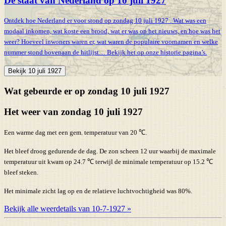
De staat van Nederland op 10 juli 1927
Ontdek hoe Nederland er voor stond op zondag 10 juli 1927 . Wat was een
modaal inkomen, wat koste een brood, wat er was op het nieuws, en hoe was het
weer? Hoeveel inwoners waren er, wat waren de populaire voornamen en welke
nummer stond bovenaan de hitlijst… Bekijk het op onze historie pagina’s.
Bekijk 10 juli 1927
Wat gebeurde er op zondag 10 juli 1927
Het weer van zondag 10 juli 1927
Een warme dag met een gem. temperatuur van 20 ℃.
Het bleef droog gedurende de dag. De zon scheen 12 uur waarbij de maximale
temperatuur uit kwam op 24.7 ℃ terwijl de minimale temperatuur op 15.2 ℃
bleef steken.
Het minimale zicht lag op en de relatieve luchtvochtigheid was 80%.
Bekijk alle weerdetails van 10-7-1927 »