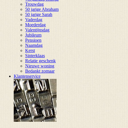
Trouwdag
50 jarige Abraham
50 jarige Sarah
Vaderdag
Moederdag
Valentijnsdag
Jubileum
Pensioen
Naamdag
Kerst
Sinterklaas
Relatie geschenk
Nieuwe woning
Bedankt zomaar
Klantenservice