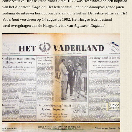
conservatieve Haagse krant. Vanaf 2 mei 1972 was
Het Vaderland
een kopblad
van het
Algemeen Dagblad
. Het ledenaantal liep in de daaropvolgende jaren
zodanig de uitgever besloot om de krant op te heffen. De laatste editie van
Het
Vaderland
verscheen op 14 augustus 1982. Het Haagse ledenbestand
werd overgdragen aan de Haagse divisie van
Algemeen Dagblad
.