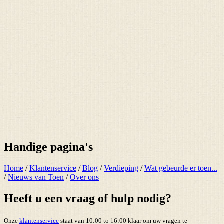
Handige pagina's
Home
/
Klantenservice
/
Blog
/
Verdieping
/
Wat gebeurde er toen...
/
Nieuws van Toen
/
Over ons
Heeft u een vraag of hulp nodig?
Onze
klantenservice
staat van 10:00 to 16:00 klaar om uw vragen te