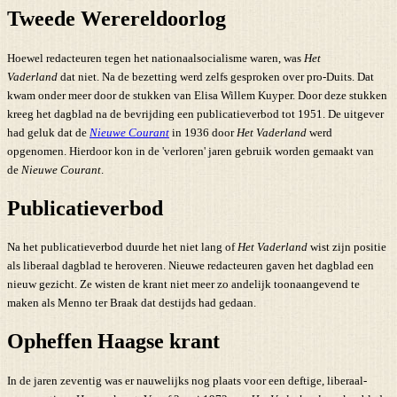
Tweede Werereldoorlog
Hoewel redacteuren tegen het nationaalsocialisme waren, was
Het
Vaderland
dat niet. Na de bezetting werd zelfs gesproken over pro-Duits. Dat
kwam onder meer door de stukken van Elisa Willem Kuyper. Door deze stukken
kreeg het dagblad na de bevrijding een publicatieverbod tot 1951. De uitgever
had geluk dat de
Nieuwe Courant
in 1936 door
Het Vaderland
werd
opgenomen. Hierdoor kon in de 'verloren' jaren gebruik worden gemaakt van
de
Nieuwe Courant
.
Publicatieverbod
Na het publicatieverbod duurde het niet lang of
Het Vaderland
wist zijn positie
als liberaal dagblad te heroveren. Nieuwe redacteuren gaven het dagblad een
nieuw gezicht. Ze wisten de krant niet meer zo andelijk toonaangevend te
maken als Menno ter Braak dat destijds had gedaan.
Opheffen Haagse krant
In de jaren zeventig was er nauwelijks nog plaats voor een deftige, liberaal-