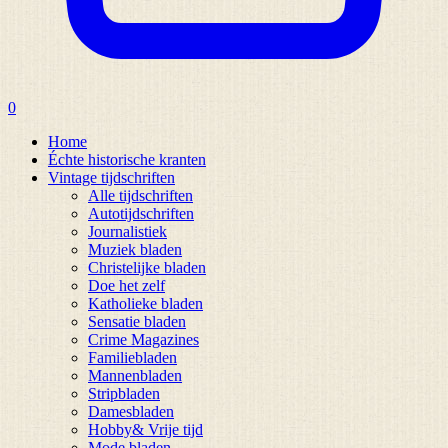
0
Home
Échte historische kranten
Vintage tijdschriften
Alle tijdschriften
Autotijdschriften
Journalistiek
Muziek bladen
Christelijke bladen
Doe het zelf
Katholieke bladen
Sensatie bladen
Crime Magazines
Familiebladen
Mannenbladen
Stripbladen
Damesbladen
Hobby& Vrije tijd
Mode bladen