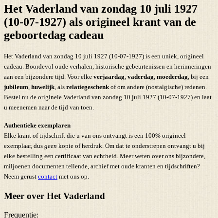
Het Vaderland van zondag 10 juli 1927
(10-07-1927) als origineel krant van de
geboortedag cadeau
Het Vaderland van zondag 10 juli 1927 (10-07-1927) is een uniek, origineel
cadeau. Boordevol oude verhalen, historische gebeurtenissen en herinneringen
aan een bijzondere tijd. Voor elke
verjaardag
,
vaderdag
,
moederdag
, bij een
jubileum
,
huwelijk
, als
relatiegeschenk
of om andere (nostalgische) redenen.
Bestel nu de originele Vaderland van zondag 10 juli 1927 (10-07-1927) en laat
u meenemen naar de tijd van toen.
Authentieke exemplaren
Elke krant of tijdschrift die u van ons ontvangt is een 100% origineel
exemplaar, dus
geen
kopie of herdruk. Om dat te onderstrepen ontvangt u bij
elke bestelling een certificaat van echtheid. Meer weten over ons bijzondere,
miljoenen documenten tellende, archief met oude kranten en tijdschriften?
Neem gerust
contact
met ons op.
Meer over Het Vaderland
Frequentie: