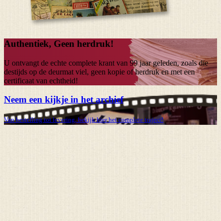
Authentiek, Geen herdruk!
U ontvangt de echte complete krant van
99 jaar
geleden, zoals die
destijds op de deurmat viel, geen kopie of herdruk en met een
certificaat van echtheid!
Neem een kijkje in het archief
Van bestelling tot levering, bekijk hier het complete traject!