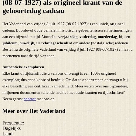
(08-07-1927) als origineel krant van de
geboortedag cadeau
Het Vaderland van vrijdag 8 juli 1927 (08-07-1927) is een uniek, origineel
cadeau. Boordevol oude verhalen, historische gebeurtenissen en herinneringen
aan een bijzondere tijd. Voor elke
verjaardag
,
vaderdag
,
moederdag
, bij een
jubileum
,
huwelijk
, als
relatiegeschenk
of om andere (nostalgische) redenen.
Bestel nu de originele Vaderland van vrijdag 8 juli 1927 (08-07-1927) en laat u
meenemen naar de tijd van toen.
Authentieke exemplaren
Elke krant of tijdschrift die u van ons ontvangt is een 100% origineel
exemplaar, dus
geen
kopie of herdruk. Om dat te onderstrepen ontvangt u bij
elke bestelling een certificaat van echtheid. Meer weten over ons bijzondere,
miljoenen documenten tellende, archief met oude kranten en tijdschriften?
Neem gerust
contact
met ons op.
Meer over Het Vaderland
Frequentie:
Dagelijks
Land: