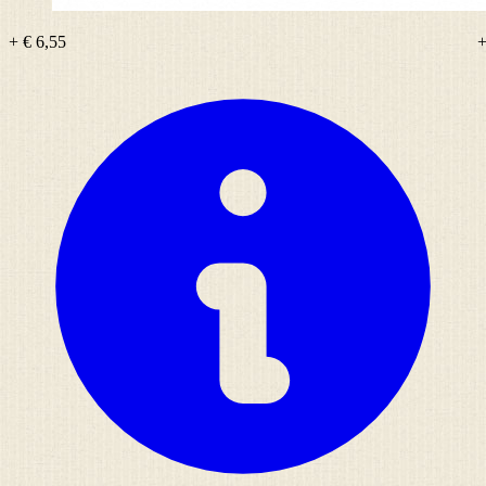
+ € 6,55
+