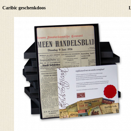
Caribic geschenkdoos
L