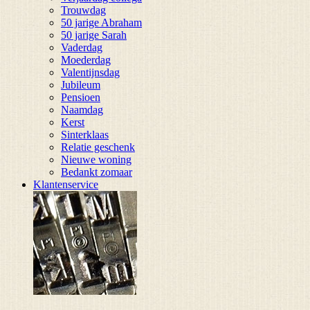
Trouwdag
50 jarige Abraham
50 jarige Sarah
Vaderdag
Moederdag
Valentijnsdag
Jubileum
Pensioen
Naamdag
Kerst
Sinterklaas
Relatie geschenk
Nieuwe woning
Bedankt zomaar
Klantenservice