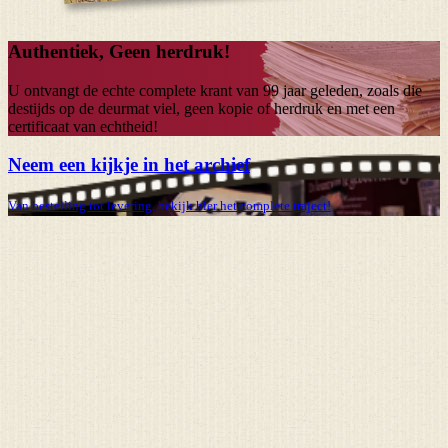
Authentiek, Geen herdruk!
U ontvangt de echte complete krant van
99 jaar
geleden, zoals die
destijds op de deurmat viel, geen kopie of herdruk en met een
certificaat van echtheid!
Neem een kijkje in het archief
Van bestelling tot levering, bekijk hier het complete traject!