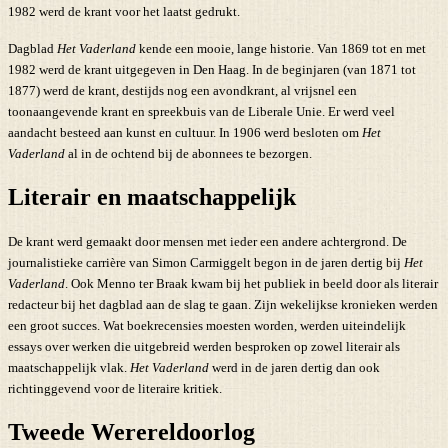
1982 werd de krant voor het laatst gedrukt.
Dagblad
Het Vaderland
kende een mooie, lange historie. Van 1869 tot en met
1982 werd de krant uitgegeven in Den Haag. In de beginjaren (van 1871 tot
1877) werd de krant, destijds nog een avondkrant, al vrijsnel een
toonaangevende krant en spreekbuis van de Liberale Unie. Er werd veel
aandacht besteed aan kunst en cultuur. In 1906 werd besloten om
Het
Vaderland
al in de ochtend bij de abonnees te bezorgen.
Literair en maatschappelijk
De krant werd gemaakt door mensen met ieder een andere achtergrond. De
journalistieke carrière van Simon Carmiggelt begon in de jaren dertig bij
Het
Vaderland
. Ook Menno ter Braak kwam bij het publiek in beeld door als literair
redacteur bij het dagblad aan de slag te gaan. Zijn wekelijkse kronieken werden
een groot succes. Wat boekrecensies moesten worden, werden uiteindelijk
essays over werken die uitgebreid werden besproken op zowel literair als
maatschappelijk vlak.
Het Vaderland
werd in de jaren dertig dan ook
richtinggevend voor de literaire kritiek.
Tweede Werereldoorlog