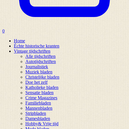
0
Home
Échte historische kranten
Vintage tijdschriften
Alle tijdschriften
Autotijdschriften
Journalistiek
Muziek bladen
Christelijke bladen
Doe het zelf
Katholieke bladen
Sensatie bladen
Crime Magazines
Familiebladen
Mannenbladen
Stripbladen
Damesbladen
Hobby& Vrije tijd
Mode bladen