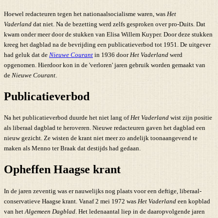
Hoewel redacteuren tegen het nationaalsocialisme waren, was
Het
Vaderland
dat niet. Na de bezetting werd zelfs gesproken over pro-Duits. Dat
kwam onder meer door de stukken van Elisa Willem Kuyper. Door deze stukken
kreeg het dagblad na de bevrijding een publicatieverbod tot 1951. De uitgever
had geluk dat de
Nieuwe Courant
in 1936 door
Het Vaderland
werd
opgenomen. Hierdoor kon in de 'verloren' jaren gebruik worden gemaakt van
de
Nieuwe Courant
.
Publicatieverbod
Na het publicatieverbod duurde het niet lang of
Het Vaderland
wist zijn positie
als liberaal dagblad te heroveren. Nieuwe redacteuren gaven het dagblad een
nieuw gezicht. Ze wisten de krant niet meer zo andelijk toonaangevend te
maken als Menno ter Braak dat destijds had gedaan.
Opheffen Haagse krant
In de jaren zeventig was er nauwelijks nog plaats voor een deftige, liberaal-
conservatieve Haagse krant. Vanaf 2 mei 1972 was
Het Vaderland
een kopblad
van het
Algemeen Dagblad
. Het ledenaantal liep in de daaropvolgende jaren