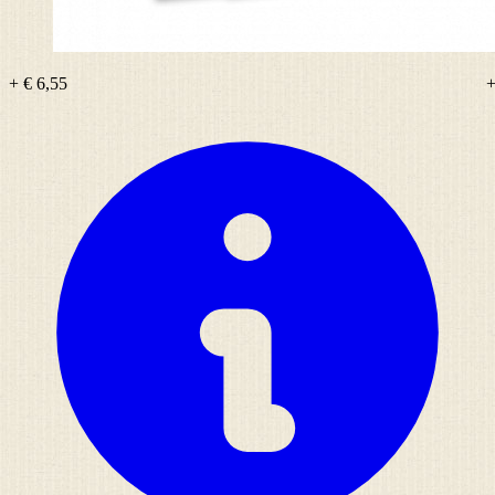
+ € 6,55
+