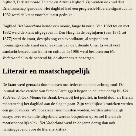
Sijthoff, Dirk Anthonie Thieme en Artinus Nijhoff. Zij werden ook wel 'Het
Driemanschap' genoemd. Het dagblad had een progressief-liberale signatuur. In
1982 werd de krant voor het laatst gedrukt.
Dagblad
Het Vaderland
kende een mooie, lange historie. Van 1869 tot en met
1982 werd de krant uitgegeven in Den Haag. In de beginjaren (van 1871 tot
1877) werd de krant, destijds nog een avondkrant, al vrijsnel een
toonaangevende krant en spreekbuis van de Liberale Unie. Er werd veel
aandacht besteed aan kunst en cultuur. In 1906 werd besloten om
Het
Vaderland
al in de ochtend bij de abonnees te bezorgen.
Literair en maatschappelijk
De krant werd gemaakt door mensen met ieder een andere achtergrond. De
journalistieke carrière van Simon Carmiggelt begon in de jaren dertig bij
Het
Vaderland
. Ook Menno ter Braak kwam bij het publiek in beeld door als literair
redacteur bij het dagblad aan de slag te gaan. Zijn wekelijkse kronieken werden
een groot succes. Wat boekrecensies moesten worden, werden uiteindelijk
essays over werken die uitgebreid werden besproken op zowel literair als
maatschappelijk vlak.
Het Vaderland
werd in de jaren dertig dan ook
richtinggevend voor de literaire kritiek.