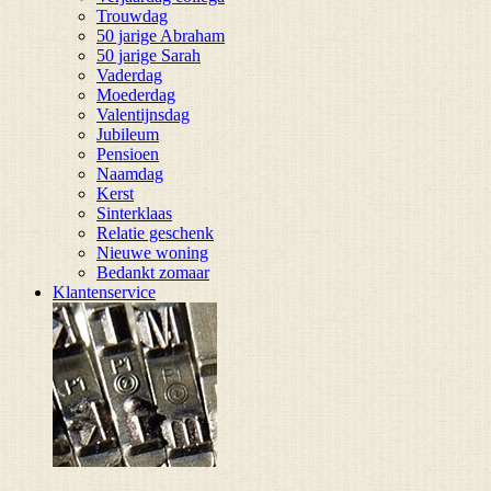
Trouwdag
50 jarige Abraham
50 jarige Sarah
Vaderdag
Moederdag
Valentijnsdag
Jubileum
Pensioen
Naamdag
Kerst
Sinterklaas
Relatie geschenk
Nieuwe woning
Bedankt zomaar
Klantenservice