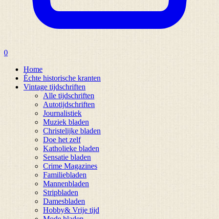
0
Home
Échte historische kranten
Vintage tijdschriften
Alle tijdschriften
Autotijdschriften
Journalistiek
Muziek bladen
Christelijke bladen
Doe het zelf
Katholieke bladen
Sensatie bladen
Crime Magazines
Familiebladen
Mannenbladen
Stripbladen
Damesbladen
Hobby& Vrije tijd
Mode bladen