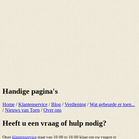
Handige pagina's
Home
/
Klantenservice
/
Blog
/
Verdieping
/
Wat gebeurde er toen...
/
Nieuws van Toen
/
Over ons
Heeft u een vraag of hulp nodig?
Onze
klantenservice
staat van 10:00 to 16:00 klaar om uw vragen te