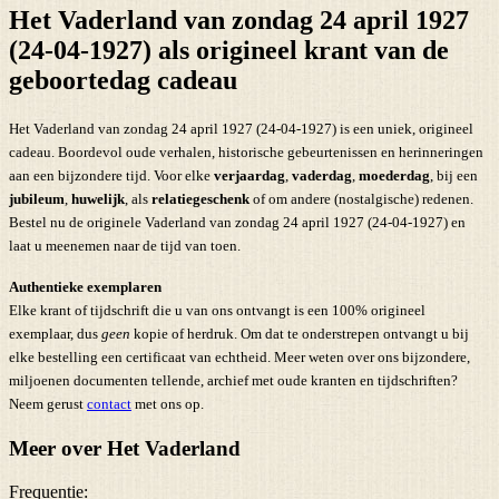
Het Vaderland van zondag 24 april 1927
(24-04-1927) als origineel krant van de
geboortedag cadeau
Het Vaderland van zondag 24 april 1927 (24-04-1927) is een uniek, origineel
cadeau. Boordevol oude verhalen, historische gebeurtenissen en herinneringen
aan een bijzondere tijd. Voor elke
verjaardag
,
vaderdag
,
moederdag
, bij een
jubileum
,
huwelijk
, als
relatiegeschenk
of om andere (nostalgische) redenen.
Bestel nu de originele Vaderland van zondag 24 april 1927 (24-04-1927) en
laat u meenemen naar de tijd van toen.
Authentieke exemplaren
Elke krant of tijdschrift die u van ons ontvangt is een 100% origineel
exemplaar, dus
geen
kopie of herdruk. Om dat te onderstrepen ontvangt u bij
elke bestelling een certificaat van echtheid. Meer weten over ons bijzondere,
miljoenen documenten tellende, archief met oude kranten en tijdschriften?
Neem gerust
contact
met ons op.
Meer over Het Vaderland
Frequentie: