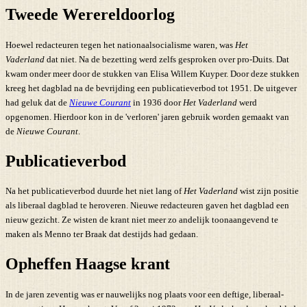
Tweede Werereldoorlog
Hoewel redacteuren tegen het nationaalsocialisme waren, was
Het
Vaderland
dat niet. Na de bezetting werd zelfs gesproken over pro-Duits. Dat
kwam onder meer door de stukken van Elisa Willem Kuyper. Door deze stukken
kreeg het dagblad na de bevrijding een publicatieverbod tot 1951. De uitgever
had geluk dat de
Nieuwe Courant
in 1936 door
Het Vaderland
werd
opgenomen. Hierdoor kon in de 'verloren' jaren gebruik worden gemaakt van
de
Nieuwe Courant
.
Publicatieverbod
Na het publicatieverbod duurde het niet lang of
Het Vaderland
wist zijn positie
als liberaal dagblad te heroveren. Nieuwe redacteuren gaven het dagblad een
nieuw gezicht. Ze wisten de krant niet meer zo andelijk toonaangevend te
maken als Menno ter Braak dat destijds had gedaan.
Opheffen Haagse krant
In de jaren zeventig was er nauwelijks nog plaats voor een deftige, liberaal-