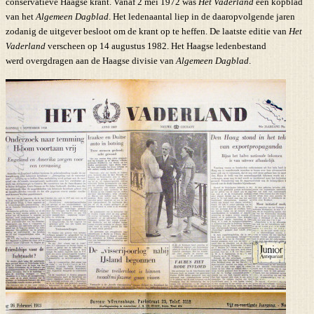
conservatieve Haagse krant. Vanaf 2 mei 1972 was
Het Vaderland
een kopblad
van het
Algemeen Dagblad
. Het ledenaantal liep in de daaropvolgende jaren
zodanig de uitgever besloot om de krant op te heffen. De laatste editie van
Het
Vaderland
verscheen op 14 augustus 1982. Het Haagse ledenbestand
werd overgdragen aan de Haagse divisie van
Algemeen Dagblad
.