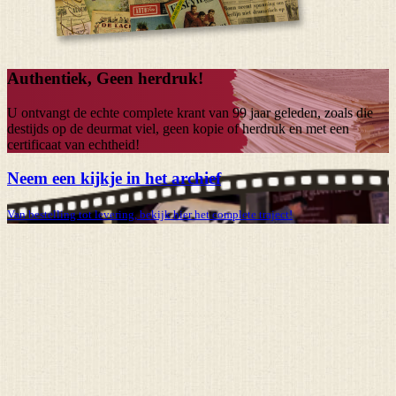
Authentiek, Geen herdruk!
U ontvangt de echte complete krant van
99 jaar
geleden, zoals die
destijds op de deurmat viel, geen kopie of herdruk en met een
certificaat van echtheid!
Neem een kijkje in het archief
Van bestelling tot levering, bekijk hier het complete traject!