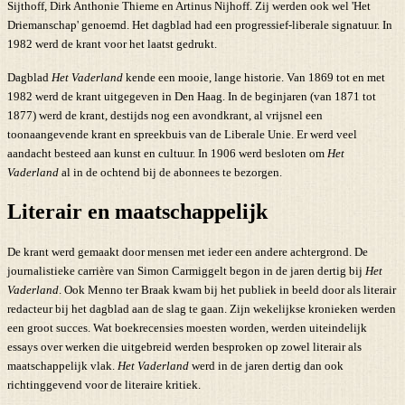
Sijthoff, Dirk Anthonie Thieme en Artinus Nijhoff. Zij werden ook wel 'Het
Driemanschap' genoemd. Het dagblad had een progressief-liberale signatuur. In
1982 werd de krant voor het laatst gedrukt.
Dagblad
Het Vaderland
kende een mooie, lange historie. Van 1869 tot en met
1982 werd de krant uitgegeven in Den Haag. In de beginjaren (van 1871 tot
1877) werd de krant, destijds nog een avondkrant, al vrijsnel een
toonaangevende krant en spreekbuis van de Liberale Unie. Er werd veel
aandacht besteed aan kunst en cultuur. In 1906 werd besloten om
Het
Vaderland
al in de ochtend bij de abonnees te bezorgen.
Literair en maatschappelijk
De krant werd gemaakt door mensen met ieder een andere achtergrond. De
journalistieke carrière van Simon Carmiggelt begon in de jaren dertig bij
Het
Vaderland
. Ook Menno ter Braak kwam bij het publiek in beeld door als literair
redacteur bij het dagblad aan de slag te gaan. Zijn wekelijkse kronieken werden
een groot succes. Wat boekrecensies moesten worden, werden uiteindelijk
essays over werken die uitgebreid werden besproken op zowel literair als
maatschappelijk vlak.
Het Vaderland
werd in de jaren dertig dan ook
richtinggevend voor de literaire kritiek.