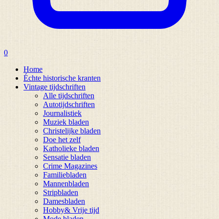
0
Home
Échte historische kranten
Vintage tijdschriften
Alle tijdschriften
Autotijdschriften
Journalistiek
Muziek bladen
Christelijke bladen
Doe het zelf
Katholieke bladen
Sensatie bladen
Crime Magazines
Familiebladen
Mannenbladen
Stripbladen
Damesbladen
Hobby& Vrije tijd
Mode bladen