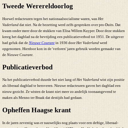
Tweede Werereldoorlog
Hoewel redacteuren tegen het nationaalsocialisme waren, was
Het
Vaderland
dat niet. Na de bezetting werd zelfs gesproken over pro-Duits. Dat
kwam onder meer door de stukken van Elisa Willem Kuyper. Door deze stukken
kreeg het dagblad na de bevrijding een publicatieverbod tot 1951. De uitgever
had geluk dat de
Nieuwe Courant
in 1936 door
Het Vaderland
werd
opgenomen. Hierdoor kon in de 'verloren' jaren gebruik worden gemaakt van
de
Nieuwe Courant
.
Publicatieverbod
Na het publicatieverbod duurde het niet lang of
Het Vaderland
wist zijn positie
als liberaal dagblad te heroveren. Nieuwe redacteuren gaven het dagblad een
nieuw gezicht. Ze wisten de krant niet meer zo andelijk toonaangevend te
maken als Menno ter Braak dat destijds had gedaan.
Opheffen Haagse krant
In de jaren zeventig was er nauwelijks nog plaats voor een deftige, liberaal-