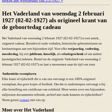
Bekijk alle weerdetails van 2-2-1927 »
Het Vaderland van woensdag 2 februari
1927 (02-02-1927) als origineel krant van
de geboortedag cadeau
Het Vaderland van woensdag 2 februari 1927 (02-02-1927) is een uniek,
origineel cadeau. Boordevol oude verhalen, historische gebeurtenissen en
herinneringen aan een bijzondere tijd. Voor elke
verjaardag
,
vaderdag
,
moederdag
, bij een
jubileum
,
huwelijk
, als
relatiegeschenk
of om andere
(nostalgische) redenen. Bestel nu de originele Vaderland van woensdag 2
februari 1927 (02-02-1927) en laat u meenemen naar de tijd van toen.
Authentieke exemplaren
Elke krant of tijdschrift die u van ons ontvangt is een 100% origineel
exemplaar, dus
geen
kopie of herdruk. Om dat te onderstrepen ontvangt u bij
elke bestelling een certificaat van echtheid. Meer weten over ons bijzondere,
miljoenen documenten tellende, archief met oude kranten en tijdschriften?
Neem gerust
contact
met ons op.
Meer over Het Vaderland