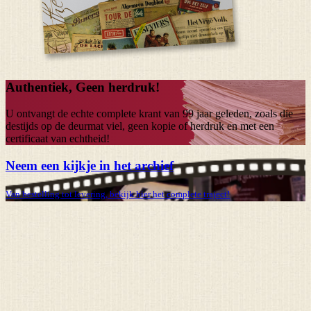
Authentiek, Geen herdruk!
U ontvangt de echte complete krant van
99 jaar
geleden, zoals die
destijds op de deurmat viel, geen kopie of herdruk en met een
certificaat van echtheid!
Neem een kijkje in het archief
Van bestelling tot levering, bekijk hier het complete traject!