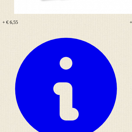
+ € 6,55
+