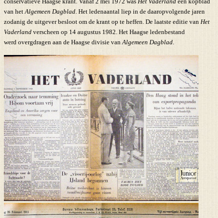
conservatieve Haagse krant. Vanaf 2 mei 1972 was
Het Vaderland
een kopblad
van het
Algemeen Dagblad
. Het ledenaantal liep in de daaropvolgende jaren
zodanig de uitgever besloot om de krant op te heffen. De laatste editie van
Het
Vaderland
verscheen op 14 augustus 1982. Het Haagse ledenbestand
werd overgdragen aan de Haagse divisie van
Algemeen Dagblad
.