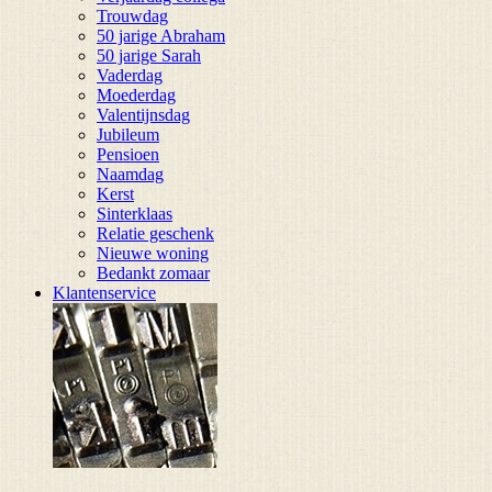
Trouwdag
50 jarige Abraham
50 jarige Sarah
Vaderdag
Moederdag
Valentijnsdag
Jubileum
Pensioen
Naamdag
Kerst
Sinterklaas
Relatie geschenk
Nieuwe woning
Bedankt zomaar
Klantenservice