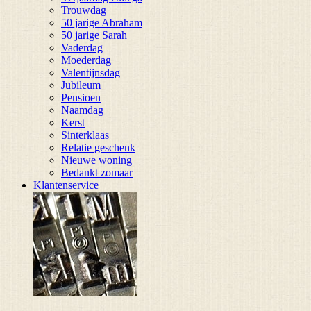
Trouwdag
50 jarige Abraham
50 jarige Sarah
Vaderdag
Moederdag
Valentijnsdag
Jubileum
Pensioen
Naamdag
Kerst
Sinterklaas
Relatie geschenk
Nieuwe woning
Bedankt zomaar
Klantenservice