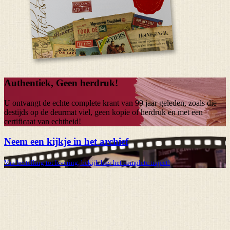
Authentiek, Geen herdruk!
U ontvangt de echte complete krant van
99 jaar
geleden, zoals die
destijds op de deurmat viel, geen kopie of herdruk en met een
certificaat van echtheid!
Neem een kijkje in het archief
Van bestelling tot levering, bekijk hier het complete traject!