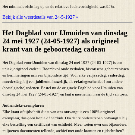
Het minimale zicht lag op en de relatieve luchtvochtigheid was 95%.
Bekijk alle weerdetails van 24-5-1927 »
Het Dagblad voor IJmuiden van dinsdag
24 mei 1927 (24-05-1927) als origineel
krant van de geboortedag cadeau
Het Dagblad voor IJmuiden van dinsdag 24 mei 1927 (24-05-1927) is een
uniek, origineel cadeau. Boordevol oude verhalen, historische gebeurtenissen
en herinneringen aan een bijzondere tijd. Voor elke
verjaardag
,
vaderdag
,
moederdag
, bij een
jubileum
,
huwelijk
, als
relatiegeschenk
of om andere
(nostalgische) redenen. Bestel nu de originele Dagblad voor IJmuiden van
dinsdag 24 mei 1927 (24-05-1927) en laat u meenemen naar de tijd van toen.
Authentieke exemplaren
Elke krant of tijdschrift die u van ons ontvangt is een 100% origineel
exemplaar, dus
geen
kopie of herdruk. Om dat te onderstrepen ontvangt u bij
elke bestelling een certificaat van echtheid. Meer weten over ons bijzondere,
miljoenen documenten tellende, archief met oude kranten en tijdschriften?