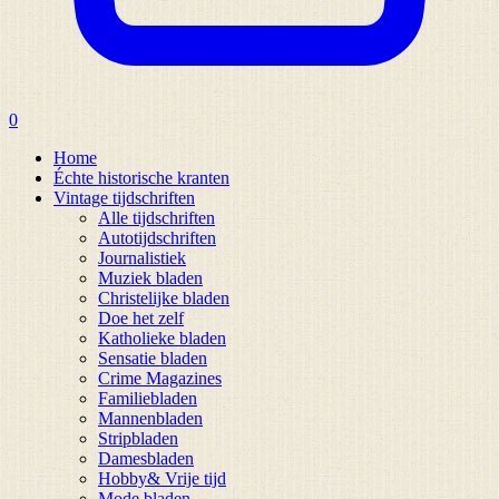
0
Home
Échte historische kranten
Vintage tijdschriften
Alle tijdschriften
Autotijdschriften
Journalistiek
Muziek bladen
Christelijke bladen
Doe het zelf
Katholieke bladen
Sensatie bladen
Crime Magazines
Familiebladen
Mannenbladen
Stripbladen
Damesbladen
Hobby& Vrije tijd
Mode bladen