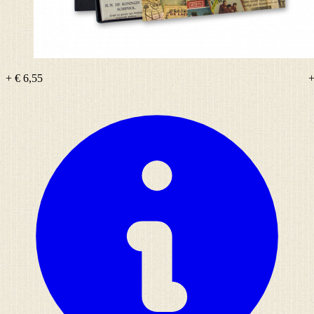
+ € 6,55
+