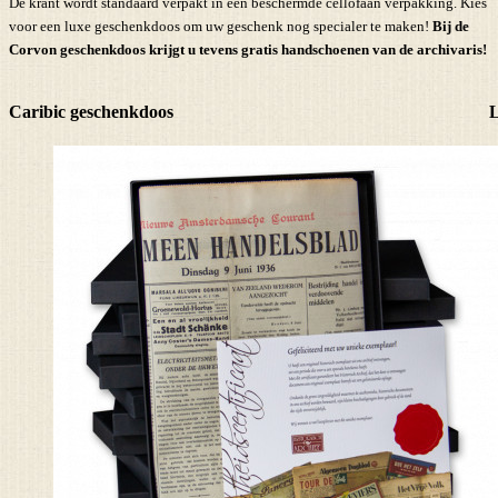
De krant wordt standaard verpakt in een beschermde cellofaan verpakking. Kies
voor een luxe geschenkdoos om uw geschenk nog specialer te maken!
Bij de
Corvon geschenkdoos krijgt u tevens
gratis handschoenen
van de archivaris!
Caribic geschenkdoos
L