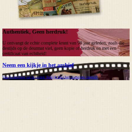
Authentiek, Geen herdruk!
U ontvangt de echte complete krant van
99 jaar
geleden, zoals die
destijds op de deurmat viel, geen kopie of herdruk en met een
certificaat van echtheid!
Neem een kijkje in het archief
Van bestelling tot levering, bekijk hier het complete traject!