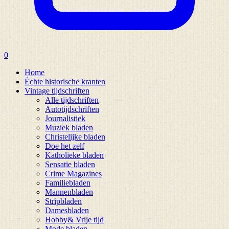
0
Home
Échte historische kranten
Vintage tijdschriften
Alle tijdschriften
Autotijdschriften
Journalistiek
Muziek bladen
Christelijke bladen
Doe het zelf
Katholieke bladen
Sensatie bladen
Crime Magazines
Familiebladen
Mannenbladen
Stripbladen
Damesbladen
Hobby& Vrije tijd
Mode bladen