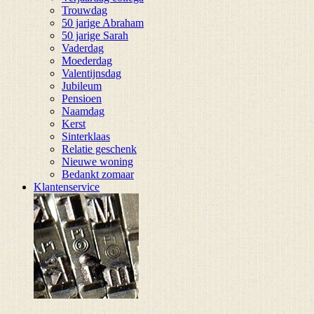
Trouwdag
50 jarige Abraham
50 jarige Sarah
Vaderdag
Moederdag
Valentijnsdag
Jubileum
Pensioen
Naamdag
Kerst
Sinterklaas
Relatie geschenk
Nieuwe woning
Bedankt zomaar
Klantenservice