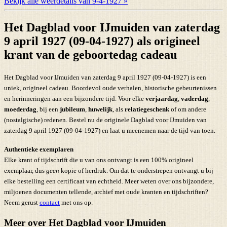
Bekijk alle weerdetails van 9-4-1927 »
Het Dagblad voor IJmuiden van zaterdag
9 april 1927 (09-04-1927) als origineel
krant van de geboortedag cadeau
Het Dagblad voor IJmuiden van zaterdag 9 april 1927 (09-04-1927) is een
uniek, origineel cadeau. Boordevol oude verhalen, historische gebeurtenissen
en herinneringen aan een bijzondere tijd. Voor elke
verjaardag
,
vaderdag
,
moederdag
, bij een
jubileum
,
huwelijk
, als
relatiegeschenk
of om andere
(nostalgische) redenen. Bestel nu de originele Dagblad voor IJmuiden van
zaterdag 9 april 1927 (09-04-1927) en laat u meenemen naar de tijd van toen.
Authentieke exemplaren
Elke krant of tijdschrift die u van ons ontvangt is een 100% origineel
exemplaar, dus
geen
kopie of herdruk. Om dat te onderstrepen ontvangt u bij
elke bestelling een certificaat van echtheid. Meer weten over ons bijzondere,
miljoenen documenten tellende, archief met oude kranten en tijdschriften?
Neem gerust
contact
met ons op.
Meer over Het Dagblad voor IJmuiden