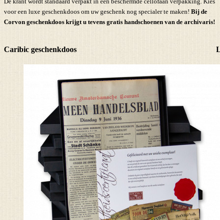
De krant wordt standaard verpakt in een beschermde cellofaan verpakking. Kies
voor een luxe geschenkdoos om uw geschenk nog specialer te maken!
Bij de
Corvon geschenkdoos krijgt u tevens
gratis handschoenen
van de archivaris!
Caribic geschenkdoos
L