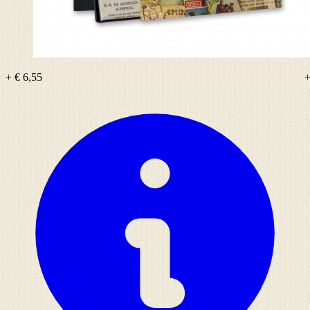
+ € 6,55
+