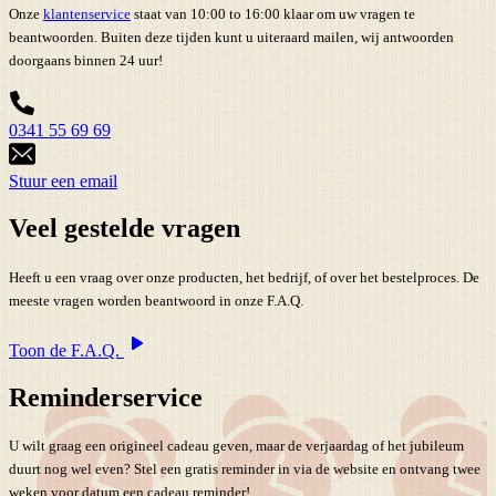
Onze
klantenservice
staat van 10:00 to 16:00 klaar om uw vragen te
beantwoorden. Buiten deze tijden kunt u uiteraard mailen, wij antwoorden
doorgaans binnen 24 uur!
0341 55 69 69
Stuur een email
Veel gestelde vragen
Heeft u een vraag over onze producten, het bedrijf, of over het bestelproces. De
meeste vragen worden beantwoord in onze F.A.Q.
Toon de F.A.Q.
Reminderservice
U wilt graag een origineel cadeau geven, maar de verjaardag of het jubileum
duurt nog wel even? Stel een gratis reminder in via de website en ontvang twee
weken voor datum een cadeau reminder!