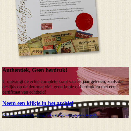
Authentiek, Geen herdruk!
U ontvangt de echte complete krant van
75 jaar
geleden, zoals die
destijds op de deurmat viel, geen kopie of herdruk en met een
certificaat van echtheid!
Neem een kijkje in het archief
Van bestelling tot levering, bekijk hier het complete traject!