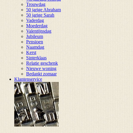
Trouwdag
50 jarige Abraham
50 jarige Sarah
Vaderdag
Moederdag
Valentijnsdag
Jubileum
Pensioen
Naamdag
Kerst
Sinterklaas
Relatie geschenk
Nieuwe woning
Bedankt zomaar
Klantenservice