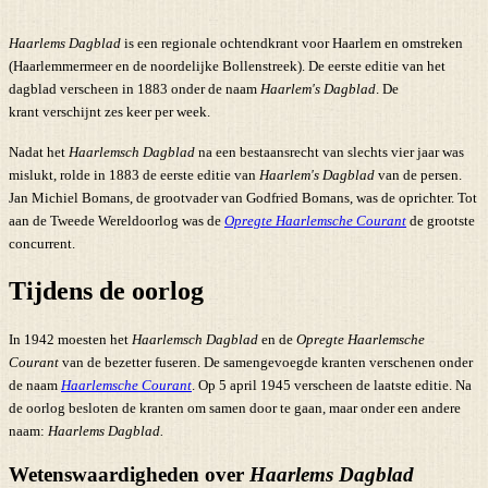
Haarlems Dagblad
is een regionale ochtendkrant voor Haarlem en omstreken
(Haarlemmermeer en de noordelijke Bollenstreek). De eerste editie van het
dagblad verscheen in 1883 onder de naam
Haarlem's Dagblad
. De
krant verschijnt zes keer per week.
Nadat het
Haarlemsch Dagblad
na een bestaansrecht van slechts vier jaar was
mislukt, rolde in 1883 de eerste editie van
Haarlem's Dagblad
van de persen.
Jan Michiel Bomans, de grootvader van Godfried Bomans, was de oprichter. Tot
aan de Tweede Wereldoorlog was de
Opregte Haarlemsche Courant
de grootste
concurrent.
Tijdens de oorlog
In 1942 moesten het
Haarlemsch Dagblad
en de
Opregte Haarlemsche
Courant
van de bezetter fuseren. De samengevoegde kranten verschenen onder
de naam
Haarlemsche Courant
. Op 5 april 1945 verscheen de laatste editie. Na
de oorlog besloten de kranten om samen door te gaan, maar onder een andere
naam:
Haarlems Dagblad.
Wetenswaardigheden over
Haarlems Dagblad