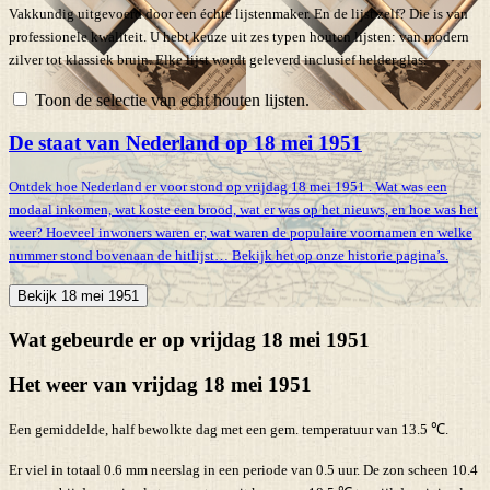
Vakkundig uitgevoerd door een échte lijstenmaker. En de lijst zelf? Die is van
professionele kwaliteit. U hebt keuze uit zes typen houten lijsten: van modern
zilver tot klassiek bruin. Elke lijst wordt geleverd inclusief helder glas.
Toon de selectie van echt houten lijsten.
De staat van Nederland op 18 mei 1951
Ontdek hoe Nederland er voor stond op vrijdag 18 mei 1951 . Wat was een
modaal inkomen, wat koste een brood, wat er was op het nieuws, en hoe was het
weer? Hoeveel inwoners waren er, wat waren de populaire voornamen en welke
nummer stond bovenaan de hitlijst… Bekijk het op onze historie pagina’s.
Bekijk 18 mei 1951
Wat gebeurde er op vrijdag 18 mei 1951
Het weer van vrijdag 18 mei 1951
Een gemiddelde, half bewolkte dag met een gem. temperatuur van 13.5 ℃.
Er viel in totaal 0.6 mm neerslag in een periode van 0.5 uur. De zon scheen 10.4