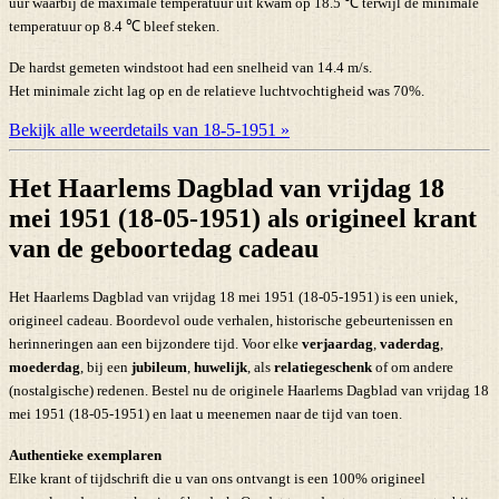
uur waarbij de maximale temperatuur uit kwam op 18.5 ℃ terwijl de minimale
temperatuur op 8.4 ℃ bleef steken.
De hardst gemeten windstoot had een snelheid van 14.4 m/s.
Het minimale zicht lag op en de relatieve luchtvochtigheid was 70%.
Bekijk alle weerdetails van 18-5-1951 »
Het Haarlems Dagblad van vrijdag 18
mei 1951 (18-05-1951) als origineel krant
van de geboortedag cadeau
Het Haarlems Dagblad van vrijdag 18 mei 1951 (18-05-1951) is een uniek,
origineel cadeau. Boordevol oude verhalen, historische gebeurtenissen en
herinneringen aan een bijzondere tijd. Voor elke
verjaardag
,
vaderdag
,
moederdag
, bij een
jubileum
,
huwelijk
, als
relatiegeschenk
of om andere
(nostalgische) redenen. Bestel nu de originele Haarlems Dagblad van vrijdag 18
mei 1951 (18-05-1951) en laat u meenemen naar de tijd van toen.
Authentieke exemplaren
Elke krant of tijdschrift die u van ons ontvangt is een 100% origineel