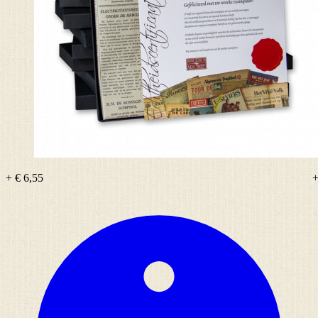
+ € 6,55
+