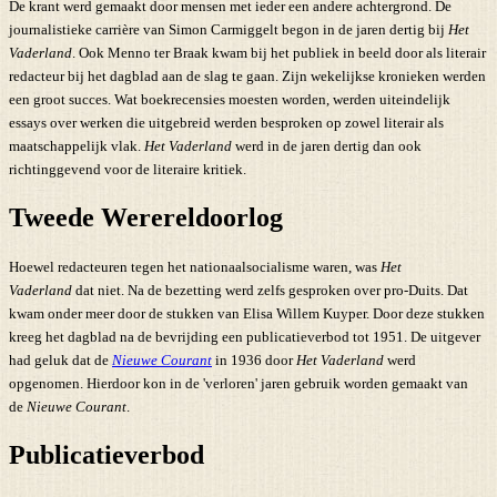
De krant werd gemaakt door mensen met ieder een andere achtergrond. De
journalistieke carrière van Simon Carmiggelt begon in de jaren dertig bij
Het
Vaderland
. Ook Menno ter Braak kwam bij het publiek in beeld door als literair
redacteur bij het dagblad aan de slag te gaan. Zijn wekelijkse kronieken werden
een groot succes. Wat boekrecensies moesten worden, werden uiteindelijk
essays over werken die uitgebreid werden besproken op zowel literair als
maatschappelijk vlak.
Het Vaderland
werd in de jaren dertig dan ook
richtinggevend voor de literaire kritiek.
Tweede Werereldoorlog
Hoewel redacteuren tegen het nationaalsocialisme waren, was
Het
Vaderland
dat niet. Na de bezetting werd zelfs gesproken over pro-Duits. Dat
kwam onder meer door de stukken van Elisa Willem Kuyper. Door deze stukken
kreeg het dagblad na de bevrijding een publicatieverbod tot 1951. De uitgever
had geluk dat de
Nieuwe Courant
in 1936 door
Het Vaderland
werd
opgenomen. Hierdoor kon in de 'verloren' jaren gebruik worden gemaakt van
de
Nieuwe Courant
.
Publicatieverbod