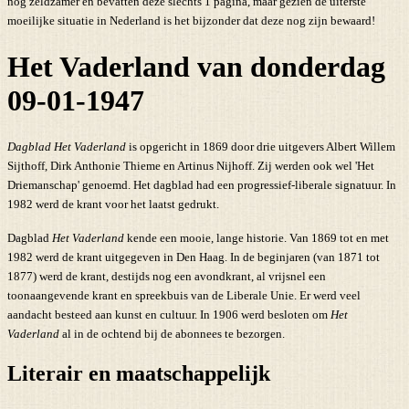
nog zeldzamer en bevatten deze slechts 1 pagina, maar gezien de uiterste
moeilijke situatie in Nederland is het bijzonder dat deze nog zijn bewaard!
Het Vaderland van donderdag
09-01-1947
Dagblad Het Vaderland
is opgericht in 1869 door drie uitgevers Albert Willem
Sijthoff, Dirk Anthonie Thieme en Artinus Nijhoff. Zij werden ook wel 'Het
Driemanschap' genoemd. Het dagblad had een progressief-liberale signatuur. In
1982 werd de krant voor het laatst gedrukt.
Dagblad
Het Vaderland
kende een mooie, lange historie. Van 1869 tot en met
1982 werd de krant uitgegeven in Den Haag. In de beginjaren (van 1871 tot
1877) werd de krant, destijds nog een avondkrant, al vrijsnel een
toonaangevende krant en spreekbuis van de Liberale Unie. Er werd veel
aandacht besteed aan kunst en cultuur. In 1906 werd besloten om
Het
Vaderland
al in de ochtend bij de abonnees te bezorgen.
Literair en maatschappelijk