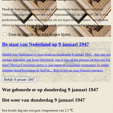
Maak de beleving compleet en laat uw Historische krant cadeau's inlijsten.
Vakkundig uitgevoerd door een échte lijstenmaker. En de lijst zelf? Die is van
professionele kwaliteit. U hebt keuze uit zes typen houten lijsten: van modern
zilver tot klassiek bruin. Elke lijst wordt geleverd inclusief helder glas.
Toon de selectie van echt houten lijsten.
De staat van Nederland op 9 januari 1947
Ontdek hoe Nederland er voor stond op donderdag 9 januari 1947 . Wat was een
modaal inkomen, wat koste een brood, wat er was op het nieuws, en hoe was het
weer? Hoeveel inwoners waren er, wat waren de populaire voornamen en welke
nummer stond bovenaan de hitlijst… Bekijk het op onze historie pagina’s.
Bekijk 9 januari 1947
Wat gebeurde er op donderdag 9 januari 1947
Het weer van donderdag 9 januari 1947
Een koude dag met een gem. temperatuur van 2.1 ℃.