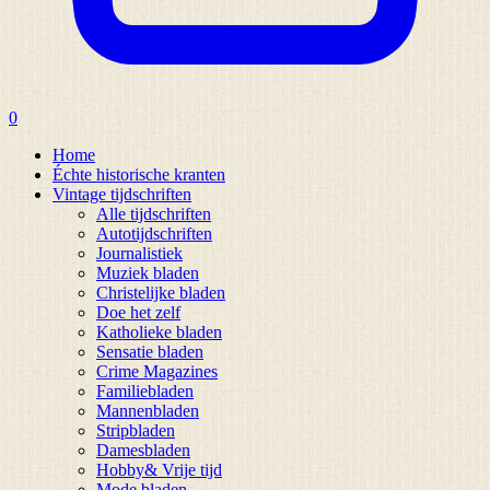
0
Home
Échte historische kranten
Vintage tijdschriften
Alle tijdschriften
Autotijdschriften
Journalistiek
Muziek bladen
Christelijke bladen
Doe het zelf
Katholieke bladen
Sensatie bladen
Crime Magazines
Familiebladen
Mannenbladen
Stripbladen
Damesbladen
Hobby& Vrije tijd
Mode bladen