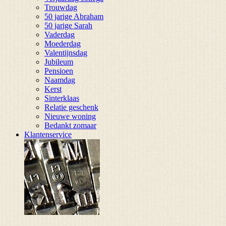
Trouwdag
50 jarige Abraham
50 jarige Sarah
Vaderdag
Moederdag
Valentijnsdag
Jubileum
Pensioen
Naamdag
Kerst
Sinterklaas
Relatie geschenk
Nieuwe woning
Bedankt zomaar
Klantenservice