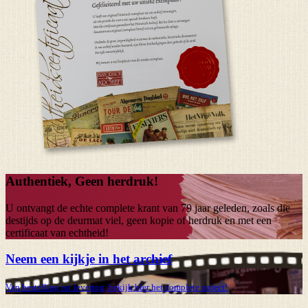
Authentiek, Geen herdruk!
U ontvangt de echte complete krant van
79 jaar
geleden, zoals die
destijds op de deurmat viel, geen kopie of herdruk en met een
certificaat van echtheid!
Neem een kijkje in het archief
Van bestelling tot levering, bekijk hier het complete traject!