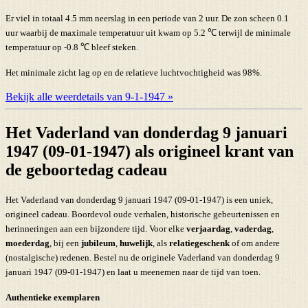
Er viel in totaal 4.5 mm neerslag in een periode van 2 uur. De zon scheen 0.1
uur waarbij de maximale temperatuur uit kwam op 5.2 ℃ terwijl de minimale
temperatuur op -0.8 ℃ bleef steken.
Het minimale zicht lag op en de relatieve luchtvochtigheid was 98%.
Bekijk alle weerdetails van 9-1-1947 »
Het Vaderland van donderdag 9 januari
1947 (09-01-1947) als origineel krant van
de geboortedag cadeau
Het Vaderland van donderdag 9 januari 1947 (09-01-1947) is een uniek,
origineel cadeau. Boordevol oude verhalen, historische gebeurtenissen en
herinneringen aan een bijzondere tijd. Voor elke
verjaardag
,
vaderdag
,
moederdag
, bij een
jubileum
,
huwelijk
, als
relatiegeschenk
of om andere
(nostalgische) redenen. Bestel nu de originele Vaderland van donderdag 9
januari 1947 (09-01-1947) en laat u meenemen naar de tijd van toen.
Authentieke exemplaren