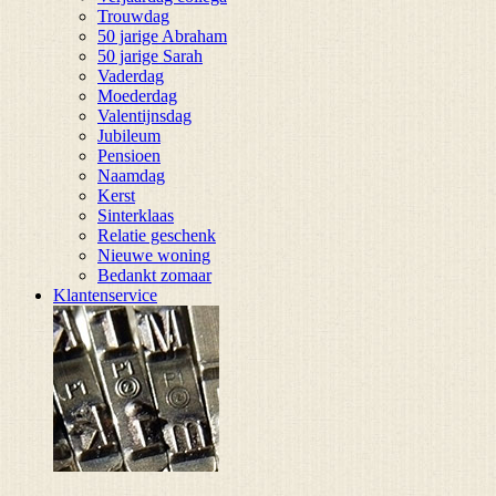
Trouwdag
50 jarige Abraham
50 jarige Sarah
Vaderdag
Moederdag
Valentijnsdag
Jubileum
Pensioen
Naamdag
Kerst
Sinterklaas
Relatie geschenk
Nieuwe woning
Bedankt zomaar
Klantenservice