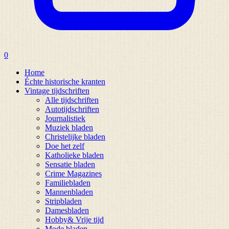
0
Home
Échte historische kranten
Vintage tijdschriften
Alle tijdschriften
Autotijdschriften
Journalistiek
Muziek bladen
Christelijke bladen
Doe het zelf
Katholieke bladen
Sensatie bladen
Crime Magazines
Familiebladen
Mannenbladen
Stripbladen
Damesbladen
Hobby& Vrije tijd
Mode bladen