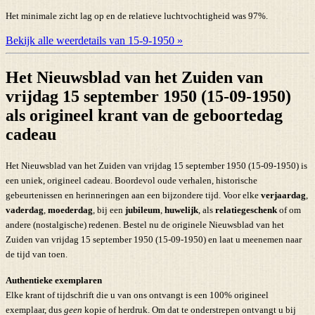
Het minimale zicht lag op en de relatieve luchtvochtigheid was 97%.
Bekijk alle weerdetails van 15-9-1950 »
Het Nieuwsblad van het Zuiden van
vrijdag 15 september 1950 (15-09-1950)
als origineel krant van de geboortedag
cadeau
Het Nieuwsblad van het Zuiden van vrijdag 15 september 1950 (15-09-1950) is
een uniek, origineel cadeau. Boordevol oude verhalen, historische
gebeurtenissen en herinneringen aan een bijzondere tijd. Voor elke
verjaardag
,
vaderdag
,
moederdag
, bij een
jubileum
,
huwelijk
, als
relatiegeschenk
of om
andere (nostalgische) redenen. Bestel nu de originele Nieuwsblad van het
Zuiden van vrijdag 15 september 1950 (15-09-1950) en laat u meenemen naar
de tijd van toen.
Authentieke exemplaren
Elke krant of tijdschrift die u van ons ontvangt is een 100% origineel
exemplaar, dus
geen
kopie of herdruk. Om dat te onderstrepen ontvangt u bij