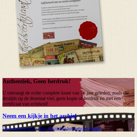
Authentiek, Geen herdruk!
U ontvangt de echte complete krant van
76 jaar
geleden, zoals die
destijds op de deurmat viel, geen kopie of herdruk en met een
certificaat van echtheid!
Neem een kijkje in het archief
Van bestelling tot levering, bekijk hier het complete traject!