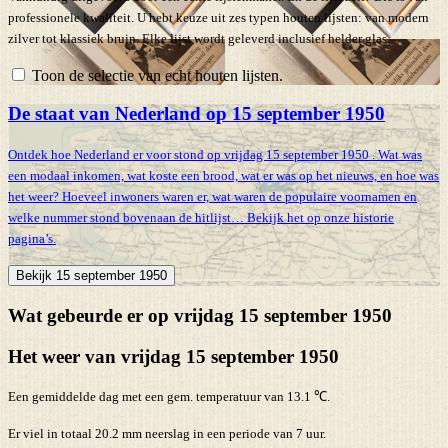
professionele kwaliteit. U hebt keuze uit zes typen houten lijsten: van modern
zilver tot klassiek bruin. Elke lijst wordt geleverd inclusief helder glas.
Toon de selectie van echt houten lijsten.
De staat van Nederland op 15 september 1950
Ontdek hoe Nederland er voor stond op vrijdag 15 september 1950 . Wat was
een modaal inkomen, wat koste een brood, wat er was op het nieuws, en hoe was
het weer? Hoeveel inwoners waren er, wat waren de populaire voornamen en
welke nummer stond bovenaan de hitlijst… Bekijk het op onze historie
pagina’s.
Bekijk 15 september 1950
Wat gebeurde er op vrijdag 15 september 1950
Het weer van vrijdag 15 september 1950
Een gemiddelde dag met een gem. temperatuur van 13.1 ℃.
Er viel in totaal 20.2 mm neerslag in een periode van 7 uur.