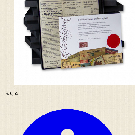
+ € 6,55
+