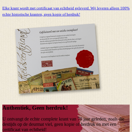
Elke krant wordt met certificaat van echtheid geleverd. Wij leveren alleen 100%
echte historische kranten,
geen kopie of herdruk!
Authentiek, Geen herdruk!
U ontvangt de echte complete krant van
79 jaar
geleden, zoals die
destijds op de deurmat viel, geen kopie of herdruk en met een
certificaat van echtheid!