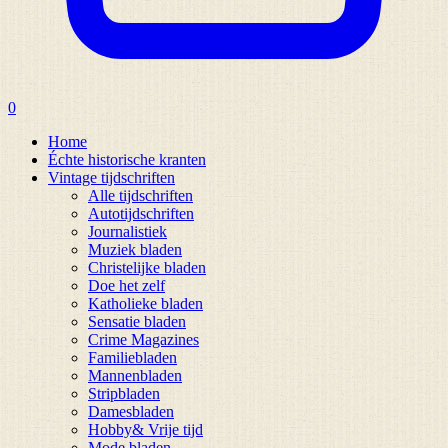
0
Home
Échte historische kranten
Vintage tijdschriften
Alle tijdschriften
Autotijdschriften
Journalistiek
Muziek bladen
Christelijke bladen
Doe het zelf
Katholieke bladen
Sensatie bladen
Crime Magazines
Familiebladen
Mannenbladen
Stripbladen
Damesbladen
Hobby& Vrije tijd
Mode bladen