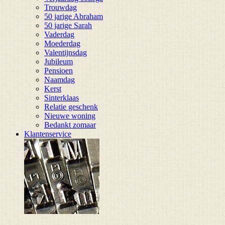
Trouwdag
50 jarige Abraham
50 jarige Sarah
Vaderdag
Moederdag
Valentijnsdag
Jubileum
Pensioen
Naamdag
Kerst
Sinterklaas
Relatie geschenk
Nieuwe woning
Bedankt zomaar
Klantenservice