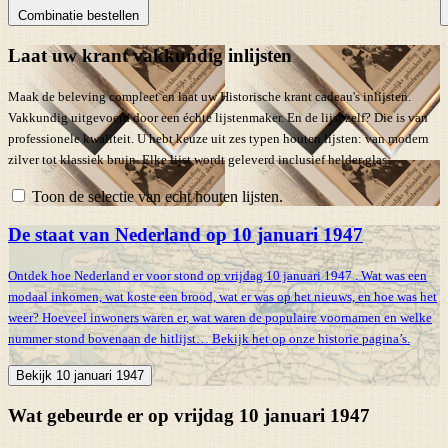
Combinatie bestellen
Laat uw krant vakkundig inlijsten
Maak de beleving compleet en laat uw Historische krant cadeau's inlijsten.
Vakkundig uitgevoerd door een échte lijstenmaker. En de lijst zelf? Die is van
professionele kwaliteit. U hebt keuze uit zes typen houten lijsten: van modern
zilver tot klassiek bruin. Elke lijst wordt geleverd inclusief helder glas.
Toon de selectie van echt houten lijsten.
De staat van Nederland op 10 januari 1947
Ontdek hoe Nederland er voor stond op vrijdag 10 januari 1947 . Wat was een
modaal inkomen, wat koste een brood, wat er was op het nieuws, en hoe was het
weer? Hoeveel inwoners waren er, wat waren de populaire voornamen en welke
nummer stond bovenaan de hitlijst… Bekijk het op onze historie pagina’s.
Bekijk 10 januari 1947
Wat gebeurde er op vrijdag 10 januari 1947