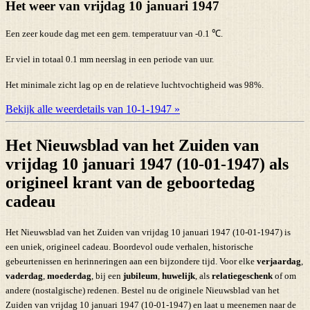
Het weer van vrijdag 10 januari 1947
Een zeer koude dag met een gem. temperatuur van -0.1 ℃.
Er viel in totaal 0.1 mm neerslag in een periode van uur.
Het minimale zicht lag op en de relatieve luchtvochtigheid was 98%.
Bekijk alle weerdetails van 10-1-1947 »
Het Nieuwsblad van het Zuiden van
vrijdag 10 januari 1947 (10-01-1947) als
origineel krant van de geboortedag
cadeau
Het Nieuwsblad van het Zuiden van vrijdag 10 januari 1947 (10-01-1947) is
een uniek, origineel cadeau. Boordevol oude verhalen, historische
gebeurtenissen en herinneringen aan een bijzondere tijd. Voor elke
verjaardag
,
vaderdag
,
moederdag
, bij een
jubileum
,
huwelijk
, als
relatiegeschenk
of om
andere (nostalgische) redenen. Bestel nu de originele Nieuwsblad van het
Zuiden van vrijdag 10 januari 1947 (10-01-1947) en laat u meenemen naar de