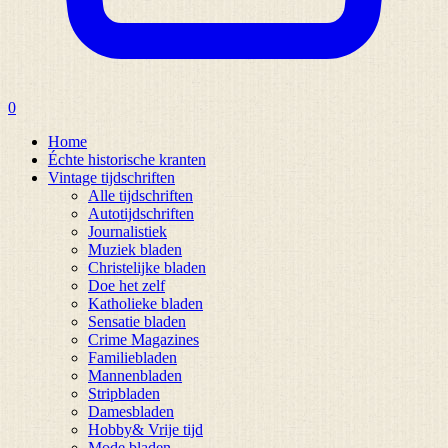
0
Home
Échte historische kranten
Vintage tijdschriften
Alle tijdschriften
Autotijdschriften
Journalistiek
Muziek bladen
Christelijke bladen
Doe het zelf
Katholieke bladen
Sensatie bladen
Crime Magazines
Familiebladen
Mannenbladen
Stripbladen
Damesbladen
Hobby& Vrije tijd
Mode bladen