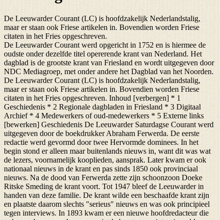
De Leeuwarder Courant (LC) is hoofdzakelijk Nederlandstalig,
maar er staan ook Friese artikelen in. Bovendien worden Friese
citaten in het Fries opgeschreven.
De Leeuwarder Courant werd opgericht in 1752 en is hiermee de
oudste onder dezelfde titel opererende krant van Nederland. Het
dagblad is de grootste krant van Friesland en wordt uitgegeven door
NDC Mediagroep, met onder andere het Dagblad van het Noorden.
De Leeuwarder Courant (LC) is hoofdzakelijk Nederlandstalig,
maar er staan ook Friese artikelen in. Bovendien worden Friese
citaten in het Fries opgeschreven. Inhoud [verbergen] * 1
Geschiedenis * 2 Regionale dagbladen in Friesland * 3 Digitaal
Archief * 4 Medewerkers of oud-medewerkers * 5 Externe links
[bewerken] Geschiedenis De Leeuwarder Saturdagse Courant werd
uitgegeven door de boekdrukker Abraham Ferwerda. De eerste
redactie werd gevormd door twee Hervormde dominees. In het
begin stond er alleen maar buitenlands nieuws in, want dit was wat
de lezers, voornamelijk kooplieden, aansprak. Later kwam er ook
nationaal nieuws in de krant en pas sinds 1850 ook provinciaal
nieuws. Na de dood van Ferwerda zette zijn schoonzoon Doeke
Ritske Smeding de krant voort. Tot 1947 bleef de Leeuwarder in
handen van deze familie. De krant wilde een beschaafde krant zijn
en plaatste daarom slechts "serieus" nieuws en was ook principieel
tegen interviews. In 1893 kwam er een nieuwe hoofdredacteur die