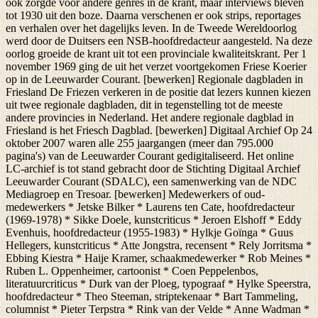
ook zorgde voor andere genres in de krant, maar interviews bleven
tot 1930 uit den boze. Daarna verschenen er ook strips, reportages
en verhalen over het dagelijks leven. In de Tweede Wereldoorlog
werd door de Duitsers een NSB-hoofdredacteur aangesteld. Na deze
oorlog groeide de krant uit tot een provinciale kwaliteitskrant. Per 1
november 1969 ging de uit het verzet voortgekomen Friese Koerier
op in de Leeuwarder Courant. [bewerken] Regionale dagbladen in
Friesland De Friezen verkeren in de positie dat lezers kunnen kiezen
uit twee regionale dagbladen, dit in tegenstelling tot de meeste
andere provincies in Nederland. Het andere regionale dagblad in
Friesland is het Friesch Dagblad. [bewerken] Digitaal Archief Op 24
oktober 2007 waren alle 255 jaargangen (meer dan 795.000
pagina's) van de Leeuwarder Courant gedigitaliseerd. Het online
LC-archief is tot stand gebracht door de Stichting Digitaal Archief
Leeuwarder Courant (SDALC), een samenwerking van de NDC
Mediagroep en Tresoar. [bewerken] Medewerkers of oud-
medewerkers * Jetske Bilker * Laurens ten Cate, hoofdredacteur
(1969-1978) * Sikke Doele, kunstcriticus * Jeroen Elshoff * Eddy
Evenhuis, hoofdredacteur (1955-1983) * Hylkje Goïnga * Guus
Hellegers, kunstcriticus * Atte Jongstra, recensent * Rely Jorritsma *
Ebbing Kiestra * Haije Kramer, schaakmedewerker * Rob Meines *
Ruben L. Oppenheimer, cartoonist * Coen Peppelenbos,
literatuurcriticus * Durk van der Ploeg, typograaf * Hylke Speerstra,
hoofdredacteur * Theo Steeman, striptekenaar * Bart Tammeling,
columnist * Pieter Terpstra * Rink van der Velde * Anne Wadman *