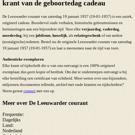
krant van de geboortedag cadeau
De Leeuwarder courant van zaterdag 19 januari 1957 (19-01-1957) is een uniek,
origineel cadeau. Boordevol oude verhalen, historische gebeurtenissen en
herinneringen aan een bijzondere tijd. Voor elke
verjaardag
,
vaderdag
,
moederdag
, bij een
jubileum
,
huwelijk
, als
relatiegeschenk
of om andere
(nostalgische) redenen. Bestel nu de originele Leeuwarder courant van zaterdag
19 januari 1957 (19-01-1957) en laat u meenemen naar de tijd van toen.
Authentieke exemplaren
Elke krant of tijdschrift die u van ons ontvangt is een 100% origineel
exemplaar, dus
geen
kopie of herdruk. Om dat te onderstrepen ontvangt u bij
elke bestelling een certificaat van echtheid. Meer weten over ons bijzondere,
miljoenen documenten tellende, archief met oude kranten en tijdschriften?
Neem gerust
contact
met ons op.
Meer over De Leeuwarder courant
Frequentie:
Dagelijks
Land:
Nederland