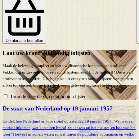
Combinatie bestellen
Laat uw krant vakkundig inlijsten
Maak de beleving compleet en laat uw Historische krant cadeau's inlijsten.
Vakkundig uitgevoerd door een échte lijstenmaker. En de lijst zelf? Die is van
professionele kwaliteit. U hebt keuze uit zes typen houten lijsten: van modern
zilver tot klassiek bruin. Elke lijst wordt geleverd inclusief helder glas.
Toon de selectie van echt houten lijsten.
De staat van Nederland op 19 januari 1957
Ontdek hoe Nederland er voor stond op zaterdag 19 januari 1957 . Wat was een
modaal inkomen, wat koste een brood, wat er was op het nieuws, en hoe was het
weer? Hoeveel inwoners waren er, wat waren de populaire voornamen en welke