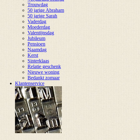
Trouwdag
50 jarige Abraham
50 jarige Sarah
Vaderdag
Moederdag
Valentijnsdag
Jubileum
Pensioen
Naamdag
Kerst
Sinterklaas
Relatie geschenk
Nieuwe woning
Bedankt zomaar
Klantenservice