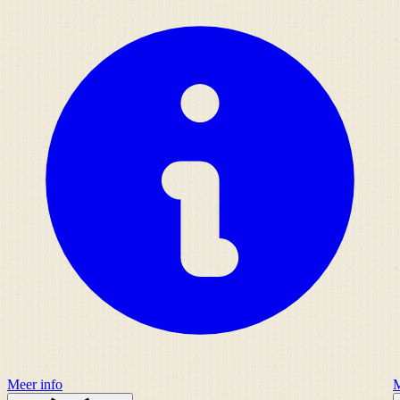
Meer info
M