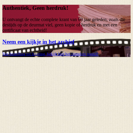
Authentiek, Geen herdruk!
U ontvangt de echte complete krant van
69 jaar
geleden, zoals die
destijds op de deurmat viel, geen kopie of herdruk en met een
certificaat van echtheid!
Neem een kijkje in het archief
Van bestelling tot levering, bekijk hier het complete traject!