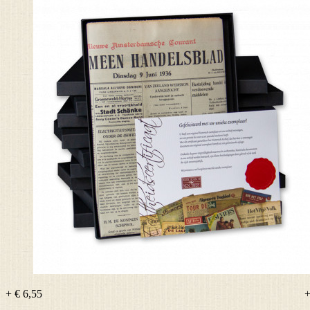
+ € 6,55
+