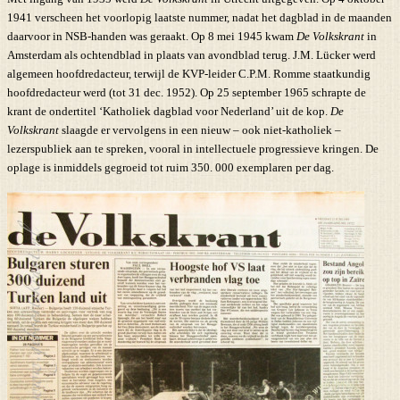
1941 verscheen het voorlopig laatste nummer, nadat het dagblad in de maanden
daarvoor in NSB-handen was geraakt. Op 8 mei 1945 kwam
De Volkskrant
in
Amsterdam als ochtendblad in plaats van avondblad terug. J.M. Lücker werd
algemeen hoofdredacteur, terwijl de KVP-leider C.P.M. Romme staatkundig
hoofdredacteur werd (tot 31 dec. 1952). Op 25 september 1965 schrapte de
krant de ondertitel ‘Katholiek dagblad voor Nederland’ uit de kop.
De
Volkskrant
slaagde er vervolgens in een nieuw – ook niet-katholiek –
lezerspubliek aan te spreken, vooral in intellectuele progressieve kringen. De
oplage is inmiddels gegroeid tot ruim 350. 000 exemplaren per dag.