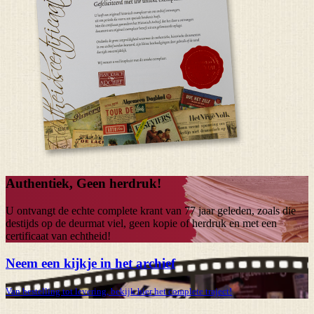
Authentiek, Geen herdruk!
U ontvangt de echte complete krant van
77 jaar
geleden, zoals die
destijds op de deurmat viel, geen kopie of herdruk en met een
certificaat van echtheid!
Neem een kijkje in het archief
Van bestelling tot levering, bekijk hier het complete traject!