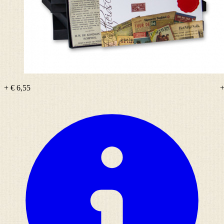
+ € 6,55
+