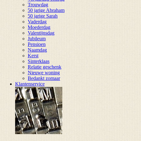
Trouwdag
50 jarige Abraham
50 jarige Sarah
Vaderdag
Moederdag
Valentijnsdag
Jubileum
Pensioen
Naamdag
Kerst
Sinterklaas
Relatie geschenk
Nieuwe woning
Bedankt zomaar
Klantenservice