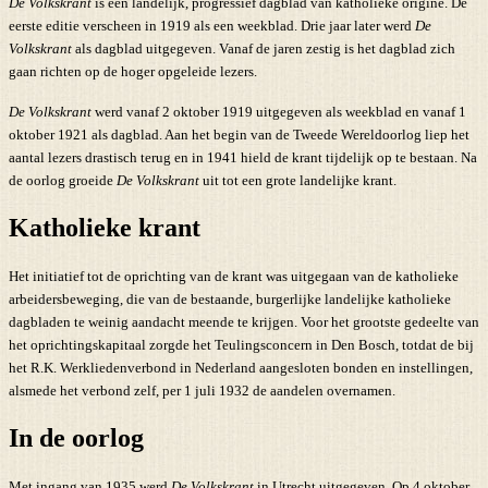
De Volkskrant
is een landelijk, progressief dagblad van katholieke origine. De
eerste editie verscheen in 1919 als een weekblad. Drie jaar later werd
De
Volkskrant
als dagblad uitgegeven. Vanaf de jaren zestig is het dagblad zich
gaan richten op de hoger opgeleide lezers.
De Volkskrant
werd vanaf 2 oktober 1919 uitgegeven als weekblad en vanaf 1
oktober 1921 als dagblad. Aan het begin van de Tweede Wereldoorlog liep het
aantal lezers drastisch terug en in 1941 hield de krant tijdelijk op te bestaan. Na
de oorlog groeide
De Volkskrant
uit tot een grote landelijke krant.
Katholieke krant
Het initiatief tot de oprichting van de krant was uitgegaan van de katholieke
arbeidersbeweging, die van de bestaande, burgerlijke landelijke katholieke
dagbladen te weinig aandacht meende te krijgen. Voor het grootste gedeelte van
het oprichtingskapitaal zorgde het Teulingsconcern in Den Bosch, totdat de bij
het R.K. Werkliedenverbond in Nederland aangesloten bonden en instellingen,
alsmede het verbond zelf, per 1 juli 1932 de aandelen overnamen.
In de oorlog
Met ingang van 1935 werd
De Volkskrant
in Utrecht uitgegeven. Op 4 oktober