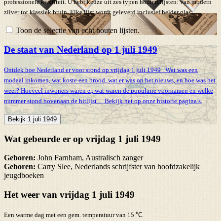
professionele kwaliteit. U hebt keuze uit zes typen houten lijsten: van modern
zilver tot klassiek bruin. Elke lijst wordt geleverd inclusief helder glas.
Toon de selectie van echt houten lijsten.
De staat van Nederland op 1 juli 1949
Ontdek hoe Nederland er voor stond op vrijdag 1 juli 1949 . Wat was een
modaal inkomen, wat koste een brood, wat er was op het nieuws, en hoe was het
weer? Hoeveel inwoners waren er, wat waren de populaire voornamen en welke
nummer stond bovenaan de hitlijst… Bekijk het op onze historie pagina’s.
Bekijk 1 juli 1949
Wat gebeurde er op vrijdag 1 juli 1949
Geboren:
John Farnham, Australisch zanger
Geboren:
Carry Slee, Nederlands schrijfster van hoofdzakelijk
jeugdboeken
Het weer van vrijdag 1 juli 1949
Een warme dag met een gem. temperatuur van 15 ℃.