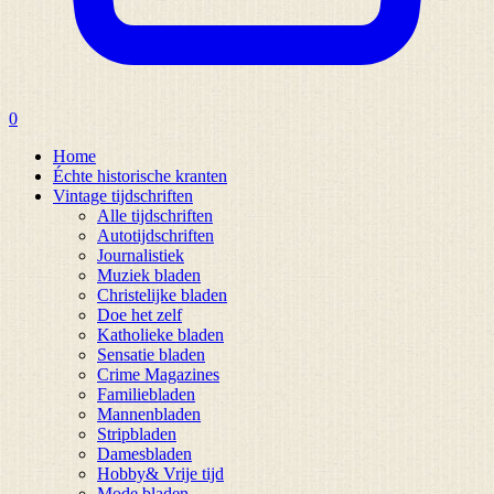
0
Home
Échte historische kranten
Vintage tijdschriften
Alle tijdschriften
Autotijdschriften
Journalistiek
Muziek bladen
Christelijke bladen
Doe het zelf
Katholieke bladen
Sensatie bladen
Crime Magazines
Familiebladen
Mannenbladen
Stripbladen
Damesbladen
Hobby& Vrije tijd
Mode bladen