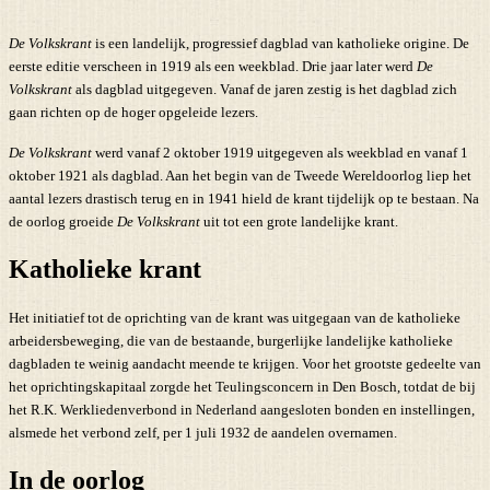
De Volkskrant
is een landelijk, progressief dagblad van katholieke origine. De
eerste editie verscheen in 1919 als een weekblad. Drie jaar later werd
De
Volkskrant
als dagblad uitgegeven. Vanaf de jaren zestig is het dagblad zich
gaan richten op de hoger opgeleide lezers.
De Volkskrant
werd vanaf 2 oktober 1919 uitgegeven als weekblad en vanaf 1
oktober 1921 als dagblad. Aan het begin van de Tweede Wereldoorlog liep het
aantal lezers drastisch terug en in 1941 hield de krant tijdelijk op te bestaan. Na
de oorlog groeide
De Volkskrant
uit tot een grote landelijke krant.
Katholieke krant
Het initiatief tot de oprichting van de krant was uitgegaan van de katholieke
arbeidersbeweging, die van de bestaande, burgerlijke landelijke katholieke
dagbladen te weinig aandacht meende te krijgen. Voor het grootste gedeelte van
het oprichtingskapitaal zorgde het Teulingsconcern in Den Bosch, totdat de bij
het R.K. Werkliedenverbond in Nederland aangesloten bonden en instellingen,
alsmede het verbond zelf, per 1 juli 1932 de aandelen overnamen.
In de oorlog