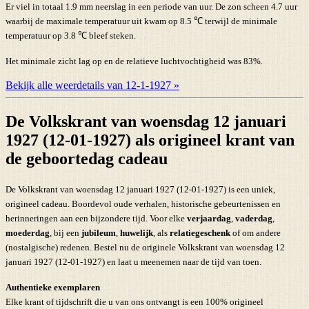
Er viel in totaal 1.9 mm neerslag in een periode van uur. De zon scheen 4.7 uur
waarbij de maximale temperatuur uit kwam op 8.5 ℃ terwijl de minimale
temperatuur op 3.8 ℃ bleef steken.
Het minimale zicht lag op en de relatieve luchtvochtigheid was 83%.
Bekijk alle weerdetails van 12-1-1927 »
De Volkskrant van woensdag 12 januari
1927 (12-01-1927) als origineel krant van
de geboortedag cadeau
De Volkskrant van woensdag 12 januari 1927 (12-01-1927) is een uniek,
origineel cadeau. Boordevol oude verhalen, historische gebeurtenissen en
herinneringen aan een bijzondere tijd. Voor elke
verjaardag
,
vaderdag
,
moederdag
, bij een
jubileum
,
huwelijk
, als
relatiegeschenk
of om andere
(nostalgische) redenen. Bestel nu de originele Volkskrant van woensdag 12
januari 1927 (12-01-1927) en laat u meenemen naar de tijd van toen.
Authentieke exemplaren
Elke krant of tijdschrift die u van ons ontvangt is een 100% origineel