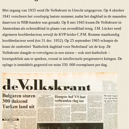
Met ingang van 1935 werd
De Volkskrant
in Utrecht uitgegeven. Op 4 oktober
1941 verscheen het voorlopig laatste nummer, nadat het dagblad in de maanden
daarvoor in NSB-handen was geraakt. Op 8 mei 1945 kwam
De Volkskrant
in
Amsterdam als ochtendblad in plaats van avondblad terug. J.M. Lücker werd
algemeen hoofdredacteur, terwijl de KVP-leider C.P.M. Romme staatkundig
hoofdredacteur werd (tot 31 dec. 1952). Op 25 september 1965 schrapte de
krant de ondertitel ‘Katholiek dagblad voor Nederland’ uit de kop.
De
Volkskrant
slaagde er vervolgens in een nieuw – ook niet-katholiek –
lezerspubliek aan te spreken, vooral in intellectuele progressieve kringen. De
oplage is inmiddels gegroeid tot ruim 350. 000 exemplaren per dag.