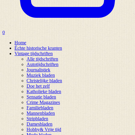
0
Home
Échte historische kranten
Vintage tijdschriften
Alle tijdschriften
Autotijdschriften
Journalistiek
Muziek bladen
Christelijke bladen
Doe het zelf
Katholieke bladen
Sensatie bladen
Crime Magazines
Familiebladen
Mannenbladen
Stripbladen
Damesbladen
Hobby& Vrije tijd
Mode bladen