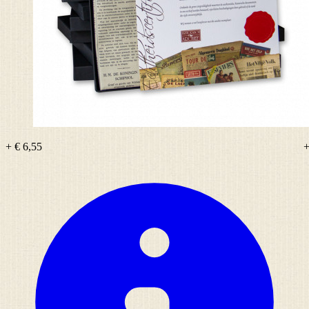
+ € 6,55
+