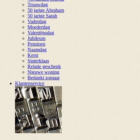
Trouwdag
50 jarige Abraham
50 jarige Sarah
Vaderdag
Moederdag
Valentijnsdag
Jubileum
Pensioen
Naamdag
Kerst
Sinterklaas
Relatie geschenk
Nieuwe woning
Bedankt zomaar
Klantenservice