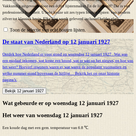
Vakkundig uitgevoerd door een échte lijstenmaker. En de lijst zelf? Die is van
professionele kwaliteit. U hebt keuze uit zes typen houten lijsten: van modern
zilver tot klassiek bruin. Elke lijst wordt geleverd inclusief helder glas.
Toon de selectie van echt houten lijsten.
De staat van Nederland op 12 januari 1927
Ontdek hoe Nederland er voor stond op woensdag 12 januari 1927 . Wat was
een modaal inkomen, wat koste een brood, wat er was op het nieuws, en hoe was
het weer? Hoeveel inwoners waren er, wat waren de populaire voornamen en
welke nummer stond bovenaan de hitlijst… Bekijk het op onze historie
pagina’s.
Bekijk 12 januari 1927
Wat gebeurde er op woensdag 12 januari 1927
Het weer van woensdag 12 januari 1927
Een koude dag met een gem. temperatuur van 6.8 ℃.