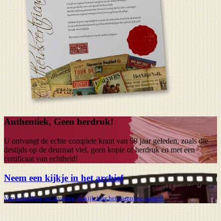
Authentiek, Geen herdruk!
U ontvangt de echte complete krant van
99 jaar
geleden, zoals die
destijds op de deurmat viel, geen kopie of herdruk en met een
certificaat van echtheid!
Neem een kijkje in het archief
Van bestelling tot levering, bekijk hier het complete traject!