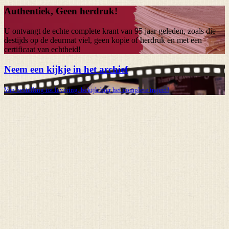
Authentiek, Geen herdruk!
U ontvangt de echte complete krant van
95 jaar
geleden, zoals die
destijds op de deurmat viel, geen kopie of herdruk en met een
certificaat van echtheid!
Neem een kijkje in het archief
Van bestelling tot levering, bekijk hier het complete traject!