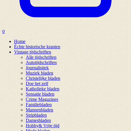
0
Home
Échte historische kranten
Vintage tijdschriften
Alle tijdschriften
Autotijdschriften
Journalistiek
Muziek bladen
Christelijke bladen
Doe het zelf
Katholieke bladen
Sensatie bladen
Crime Magazines
Familiebladen
Mannenbladen
Stripbladen
Damesbladen
Hobby& Vrije tijd
Mode bladen