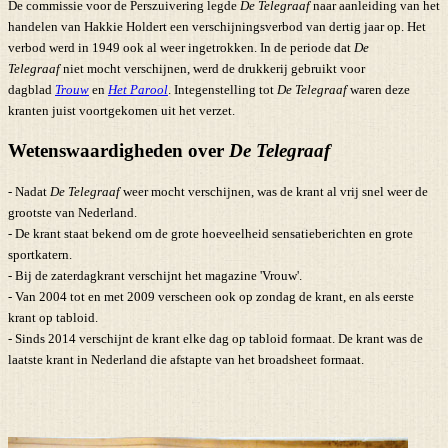
De commissie voor de Perszuivering legde
De Telegraaf
naar aanleiding van het
handelen van Hakkie Holdert een verschijningsverbod van dertig jaar op. Het
verbod werd in 1949 ook al weer ingetrokken. In de periode dat
De
Telegraaf
niet mocht verschijnen, werd de drukkerij gebruikt voor
dagblad
Trouw
en
Het Parool
. Integenstelling tot
De Telegraaf
waren deze
kranten juist voortgekomen uit het verzet.
Wetenswaardigheden over
De Telegraaf
- Nadat
De Telegraaf
weer mocht verschijnen, was de krant al vrij snel weer de
grootste van Nederland.
- De krant staat bekend om de grote hoeveelheid sensatieberichten en grote
sportkatern.
- Bij de zaterdagkrant verschijnt het magazine 'Vrouw'.
- Van 2004 tot en met 2009 verscheen ook op zondag de krant, en als eerste
krant op tabloid.
- Sinds 2014 verschijnt de krant elke dag op tabloid formaat. De krant was de
laatste krant in Nederland die afstapte van het broadsheet formaat.