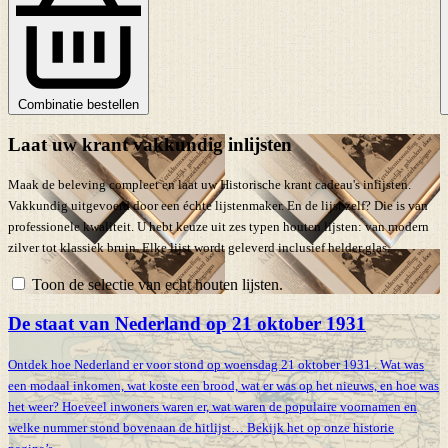
Combinatie bestellen
Laat uw krant vakkundig inlijsten
Maak de beleving compleet en laat uw Historische krant cadeau's inlijsten.
Vakkundig uitgevoerd door een échte lijstenmaker. En de lijst zelf? Die is van
professionele kwaliteit. U hebt keuze uit zes typen houten lijsten: van modern
zilver tot klassiek bruin. Elke lijst wordt geleverd inclusief helder glas.
Toon de selectie van echt houten lijsten.
De staat van Nederland op 21 oktober 1931
Ontdek hoe Nederland er voor stond op woensdag 21 oktober 1931 . Wat was
een modaal inkomen, wat koste een brood, wat er was op het nieuws, en hoe was
het weer? Hoeveel inwoners waren er, wat waren de populaire voornamen en
welke nummer stond bovenaan de hitlijst… Bekijk het op onze historie