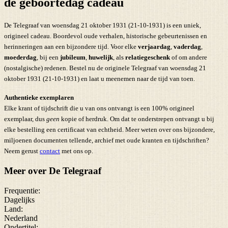
de geboortedag cadeau
De Telegraaf van woensdag 21 oktober 1931 (21-10-1931) is een uniek,
origineel cadeau. Boordevol oude verhalen, historische gebeurtenissen en
herinneringen aan een bijzondere tijd. Voor elke
verjaardag
,
vaderdag
,
moederdag
, bij een
jubileum
,
huwelijk
, als
relatiegeschenk
of om andere
(nostalgische) redenen. Bestel nu de originele Telegraaf van woensdag 21
oktober 1931 (21-10-1931) en laat u meenemen naar de tijd van toen.
Authentieke exemplaren
Elke krant of tijdschrift die u van ons ontvangt is een 100% origineel
exemplaar, dus
geen
kopie of herdruk. Om dat te onderstrepen ontvangt u bij
elke bestelling een certificaat van echtheid. Meer weten over ons bijzondere,
miljoenen documenten tellende, archief met oude kranten en tijdschriften?
Neem gerust
contact
met ons op.
Meer over De Telegraaf
Frequentie:
Dagelijks
Land:
Nederland
Ondertitel: