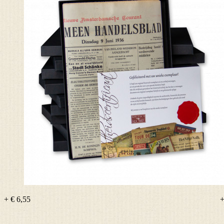
+ € 6,55
+