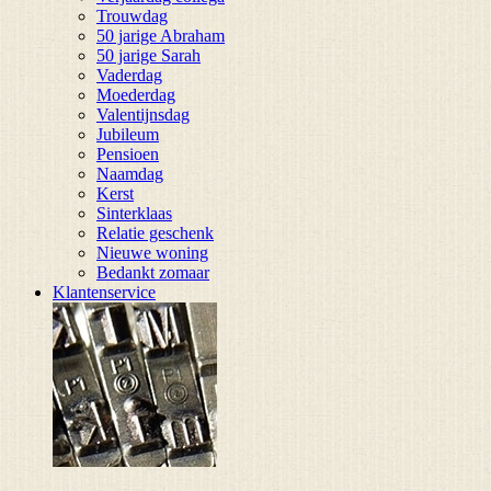
Trouwdag
50 jarige Abraham
50 jarige Sarah
Vaderdag
Moederdag
Valentijnsdag
Jubileum
Pensioen
Naamdag
Kerst
Sinterklaas
Relatie geschenk
Nieuwe woning
Bedankt zomaar
Klantenservice