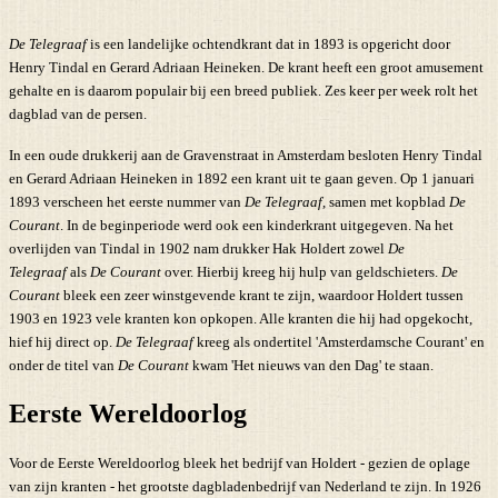
De Telegraaf
is een landelijke ochtendkrant dat in 1893 is opgericht door
Henry Tindal en Gerard Adriaan Heineken. De krant heeft een groot amusement
gehalte en is daarom populair bij een breed publiek. Zes keer per week rolt het
dagblad van de persen.
In een oude drukkerij aan de Gravenstraat in Amsterdam besloten Henry Tindal
en Gerard Adriaan Heineken in 1892 een krant uit te gaan geven. Op 1 januari
1893 verscheen het eerste nummer van
De Telegraaf
, samen met kopblad
De
Courant
. In de beginperiode werd ook een kinderkrant uitgegeven. Na het
overlijden van Tindal in 1902 nam drukker Hak Holdert zowel
De
Telegraaf
als
De Courant
over. Hierbij kreeg hij hulp van geldschieters.
De
Courant
bleek een zeer winstgevende krant te zijn, waardoor Holdert tussen
1903 en 1923 vele kranten kon opkopen. Alle kranten die hij had opgekocht,
hief hij direct op.
De Telegraaf
kreeg als ondertitel 'Amsterdamsche Courant' en
onder de titel van
De Courant
kwam 'Het nieuws van den Dag' te staan.
Eerste Wereldoorlog
Voor de Eerste Wereldoorlog bleek het bedrijf van Holdert - gezien de oplage
van zijn kranten - het grootste dagbladenbedrijf van Nederland te zijn. In 1926