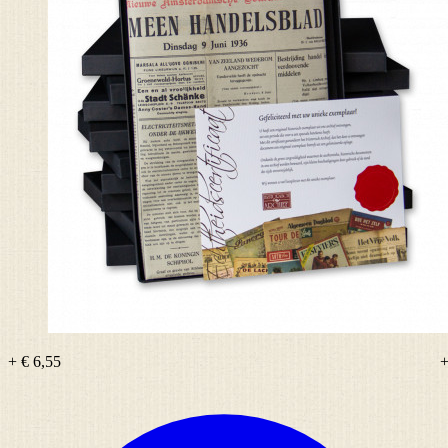
+ € 6,55
+