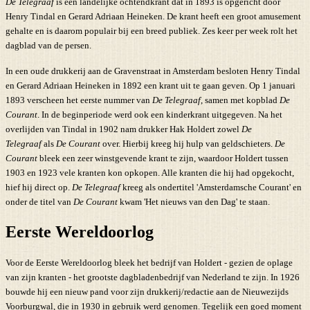
De Telegraaf
is een landelijke ochtendkrant dat in 1893 is opgericht door
Henry Tindal en Gerard Adriaan Heineken. De krant heeft een groot amusement
gehalte en is daarom populair bij een breed publiek. Zes keer per week rolt het
dagblad van de persen.
In een oude drukkerij aan de Gravenstraat in Amsterdam besloten Henry Tindal
en Gerard Adriaan Heineken in 1892 een krant uit te gaan geven. Op 1 januari
1893 verscheen het eerste nummer van
De Telegraaf
, samen met kopblad
De
Courant
. In de beginperiode werd ook een kinderkrant uitgegeven. Na het
overlijden van Tindal in 1902 nam drukker Hak Holdert zowel
De
Telegraaf
als
De Courant
over. Hierbij kreeg hij hulp van geldschieters.
De
Courant
bleek een zeer winstgevende krant te zijn, waardoor Holdert tussen
1903 en 1923 vele kranten kon opkopen. Alle kranten die hij had opgekocht,
hief hij direct op.
De Telegraaf
kreeg als ondertitel 'Amsterdamsche Courant' en
onder de titel van
De Courant
kwam 'Het nieuws van den Dag' te staan.
Eerste Wereldoorlog
Voor de Eerste Wereldoorlog bleek het bedrijf van Holdert - gezien de oplage
van zijn kranten - het grootste dagbladenbedrijf van Nederland te zijn. In 1926
bouwde hij een nieuw pand voor zijn drukkerij/redactie aan de Nieuwezijds
Voorburgwal, die in 1930 in gebruik werd genomen. Tegelijk een goed moment