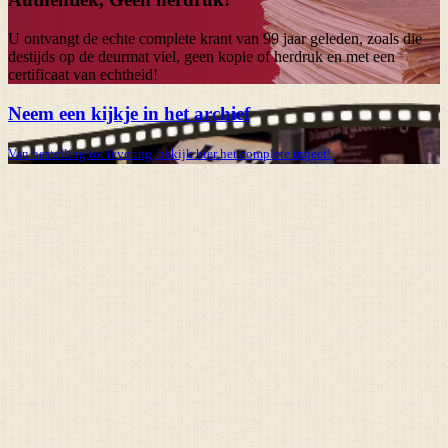
U ontvangt de echte complete krant van
99 jaar
geleden, zoals die
destijds op de deurmat viel, geen kopie of herdruk en met een
certificaat van echtheid!
Neem een kijkje in het archief
Van bestelling tot levering, bekijk hier het complete traject!