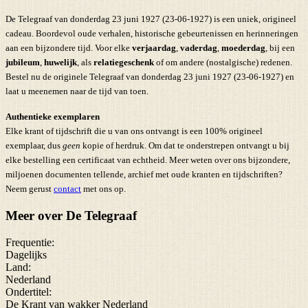
De Telegraaf van donderdag 23 juni 1927 (23-06-1927) is een uniek, origineel
cadeau. Boordevol oude verhalen, historische gebeurtenissen en herinneringen
aan een bijzondere tijd. Voor elke
verjaardag
,
vaderdag
,
moederdag
, bij een
jubileum
,
huwelijk
, als
relatiegeschenk
of om andere (nostalgische) redenen.
Bestel nu de originele Telegraaf van donderdag 23 juni 1927 (23-06-1927) en
laat u meenemen naar de tijd van toen.
Authentieke exemplaren
Elke krant of tijdschrift die u van ons ontvangt is een 100% origineel
exemplaar, dus
geen
kopie of herdruk. Om dat te onderstrepen ontvangt u bij
elke bestelling een certificaat van echtheid. Meer weten over ons bijzondere,
miljoenen documenten tellende, archief met oude kranten en tijdschriften?
Neem gerust
contact
met ons op.
Meer over De Telegraaf
Frequentie:
Dagelijks
Land:
Nederland
Ondertitel:
De Krant van wakker Nederland