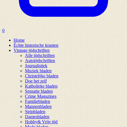
0
Home
Échte historische kranten
Vintage tijdschriften
Alle tijdschriften
Autotijdschriften
Journalistiek
Muziek bladen
Christelijke bladen
Doe het zelf
Katholieke bladen
Sensatie bladen
Crime Magazines
Familiebladen
Mannenbladen
Stripbladen
Damesbladen
Hobby& Vrije tijd
Mode bladen