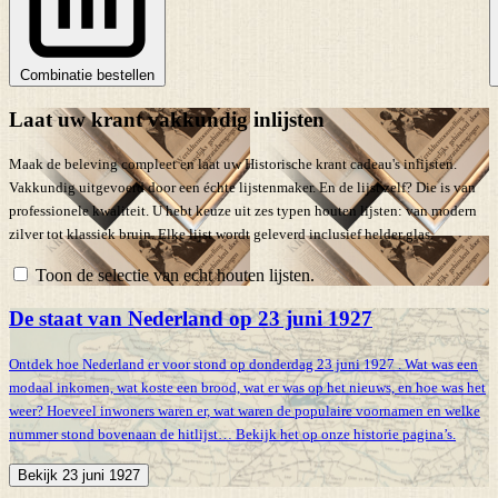
Combinatie bestellen
Laat uw krant vakkundig inlijsten
Maak de beleving compleet en laat uw Historische krant cadeau's inlijsten.
Vakkundig uitgevoerd door een échte lijstenmaker. En de lijst zelf? Die is van
professionele kwaliteit. U hebt keuze uit zes typen houten lijsten: van modern
zilver tot klassiek bruin. Elke lijst wordt geleverd inclusief helder glas.
Toon de selectie van echt houten lijsten.
De staat van Nederland op 23 juni 1927
Ontdek hoe Nederland er voor stond op donderdag 23 juni 1927 . Wat was een
modaal inkomen, wat koste een brood, wat er was op het nieuws, en hoe was het
weer? Hoeveel inwoners waren er, wat waren de populaire voornamen en welke
nummer stond bovenaan de hitlijst… Bekijk het op onze historie pagina’s.
Bekijk 23 juni 1927