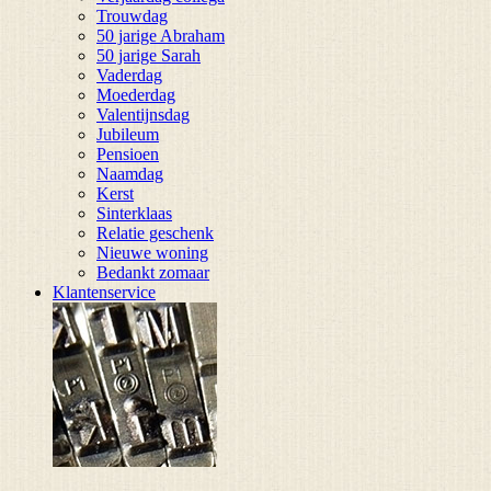
Trouwdag
50 jarige Abraham
50 jarige Sarah
Vaderdag
Moederdag
Valentijnsdag
Jubileum
Pensioen
Naamdag
Kerst
Sinterklaas
Relatie geschenk
Nieuwe woning
Bedankt zomaar
Klantenservice