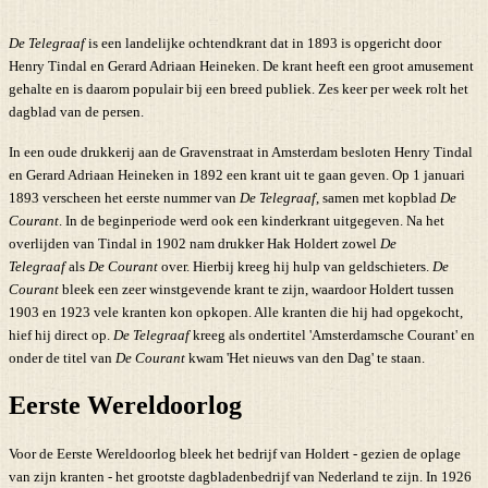
De Telegraaf
is een landelijke ochtendkrant dat in 1893 is opgericht door
Henry Tindal en Gerard Adriaan Heineken. De krant heeft een groot amusement
gehalte en is daarom populair bij een breed publiek. Zes keer per week rolt het
dagblad van de persen.
In een oude drukkerij aan de Gravenstraat in Amsterdam besloten Henry Tindal
en Gerard Adriaan Heineken in 1892 een krant uit te gaan geven. Op 1 januari
1893 verscheen het eerste nummer van
De Telegraaf
, samen met kopblad
De
Courant
. In de beginperiode werd ook een kinderkrant uitgegeven. Na het
overlijden van Tindal in 1902 nam drukker Hak Holdert zowel
De
Telegraaf
als
De Courant
over. Hierbij kreeg hij hulp van geldschieters.
De
Courant
bleek een zeer winstgevende krant te zijn, waardoor Holdert tussen
1903 en 1923 vele kranten kon opkopen. Alle kranten die hij had opgekocht,
hief hij direct op.
De Telegraaf
kreeg als ondertitel 'Amsterdamsche Courant' en
onder de titel van
De Courant
kwam 'Het nieuws van den Dag' te staan.
Eerste Wereldoorlog
Voor de Eerste Wereldoorlog bleek het bedrijf van Holdert - gezien de oplage
van zijn kranten - het grootste dagbladenbedrijf van Nederland te zijn. In 1926