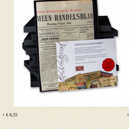
+ € 6,55
+