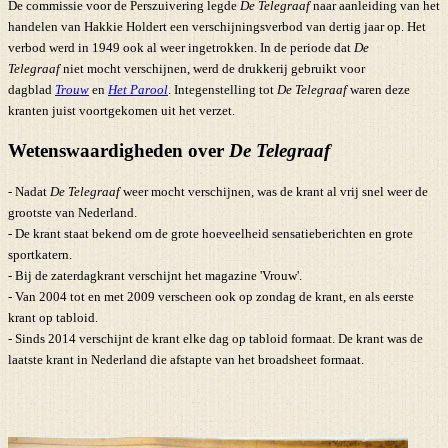
De commissie voor de Perszuivering legde
De Telegraaf
naar aanleiding van het
handelen van Hakkie Holdert een verschijningsverbod van dertig jaar op. Het
verbod werd in 1949 ook al weer ingetrokken. In de periode dat
De
Telegraaf
niet mocht verschijnen, werd de drukkerij gebruikt voor
dagblad
Trouw
en
Het Parool
. Integenstelling tot
De Telegraaf
waren deze
kranten juist voortgekomen uit het verzet.
Wetenswaardigheden over
De Telegraaf
- Nadat
De Telegraaf
weer mocht verschijnen, was de krant al vrij snel weer de
grootste van Nederland.
- De krant staat bekend om de grote hoeveelheid sensatieberichten en grote
sportkatern.
- Bij de zaterdagkrant verschijnt het magazine 'Vrouw'.
- Van 2004 tot en met 2009 verscheen ook op zondag de krant, en als eerste
krant op tabloid.
- Sinds 2014 verschijnt de krant elke dag op tabloid formaat. De krant was de
laatste krant in Nederland die afstapte van het broadsheet formaat.