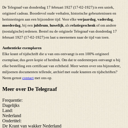
De Telegraaf van donderdag 17 februari 1927 (17-02-1927) is een uniek,
origineel cadeau. Boordevol oude verhalen, historische gebeurtenissen en
herinneringen aan een bijzondere tijd. Voor elke
verjaardag
,
vaderdag
,
moederdag
, bij een
jubileum
,
huwelijk
, als
relatiegeschenk
of om andere
(nostalgische) redenen. Bestel nu de originele Telegraaf van donderdag 17
februari 1927 (17-02-1927) en laat u meenemen naar de tijd van toen.
Authentieke exemplaren
Elke krant of tijdschrift die u van ons ontvangt is een 100% origineel
exemplaar, dus
geen
kopie of herdruk. Om dat te onderstrepen ontvangt u bij
elke bestelling een certificaat van echtheid. Meer weten over ons bijzondere,
miljoenen documenten tellende, archief met oude kranten en tijdschriften?
Neem gerust
contact
met ons op.
Meer over De Telegraaf
Frequentie:
Dagelijks
Land:
Nederland
Ondertitel:
De Krant van wakker Nederland