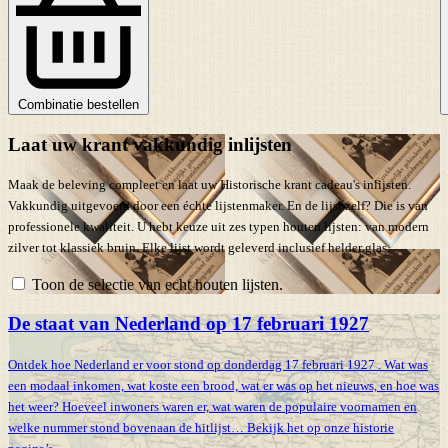
Combinatie bestellen
Laat uw krant vakkundig inlijsten
Maak de beleving compleet en laat uw Historische krant cadeau's inlijsten.
Vakkundig uitgevoerd door een échte lijstenmaker. En de lijst zelf? Die is van
professionele kwaliteit. U hebt keuze uit zes typen houten lijsten: van modern
zilver tot klassiek bruin. Elke lijst wordt geleverd inclusief helder glas.
Toon de selectie van echt houten lijsten.
De staat van Nederland op 17 februari 1927
Ontdek hoe Nederland er voor stond op donderdag 17 februari 1927 . Wat was
een modaal inkomen, wat koste een brood, wat er was op het nieuws, en hoe was
het weer? Hoeveel inwoners waren er, wat waren de populaire voornamen en
welke nummer stond bovenaan de hitlijst… Bekijk het op onze historie