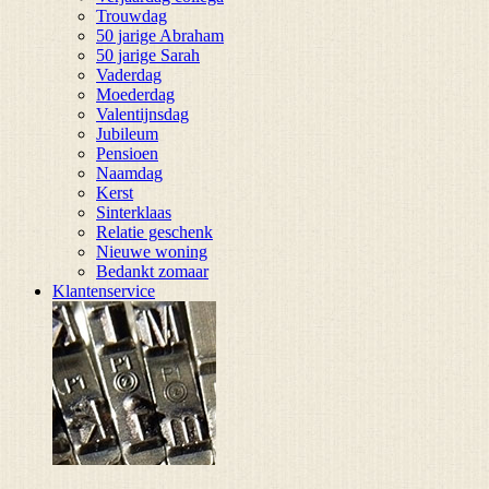
Trouwdag
50 jarige Abraham
50 jarige Sarah
Vaderdag
Moederdag
Valentijnsdag
Jubileum
Pensioen
Naamdag
Kerst
Sinterklaas
Relatie geschenk
Nieuwe woning
Bedankt zomaar
Klantenservice