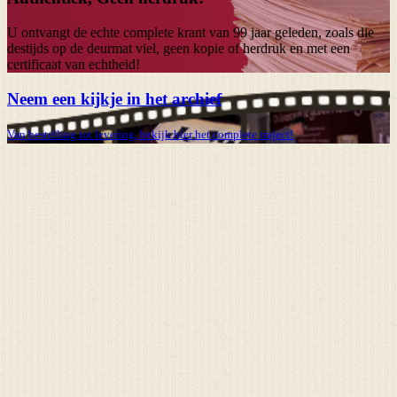
U ontvangt de echte complete krant van
99 jaar
geleden, zoals die
destijds op de deurmat viel, geen kopie of herdruk en met een
certificaat van echtheid!
Neem een kijkje in het archief
Van bestelling tot levering, bekijk hier het complete traject!