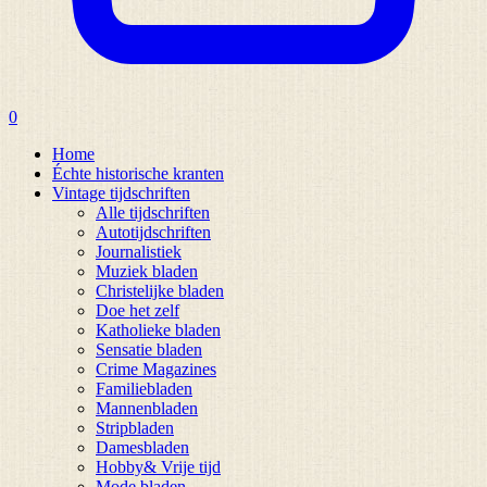
0
Home
Échte historische kranten
Vintage tijdschriften
Alle tijdschriften
Autotijdschriften
Journalistiek
Muziek bladen
Christelijke bladen
Doe het zelf
Katholieke bladen
Sensatie bladen
Crime Magazines
Familiebladen
Mannenbladen
Stripbladen
Damesbladen
Hobby& Vrije tijd
Mode bladen